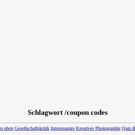
Schlagwort /coupon codes
on oben
Gesellschaftskritik
Interessantes
Kreatives
Photographie
Quiz &