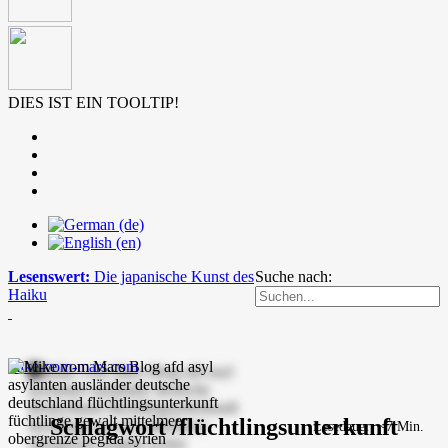
DIES IST EIN TOOLTIP!
Lesenswert:
Die japanische Kunst des
Suche nach:
Haiku
mike-vom-mars.com
Schlagwort /flüchtlingsunterkunft
Lesedauer: ~7 Min.