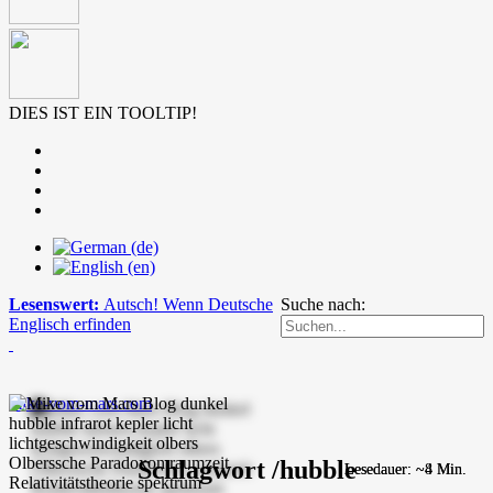
DIES IST EIN TOOLTIP!
Lesenswert:
Autsch! Wenn Deutsche
Suche nach:
Englisch erfinden
mike-vom-mars.com
Schlagwort /hubble
Lesedauer: ~8 Min.
Lesedauer: ~4 Min.