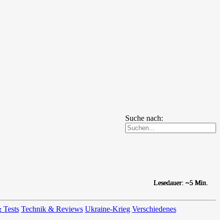
Suche nach:
Lesedauer: ~5 Min.
Lesedauer: ~5 Min.
Lesedauer: ~5 Min.
Lesedauer: ~5 Min.
 Tests
Technik & Reviews
Ukraine-Krieg
Verschiedenes