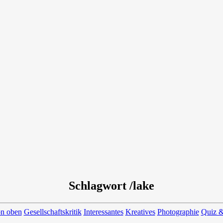
Schlagwort /lake
on oben
Gesellschaftskritik
Interessantes
Kreatives
Photographie
Quiz &