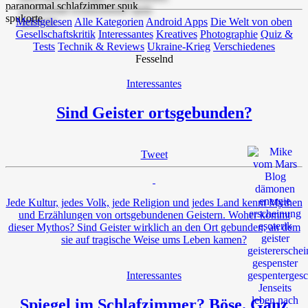
Meistgelesen
Alle Kategorien
Android Apps
Die Welt von oben
Gesellschaftskritik
Interessantes
Kreatives
Photographie
Quiz &
Tests
Technik & Reviews
Ukraine-Krieg
Verschiedenes
Fesselnd
Interessantes
Sind Geister ortsgebunden?
Tweet
Jede Kultur, jedes Volk, jede Religion und jedes Land kennt Mythen
und Erzählungen von ortsgebundenen Geistern. Woher kommt
dieser Mythos? Sind Geister wirklich an den Ort gebunden, an dem
sie auf tragische Weise ums Leben kamen?
Interessantes
Spiegel im Schlafzimmer? Böse. Ganz