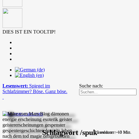
DIES IST EIN TOOLTIP!
Lesenswert:
Spiegel im
Suche nach:
Schlafzimmer? Böse. Ganz böse.
mike-vom-mars.com
Schlagwort /spuk
Lesedauer: ~10 Min.
Lesedauer: ~3 Min.