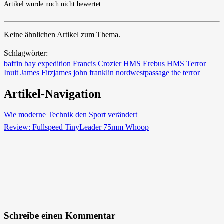
Artikel wurde noch nicht bewertet.
Keine ähnlichen Artikel zum Thema.
Schlagwörter:
baffin bay
expedition
Francis Crozier
HMS Erebus
HMS Terror
Inuit
James Fitzjames
john franklin
nordwestpassage
the terror
Artikel-Navigation
Wie moderne Technik den Sport verändert
Review: Fullspeed TinyLeader 75mm Whoop
Schreibe einen Kommentar