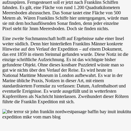
aufzuspüren. Ferngesteuert soll er jetzt nach Franklins Schiffen
fahnden. Es gilt, eine Fläche von rund 1.200 Quadratkilometern
Meeresboden abzusuchen. Das Sonar tastet eine Fläche von 500
Metern ab. Wären Franklins Schiffe hier untergegangen, würde man
sie mit dem hochauflösenden Sonar finden, denn jeder einzelne
Pixel steht für 3mm Meeresboden. Doch sie finden nichts.
Eine zweite Suchmannschaft hofft auf Ergebnisse nahe einer Insel
weiter südlich. Denn hier hinterließen Franklins Männer konkrete
Hinweise auf den Verlauf der Expedition – auf einem Dokument,
das erst 1859 in einem Steinmal gefunden wurde. Diese Notiz ist die
einzige schriftliche Aufzeichnung. Es ist das wichtigste bisher
gefundene Objekt. Ohne dieses kostbare Puzzleteil wüsste man so
gut wie nichts über den Verlauf der Reise. Es wird heute im
National Maritime Museum in London aufbewahrt. Es war in der
Marine übliche Praxis, Notizen in dieser Art, mit einem
standardisiertem Formular zu verfassen: Datum, Aufenthaltsort und
eventuelle Ereignisse. Es wurde ausgefüllt und in wetterfesten
Kupferröhren als Nachricht hinterlassen. Zweihundert dieser Röhren
führte die Franklin Expedition mit sich.