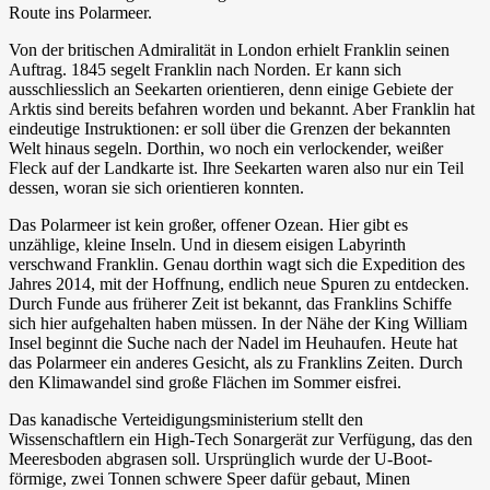
Route ins Polarmeer.
Von der britischen Admiralität in London erhielt Franklin seinen
Auftrag. 1845 segelt Franklin nach Norden. Er kann sich
ausschliesslich an Seekarten orientieren, denn einige Gebiete der
Arktis sind bereits befahren worden und bekannt. Aber Franklin hat
eindeutige Instruktionen: er soll über die Grenzen der bekannten
Welt hinaus segeln. Dorthin, wo noch ein verlockender, weißer
Fleck auf der Landkarte ist. Ihre Seekarten waren also nur ein Teil
dessen, woran sie sich orientieren konnten.
Das Polarmeer ist kein großer, offener Ozean. Hier gibt es
unzählige, kleine Inseln. Und in diesem eisigen Labyrinth
verschwand Franklin. Genau dorthin wagt sich die Expedition des
Jahres 2014, mit der Hoffnung, endlich neue Spuren zu entdecken.
Durch Funde aus früherer Zeit ist bekannt, das Franklins Schiffe
sich hier aufgehalten haben müssen. In der Nähe der King William
Insel beginnt die Suche nach der Nadel im Heuhaufen. Heute hat
das Polarmeer ein anderes Gesicht, als zu Franklins Zeiten. Durch
den Klimawandel sind große Flächen im Sommer eisfrei.
Das kanadische Verteidigungsministerium stellt den
Wissenschaftlern ein High-Tech Sonargerät zur Verfügung, das den
Meeresboden abgrasen soll. Ursprünglich wurde der U-Boot-
förmige, zwei Tonnen schwere Speer dafür gebaut, Minen