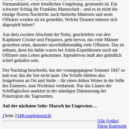
Niemandsland, einer feindlichen Umgebung, gestrandet ist. Ein
schwerer Schlag für Franklins Mannschaft – und es ist nicht die
einzige Horror-Nachricht: auch fünfzehn Matrosen und neun
Offiziere werden als tot gemeldet. Welche Dramen müssen sich
abgespielt haben?
Aus dem zweiten Abschnitt der Notiz, geschrieben von den
Kapitänen Crozier und Fitzjames, geht hervor, das viele Männer
gestorben seien, darunter unverhältnismäßig viele Offiziere. Das ist
seltsam, denn bis dahin waren bei Arktis-Expeditionen noch nie
Offiziere ums Leben gekommen. Irgendetwas muß also gründlich
schief gelaufen sein.
Der Nachtrag beschreibt, das der vorangegangene Sommer 1847 so
kalt war, das die See nicht taute. Die Schiffe blieben also
festgefroren an Ort und Stelle – für einen dritten Winter in der Stille
des Eismeers, zum Nichtstun verdammt. Nur das Läuten der
Schiffsglocken markiert in der ständigen Dämmerung der
Polarregion die Tageszeiten.
Auf der nächsten Seite: Marsch ins Ungewisse…
1
Seite 2
3
4
Komplettansicht
Alle Artikel
Diese Kategorie