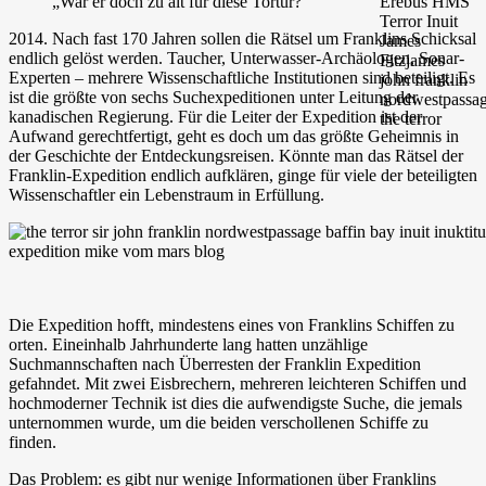
„War er doch zu alt für diese Tortur?“
2014. Nach fast 170 Jahren sollen die Rätsel um Franklins Schicksal
endlich gelöst werden. Taucher, Unterwasser-Archäologen, Sonar-
Experten – mehrere Wissenschaftliche Institutionen sind beteiligt. Es
ist die größte von sechs Suchexpeditionen unter Leitung der
kanadischen Regierung. Für die Leiter der Expedition ist der
Aufwand gerechtfertigt, geht es doch um das größte Geheimnis in
der Geschichte der Entdeckungsreisen. Könnte man das Rätsel der
Franklin-Expedition endlich aufklären, ginge für viele der beteiligten
Wissenschaftler ein Lebenstraum in Erfüllung.
Die Expedition hofft, mindestens eines von Franklins Schiffen zu
orten. Eineinhalb Jahrhunderte lang hatten unzählige
Suchmannschaften nach Überresten der Franklin Expedition
gefahndet. Mit zwei Eisbrechern, mehreren leichteren Schiffen und
hochmoderner Technik ist dies die aufwendigste Suche, die jemals
unternommen wurde, um die beiden verschollenen Schiffe zu
finden.
Das Problem: es gibt nur wenige Informationen über Franklins