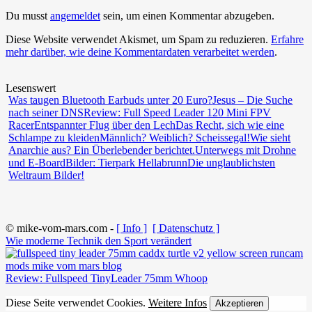
Du musst
angemeldet
sein, um einen Kommentar abzugeben.
Diese Website verwendet Akismet, um Spam zu reduzieren.
Erfahre
mehr darüber, wie deine Kommentardaten verarbeitet werden
.
Lesenswert
Was taugen Bluetooth Earbuds unter 20 Euro?
Jesus – Die Suche
nach seiner DNS
Review: Full Speed Leader 120 Mini FPV
Racer
Entspannter Flug über den Lech
Das Recht, sich wie eine
Schlampe zu kleiden
Männlich? Weiblich? Scheissegal!
Wie sieht
Anarchie aus? Ein Überlebender berichtet.
Unterwegs mit Drohne
und E-Board
Bilder: Tierpark Hellabrunn
Die unglaublichsten
Weltraum Bilder!
© mike-vom-mars.com -
[ Info ]
[ Datenschutz ]
Wie moderne Technik den Sport verändert
Review: Fullspeed TinyLeader 75mm Whoop
Diese Seite verwendet Cookies.
Weitere Infos
Akzeptieren