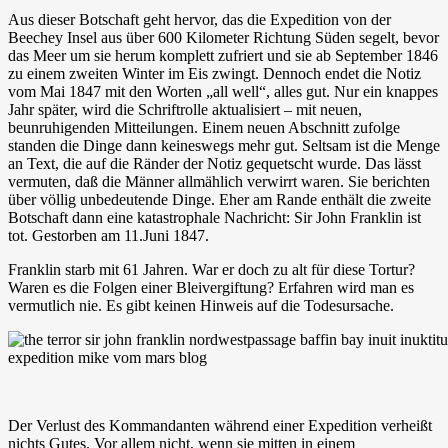
Aus dieser Botschaft geht hervor, das die Expedition von der
Beechey Insel aus über 600 Kilometer Richtung Süden segelt, bevor
das Meer um sie herum komplett zufriert und sie ab September 1846
zu einem zweiten Winter im Eis zwingt. Dennoch endet die Notiz
vom Mai 1847 mit den Worten „all well“, alles gut. Nur ein knappes
Jahr später, wird die Schriftrolle aktualisiert – mit neuen,
beunruhigenden Mitteilungen. Einem neuen Abschnitt zufolge
standen die Dinge dann keineswegs mehr gut. Seltsam ist die Menge
an Text, die auf die Ränder der Notiz gequetscht wurde. Das lässt
vermuten, daß die Männer allmählich verwirrt waren. Sie berichten
über völlig unbedeutende Dinge. Eher am Rande enthält die zweite
Botschaft dann eine katastrophale Nachricht: Sir John Franklin ist
tot. Gestorben am 11.Juni 1847.
Franklin starb mit 61 Jahren. War er doch zu alt für diese Tortur?
Waren es die Folgen einer Bleivergiftung? Erfahren wird man es
vermutlich nie. Es gibt keinen Hinweis auf die Todesursache.
Der Verlust des Kommandanten während einer Expedition verheißt
nichts Gutes. Vor allem nicht, wenn sie mitten in einem