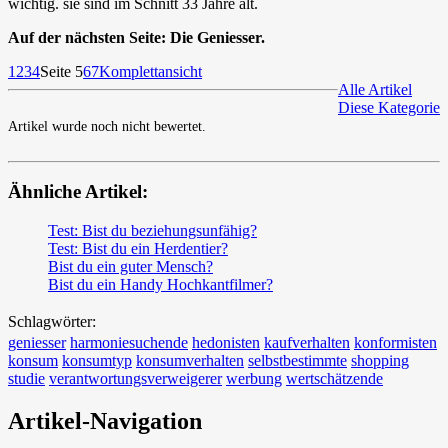
wichtig. sie sind im Schnitt 33 Jahre alt.
Auf der nächsten Seite: Die Geniesser.
1
2
3
4
Seite 5
6
7
Komplettansicht
Alle Artikel
Diese Kategorie
Artikel wurde noch nicht bewertet.
Ähnliche Artikel:
Test: Bist du beziehungsunfähig?
Test: Bist du ein Herdentier?
Bist du ein guter Mensch?
Bist du ein Handy Hochkantfilmer?
Schlagwörter:
geniesser
harmoniesuchende
hedonisten
kaufverhalten
konformisten
konsum
konsumtyp
konsumverhalten
selbstbestimmte
shopping
studie
verantwortungsverweigerer
werbung
wertschätzende
Artikel-Navigation