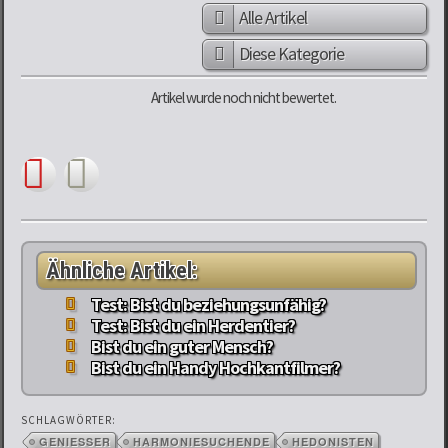
Alle Artikel
Diese Kategorie
Artikel wurde noch nicht bewertet.
Ähnliche Artikel:
Test: Bist du beziehungsunfähig?
Test: Bist du ein Herdentier?
Bist du ein guter Mensch?
Bist du ein Handy Hochkantfilmer?
SCHLAGWÖRTER:
GENIESSER
HARMONIESUCHENDE
HEDONISTEN