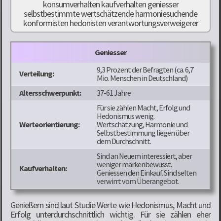
Geniesser
9,3 Prozent der Befragten (ca. 6,7
Verteilung:
Mio. Menschen in Deutschland)
Altersschwerpunkt:
37-61 Jahre
Für sie zählen Macht, Erfolg und
Hedonismus wenig.
Werteorientierung:
Wertschätzung, Harmonie und
Selbstbestimmung liegen über
dem Durchschnitt.
Sind an Neuem interessiert, aber
weniger markenbewusst.
Kaufverhalten:
Geniessen den Einkauf. Sind selten
verwirrt vom Überangebot.
Genießern sind laut Studie Werte wie Hedonismus, Macht und
Erfolg unterdurchschnittlich wichtig. Für sie zählen eher