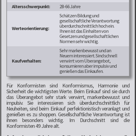
Altersschwerpunkt:
28-66 Jahre
Schätzen Bildung und
gesellschaftliche Verantwortung
überdurchschnittlich hoch ein.
Werteorientierung:
Ihnen ist das Einhalten von
Gesetzen und gesellschaftlichen
Normen sehr wichtig.
Sehr markenbewusst und an
Neuem interessiert. Sind schnell
Kaufverhalten:
verwirrt vom Überangebot,
konsumieren aber impulsiv und
genießen das Einkaufen.
Für Konformisten sind Konformismus, Harmonie und
Sicherheit die wichtigsten Werte. Beim Einkauf sind sie durch
das Überangebot sehr stark verwirrt, markenbewusst und
impulsiv. Sie interessieren sich überdurchschnittlich für
Neuheiten, sind beim Einkauf perfektionistisch veranlagt und
genießen es zu shoppen. Gesellschaftliche Verantwortung ist
ihnen besonders wichtig. Im Durchschnitt sind die
Konformisten 49 Jahre alt.