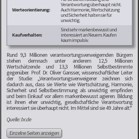
Verantwortung überhaupt nicht.
Werteorientierung:
Auch Harmonie, Wertschätzung
und Sicherheit halten sie für
unwichtig.
Sind sehr markenbewusst und
Kaufverhalten:
interessiert an Neuem. Kaufen
kaum impulsiv.
Rund 9,3 Millionen verantwortungsverweigernden Bürgern
stehen demnach unter anderem 12,5 Millionen
Wertschätzende und 13,3 Millionen Selbstbestimmte
gegenüber. Prof. Dr. Oliver Gansser, wissenschaftlicher Leiter
der Studie: „Verantwortungsverweigerer zeichnen sich
dadurch aus, dass sie Werte wie Wertschätzung, Harmonie,
Sicherheit und Selbstbestimmung als unwichtig empfinden
und beim Einkauf vor allem markenbewusst agieren. Bildung
ist ihnen eher unwichtig, gesellschaftliche Verantwortung
interessiert sie überhaupt nicht. Im Mittel sind sie 49 Jahre alt.“
Quelle: br.de
Einzelne Seiten anzeigen