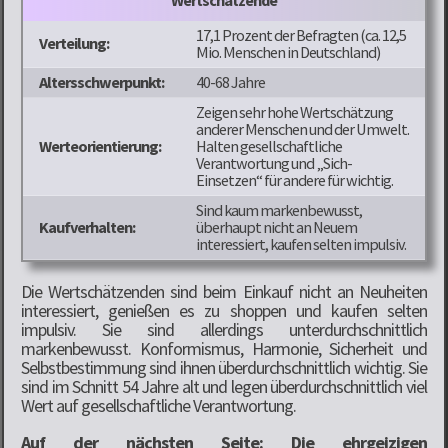
17,1 Prozent der Befragten (ca. 12,5
Verteilung:
Mio. Menschen in Deutschland)
Altersschwerpunkt:
40-68 Jahre
Zeigen sehr hohe Wertschätzung
anderer Menschen und der Umwelt.
Werteorientierung:
Halten gesellschaftliche
Verantwortung und „Sich-
Einsetzen“ für andere für wichtig.
Sind kaum markenbewusst,
Kaufverhalten:
überhaupt nicht an Neuem
interessiert, kaufen selten impulsiv.
Die Wertschätzenden sind beim Einkauf nicht an Neuheiten
interessiert, genießen es zu shoppen und kaufen selten
impulsiv. Sie sind allerdings unterdurchschnittlich
markenbewusst. Konformismus, Harmonie, Sicherheit und
Selbstbestimmung sind ihnen überdurchschnittlich wichtig. Sie
sind im Schnitt 54 Jahre alt und legen überdurchschnittlich viel
Wert auf gesellschaftliche Verantwortung.
Auf der nächsten Seite: Die ehrgeizigen