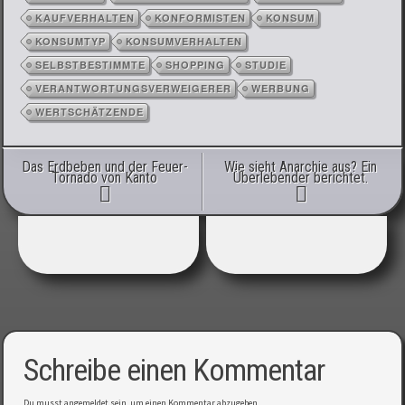
KAUFVERHALTEN
KONFORMISTEN
KONSUM
KONSUMTYP
KONSUMVERHALTEN
SELBSTBESTIMMTE
SHOPPING
STUDIE
VERANTWORTUNGSVERWEIGERER
WERBUNG
WERTSCHÄTZENDE
Artikel-Navigation
Das Erdbeben und der Feuer-
Wie sieht Anarchie aus? Ein
Tornado von Kanto
Überlebender berichtet.
Schreibe einen Kommentar
Du musst
angemeldet
sein, um einen Kommentar abzugeben.