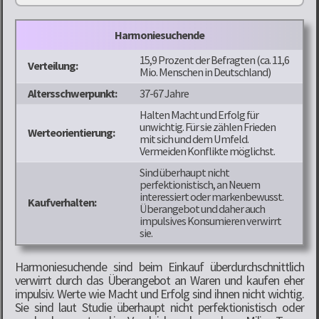
Harmoniesuchende
15,9 Prozent der Befragten (ca. 11,6
Verteilung:
Mio. Menschen in Deutschland)
Altersschwerpunkt:
37-67 Jahre
Halten Macht und Erfolg für
unwichtig. Für sie zählen Frieden
Werteorientierung:
mit sich und dem Umfeld.
Vermeiden Konflikte möglichst.
Sind überhaupt nicht
perfektionistisch, an Neuem
interessiert oder markenbewusst.
Kaufverhalten:
Überangebot und daher auch
impulsives Konsumieren verwirrt
sie.
Harmoniesuchende sind beim Einkauf überdurchschnittlich
verwirrt durch das Überangebot an Waren und kaufen eher
impulsiv. Werte wie Macht und Erfolg sind ihnen nicht wichtig.
Sie sind laut Studie überhaupt nicht perfektionistisch oder