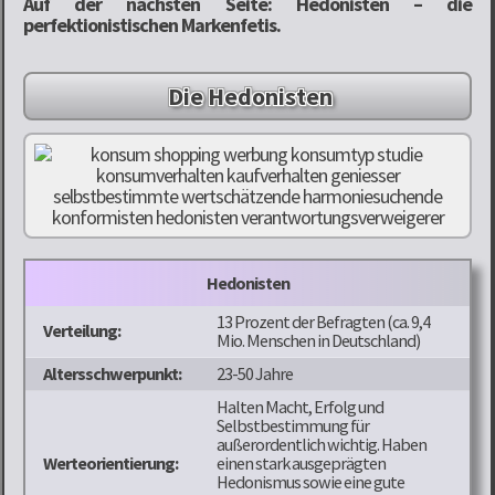
Auf der nächsten Seite: Hedonisten – die
perfektionistischen Markenfetis.
Die Hedonisten
Hedonisten
13 Prozent der Befragten (ca. 9,4
Verteilung:
Mio. Menschen in Deutschland)
Altersschwerpunkt:
23-50 Jahre
Halten Macht, Erfolg und
Selbstbestimmung für
außerordentlich wichtig. Haben
Werteorientierung:
einen stark ausgeprägten
Hedonismus sowie eine gute