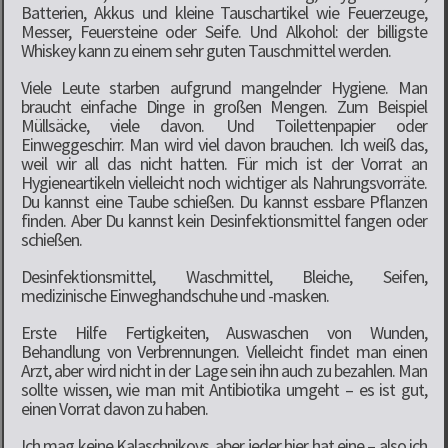
Batterien, Akkus und kleine Tauschartikel wie Feuerzeuge,
Messer, Feuersteine oder Seife. Und Alkohol: der billigste
Whiskey kann zu einem sehr guten Tauschmittel werden.
Viele Leute starben aufgrund mangelnder Hygiene. Man
braucht einfache Dinge in großen Mengen. Zum Beispiel
Müllsäcke, viele davon. Und Toilettenpapier oder
Einweggeschirr. Man wird viel davon brauchen. Ich weiß das,
weil wir all das nicht hatten. Für mich ist der Vorrat an
Hygieneartikeln vielleicht noch wichtiger als Nahrungsvorräte.
Du kannst eine Taube schießen. Du kannst essbare Pflanzen
finden. Aber Du kannst kein Desinfektionsmittel fangen oder
schießen.
Desinfektionsmittel, Waschmittel, Bleiche, Seifen,
medizinische Einweghandschuhe und -masken.
Erste Hilfe Fertigkeiten, Auswaschen von Wunden,
Behandlung von Verbrennungen. Vielleicht findet man einen
Arzt, aber wird nicht in der Lage sein ihn auch zu bezahlen. Man
sollte wissen, wie man mit Antibiotika umgeht – es ist gut,
einen Vorrat davon zu haben.
Ich mag keine Kalaschnikovs, aber jeder hier hat eine – also ich