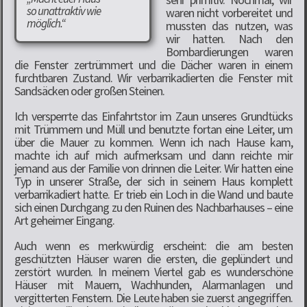
so unattraktiv wie
waren nicht vorbereitet und
möglich.“
mussten das nutzen, was
wir hatten. Nach den
Bombardierungen waren
die Fenster zertrümmert und die Dächer waren in einem
furchtbaren Zustand. Wir verbarrikadierten die Fenster mit
Sandsäcken oder großen Steinen.
Ich versperrte das Einfahrtstor im Zaun unseres Grundtücks
mit Trümmern und Müll und benutzte fortan eine Leiter, um
über die Mauer zu kommen. Wenn ich nach Hause kam,
machte ich auf mich aufmerksam und dann reichte mir
jemand aus der Familie von drinnen die Leiter. Wir hatten eine
Typ in unserer Straße, der sich in seinem Haus komplett
verbarrikadiert hatte. Er trieb ein Loch in die Wand und baute
sich einen Durchgang zu den Ruinen des Nachbarhauses – eine
Art geheimer Eingang.
Auch wenn es merkwürdig erscheint: die am besten
geschützten Häuser waren die ersten, die geplündert und
zerstört wurden. In meinem Viertel gab es wunderschöne
Häuser mit Mauern, Wachhunden, Alarmanlagen und
vergitterten Fenstern. Die Leute haben sie zuerst angegriffen.