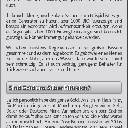
auch.
Ihr braucht kleine, unscheinbare Sachen. Zum Beispiel ist es gut
einen Generator zu haben, aber 1000 BIC-Feuerzeuge sind
besser. Ein Generator wird Aufmerksamkeit erzeugen, wenn
es Ärger gibt, aber 1000 Einwegfeuerzeuge sind kompakt,
günstig und können immer gut gehandelt werden.
Wir haben meistens Regenwasser in vier großen Fässern
gesammelt und es dann abgekocht. Es gab zwar einen kleinen
Fluss in der Nähe, aber das Wasser darin wurde sehr schnell
sehr schmutzig. Es ist auch wichtig, genügend Behälter für
Trinkwasser zu haben: Fässer und Eimer.
Sind Gold uns Silber hilfreich?
Ja. Ich persönlich habe das ganze Gold, was ich im Haus fand,
für Munition eingetauscht. Manchmal gelangten wir an Geld,
Dollar oder Deutsche Mark. Wir haben uns ein paar Sachen
damit gekauft aber das kam selten vor und die Preise waren
astronomisch hoch. Für eine Dose Bohnen mussten wir 30 bis
40 Dollar zahlen. Unsere Landeswährung war sehr schnell