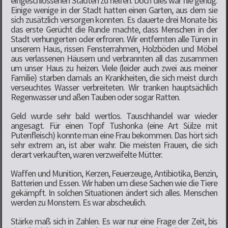
eingeschlossenen Städten zu helfen. Doch dies war nie genug.
Einige wenige in der Stadt hatten einen Garten, aus dem sie
sich zusätzlich versorgen konnten. Es dauerte drei Monate bis
das erste Gerücht die Runde machte, dass Menschen in der
Stadt verhungerten oder erfroren. Wir entfernten alle Türen in
unserem Haus, rissen Fensterrahmen, Holzböden und Möbel
aus verlassenen Häusern und verbrannten all das zusammen
um unser Haus zu heizen. Viele (leider auch zwei aus meiner
Familie) starben damals an Krankheiten, die sich meist durch
verseuchtes Wasser verbreiteten. Wir tranken hauptsächlich
Regenwasser und aßen Tauben oder sogar Ratten.
Geld wurde sehr bald wertlos. Tauschhandel war wieder
angesagt. Für einen Topf Tushonka (eine Art Sülze mit
Putenfleisch) konnte man eine Frau bekommen. Das hört sich
sehr extrem an, ist aber wahr. Die meisten Frauen, die sich
derart verkauften, waren verzweifelte Mütter.
Waffen und Munition, Kerzen, Feuerzeuge, Antibiotika, Benzin,
Batterien und Essen. Wir haben um diese Sachen wie die Tiere
gekämpft. In solchen Situationen ändert sich alles. Menschen
werden zu Monstern. Es war abscheulich.
Stärke maß sich in Zahlen. Es war nur eine Frage der Zeit, bis