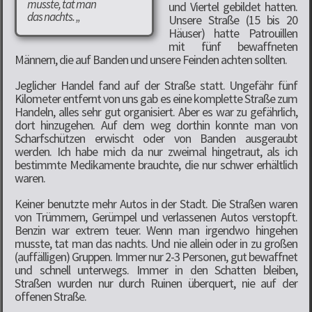
musste, tat man
und Viertel gebildet hatten.
das nachts. „
Unsere Straße (15 bis 20
Häuser) hatte Patrouillen
mit fünf bewaffneten
Männern, die auf Banden und unsere Feinden achten sollten.
Jeglicher Handel fand auf der Straße statt. Ungefähr fünf
Kilometer entfernt von uns gab es eine komplette Straße zum
Handeln, alles sehr gut organisiert. Aber es war zu gefährlich,
dort hinzugehen. Auf dem weg dorthin konnte man von
Scharfschützen erwischt oder von Banden ausgeraubt
werden. Ich habe mich da nur zweimal hingetraut, als ich
bestimmte Medikamente brauchte, die nur schwer erhältlich
waren.
Keiner benutzte mehr Autos in der Stadt. Die Straßen waren
von Trümmern, Gerümpel und verlassenen Autos verstopft.
Benzin war extrem teuer. Wenn man irgendwo hingehen
musste, tat man das nachts. Und nie allein oder in zu großen
(auffälligen) Gruppen. Immer nur 2-3 Personen, gut bewaffnet
und schnell unterwegs. Immer in den Schatten bleiben,
Straßen wurden nur durch Ruinen überquert, nie auf der
offenen Straße.