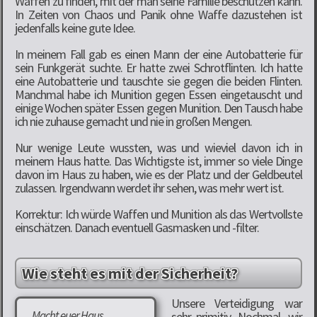
Waffen zu finden, mit der man seine Familie beschützen kann.
In Zeiten von Chaos und Panik ohne Waffe dazustehen ist
jedenfalls keine gute Idee.
In meinem Fall gab es einen Mann der eine Autobatterie für
sein Funkgerät suchte. Er hatte zwei Schrotflinten. Ich hatte
eine Autobatterie und tauschte sie gegen die beiden Flinten.
Manchmal habe ich Munition gegen Essen eingetauscht und
einige Wochen später Essen gegen Munition. Den Tausch habe
ich nie zuhause gemacht und nie in großen Mengen.
Nur wenige Leute wussten, was und wieviel davon ich in
meinem Haus hatte. Das Wichtigste ist, immer so viele Dinge
davon im Haus zu haben, wie es der Platz und der Geldbeutel
zulassen. Irgendwann werdet ihr sehen, was mehr wert ist.
Korrektur: Ich würde Waffen und Munition als das Wertvollste
einschätzen. Danach eventuell Gasmasken und -filter.
Wie steht es mit der Sicherheit?
Unsere Verteidigung war
„Macht euer Haus
sehr primitiv. Nochmal, wir