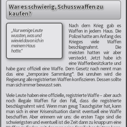
War es schwierig, Schusswaffen zu
kaufen?
Nach dem Krieg gab es
„Nur wenige Leute
Waffen in jedem Haus. Die
wussten, was und
Polizei hatte am Anfang des
wieviel davon ich in
Krieges viele Waffen
meinem Haus
beschlagnahmt. Die
hatte.“
meisten hatten wir aber
versteckt. Jetzt habe ich
eine Waffenbesitzkarte und
habe ganz offiziell eine Waffe. Dem Gesetz nach nennt man
das eine „temporäre Sammlung“. Bei unruhen wird die
Regierung alle registrierten Waffen konfiszieren. Dessen sollte
man sich immer bewusst sein.
Viele Leute haben eine offizielle, registrierte Waffe – aber auch
noch illegale Waffen für den Fall, dass die registrierte
beschlagnahmt wird. Wenn man geug Tauschgüter hat, kann
man sich in einer Krisensituation damit eventuell eine Waffe
beschaffen. Aber erinnern wir uns: die ersten Tage sind die
schwierigsten und eventuell ist die Zeit dann zu knapp um eine