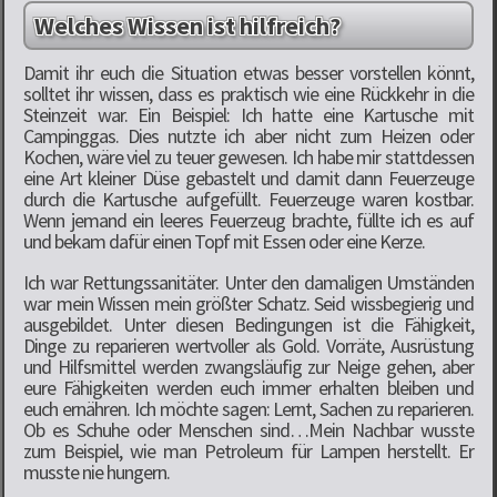
Welches Wissen ist hilfreich?
Damit ihr euch die Situation etwas besser vorstellen könnt,
solltet ihr wissen, dass es praktisch wie eine Rückkehr in die
Steinzeit war. Ein Beispiel: Ich hatte eine Kartusche mit
Campinggas. Dies nutzte ich aber nicht zum Heizen oder
Kochen, wäre viel zu teuer gewesen. Ich habe mir stattdessen
eine Art kleiner Düse gebastelt und damit dann Feuerzeuge
durch die Kartusche aufgefüllt. Feuerzeuge waren kostbar.
Wenn jemand ein leeres Feuerzeug brachte, füllte ich es auf
und bekam dafür einen Topf mit Essen oder eine Kerze.
Ich war Rettungssanitäter. Unter den damaligen Umständen
war mein Wissen mein größter Schatz. Seid wissbegierig und
ausgebildet. Unter diesen Bedingungen ist die Fähigkeit,
Dinge zu reparieren wertvoller als Gold. Vorräte, Ausrüstung
und Hilfsmittel werden zwangsläufig zur Neige gehen, aber
eure Fähigkeiten werden euch immer erhalten bleiben und
euch ernähren. Ich möchte sagen: Lernt, Sachen zu reparieren.
Ob es Schuhe oder Menschen sind…Mein Nachbar wusste
zum Beispiel, wie man Petroleum für Lampen herstellt. Er
musste nie hungern.