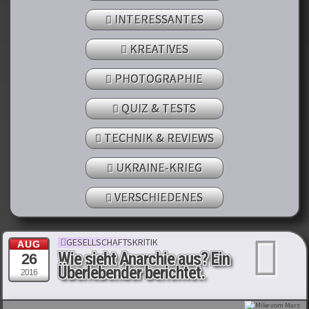
INTERESSANTES
KREATIVES
PHOTOGRAPHIE
QUIZ & TESTS
TECHNIK & REVIEWS
UKRAINE-KRIEG
VERSCHIEDENES
GESELLSCHAFTSKRITIK
AUG
Wie sieht Anarchie aus? Ein
26
Überlebender berichtet.
2016