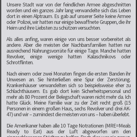
Unsere Stadt war von der feindlichen Armee abgeschnitten
worden und ein ganzes Jahr lang verwandelte sich das Leben
dort in einen Alptraum. Es gab auf unserer Seite keine Armee
oder Polizei, wir hatten nur einige bewaffnete Gruppen, die ihr
Heim und ihre Liebsten zu schützen versuchten.
Als alles anfing, waren einige von uns besser vorbereitet als
andere. Aber die meisten der Nachbarsfamilien hatten nur
ausreichend Nahrungsvorräte für einige Tage. Manche hatten
Revolver, einige wenige hatten Kalaschnikovs oder
Schrotflinten.
Nach einem oder zwei Monaten fingen die ersten Banden ihr
Unwesen an. Sie hinterließen eine Spur der Zerstörung.
Krankenhäuser verwandelten sich so beispielsweise eher zu
Schlachthäusern. Es gab dort kein Sicherheitspersonal und
mehr als 80 Prozent der Belegschaft waren nicht mehr da. Ich
hatte Glück. Meine Familie war zu der Zeit recht groß (15
Personen in einem großen Haus, sechs Revolver und drei AK-
47) und wir – zumindest die meisten von uns – haben überlebt.
Die Amerikaner haben alle 10 Tage Notrationen (MRE=Meals
Ready to Eat) aus der Luft abgeworfen um den