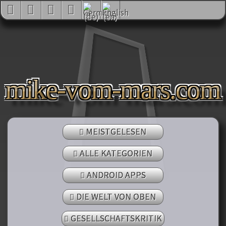
mike-vom-mars.com
MEISTGELESEN
ALLE KATEGORIEN
ANDROID APPS
DIE WELT VON OBEN
GESELLSCHAFTSKRITIK