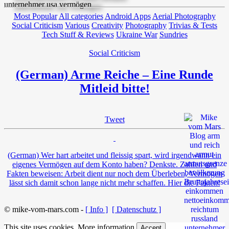
Most Popular
All categories
Android Apps
Aerial Photography
Social Criticism
Various
Creativity
Photography
Trivias & Tests
Tech Stuff & Reviews
Ukraine War
Sundries
Social Criticism
(German) Arme Reiche – Eine Runde
Mitleid bitte!
Tweet
(German) Wer hart arbeitet und fleissig spart, wird irgendwann ein
eigenes Vermögen auf dem Konto haben? Denkste. Zahlen und
Fakten beweisen: Arbeit dient nur noch dem Überleben, Vermögen
lässt sich damit schon lange nicht mehr schaffen. Hier die Fakten!
© mike-vom-mars.com -
[ Info ]
[ Datenschutz ]
This site uses cookies.
More information
Accept