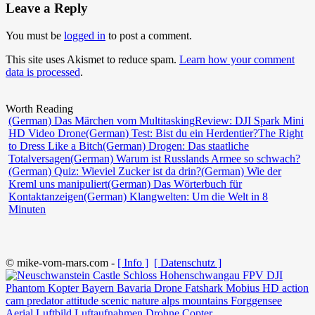
Leave a Reply
You must be
logged in
to post a comment.
This site uses Akismet to reduce spam.
Learn how your comment
data is processed
.
Worth Reading
(German) Das Märchen vom Multitasking
Review: DJI Spark Mini
HD Video Drone
(German) Test: Bist du ein Herdentier?
The Right
to Dress Like a Bitch
(German) Drogen: Das staatliche
Totalversagen
(German) Warum ist Russlands Armee so schwach?
(German) Quiz: Wieviel Zucker ist da drin?
(German) Wie der
Kreml uns manipuliert
(German) Das Wörterbuch für
Kontaktanzeigen
(German) Klangwelten: Um die Welt in 8
Minuten
© mike-vom-mars.com -
[ Info ]
[ Datenschutz ]