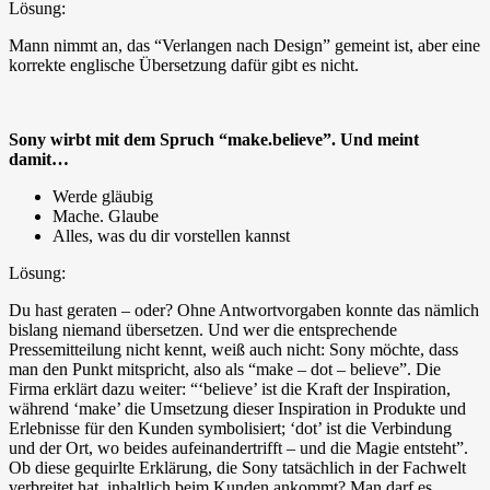
Lösung:
Mann nimmt an, das “Verlangen nach Design” gemeint ist, aber eine
korrekte englische Übersetzung dafür gibt es nicht.
Sony wirbt mit dem Spruch “make.believe”. Und meint
damit…
Werde gläubig
Mache. Glaube
Alles, was du dir vorstellen kannst
Lösung:
Du hast geraten – oder? Ohne Antwortvorgaben konnte das nämlich
bislang niemand übersetzen. Und wer die entsprechende
Pressemitteilung nicht kennt, weiß auch nicht: Sony möchte, dass
man den Punkt mitspricht, also als “make – dot – believe”. Die
Firma erklärt dazu weiter: “‘believe’ ist die Kraft der Inspiration,
während ‘make’ die Umsetzung dieser Inspiration in Produkte und
Erlebnisse für den Kunden symbolisiert; ‘dot’ ist die Verbindung
und der Ort, wo beides aufeinandertrifft – und die Magie entsteht”.
Ob diese gequirlte Erklärung, die Sony tatsächlich in der Fachwelt
verbreitet hat, inhaltlich beim Kunden ankommt? Man darf es