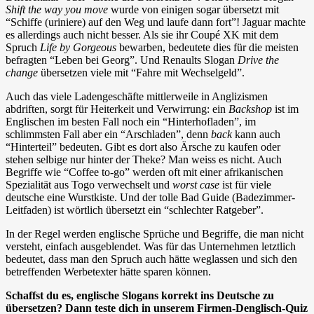
Shift the way you move
wurde von einigen sogar übersetzt mit
“Schiffe (uriniere) auf den Weg und laufe dann fort”! Jaguar machte
es allerdings auch nicht besser. Als sie ihr Coupé XK mit dem
Spruch
Life by Gorgeous
bewarben, bedeutete dies für die meisten
befragten “Leben bei Georg”. Und Renaults Slogan
Drive the
change
übersetzen viele mit “Fahre mit Wechselgeld”.
Auch das viele Ladengeschäfte mittlerweile in Anglizismen
abdriften, sorgt für Heiterkeit und Verwirrung: ein
Backshop
ist im
Englischen im besten Fall noch ein “Hinterhofladen”, im
schlimmsten Fall aber ein “Arschladen”, denn
back
kann auch
“Hinterteil” bedeuten. Gibt es dort also Ärsche zu kaufen oder
stehen selbige nur hinter der Theke? Man weiss es nicht. Auch
Begriffe wie “Coffee to-go” werden oft mit einer afrikanischen
Spezialität aus Togo verwechselt und
worst case
ist für viele
deutsche eine Wurstkiste. Und der tolle Bad Guide (Badezimmer-
Leitfaden) ist wörtlich übersetzt ein “schlechter Ratgeber”.
In der Regel werden englische Sprüche und Begriffe, die man nicht
versteht, einfach ausgeblendet. Was für das Unternehmen letztlich
bedeutet, dass man den Spruch auch hätte weglassen und sich den
betreffenden Werbetexter hätte sparen können.
Schaffst du es, englische Slogans korrekt ins Deutsche zu
übersetzen? Dann teste dich in unserem Firmen-Denglisch-Quiz