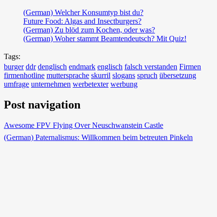
(German) Welcher Konsumtyp bist du?
Future Food: Algas and Insectburgers?
(German) Zu blöd zum Kochen, oder was?
(German) Woher stammt Beamtendeutsch? Mit Quiz!
Tags:
burger
ddr
denglisch
endmark
englisch
falsch verstanden
Firmen
firmenhotline
muttersprache
skurril
slogans
spruch
übersetzung
umfrage
unternehmen
werbetexter
werbung
Post navigation
Awesome FPV Flying Over Neuschwanstein Castle
(German) Paternalismus: Willkommen beim betreuten Pinkeln