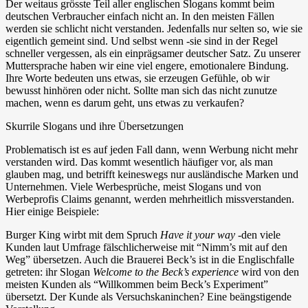
Der weitaus grösste Teil aller englischen Slogans kommt beim
deutschen Verbraucher einfach nicht an. In den meisten Fällen
werden sie schlicht nicht verstanden. Jedenfalls nur selten so, wie sie
eigentlich gemeint sind. Und selbst wenn -sie sind in der Regel
schneller vergessen, als ein einprägsamer deutscher Satz. Zu unserer
Muttersprache haben wir eine viel engere, emotionalere Bindung.
Ihre Worte bedeuten uns etwas, sie erzeugen Gefühle, ob wir
bewusst hinhören oder nicht. Sollte man sich das nicht zunutze
machen, wenn es darum geht, uns etwas zu verkaufen?
Skurrile Slogans und ihre Übersetzungen
Problematisch ist es auf jeden Fall dann, wenn Werbung nicht mehr
verstanden wird. Das kommt wesentlich häufiger vor, als man
glauben mag, und betrifft keineswegs nur ausländische Marken und
Unternehmen. Viele Werbesprüche, meist Slogans und von
Werbeprofis Claims genannt, werden mehrheitlich missverstanden.
Hier einige Beispiele:
Burger King wirbt mit dem Spruch
Have it your way
-den viele
Kunden laut Umfrage fälschlicherweise mit “Nimm’s mit auf den
Weg” übersetzen. Auch die Brauerei Beck’s ist in die Englischfalle
getreten: ihr Slogan
Welcome to the Beck’s experience
wird von den
meisten Kunden als “Willkommen beim Beck’s Experiment”
übersetzt. Der Kunde als Versuchskaninchen? Eine beängstigende