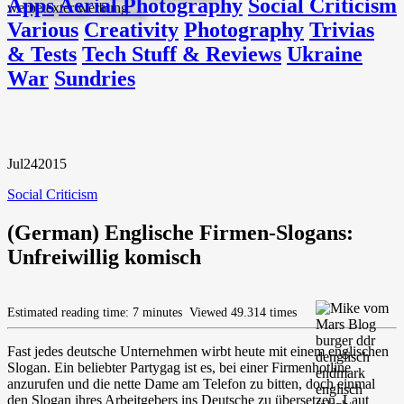
Apps
Aerial Photography
Social Criticism
Various
Creativity
Photography
Trivias
& Tests
Tech Stuff & Reviews
Ukraine
War
Sundries
Jul
24
2015
Social Criticism
(German) Englische Firmen-Slogans:
Unfreiwillig komisch
Estimated reading time: 7 minutes
Viewed 49.314 times
Fast jedes deutsche Unternehmen wirbt heute mit einem englischen
Slogan. Ein beliebter Partygag ist es, bei einer Firmenhotline
anzurufen und die nette Dame am Telefon zu bitten, doch einmal
den Slogan ihres Arbeitgebers ins Deutsche zu übersetzen. Laut