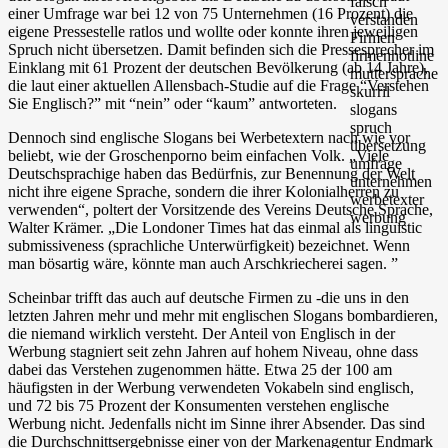
einer Umfrage war bei 12 von 75 Unternehmen (16 Prozent) die
eigene Pressestelle ratlos und wollte oder konnte ihren jeweiligen
Spruch nicht übersetzen. Damit befinden sich die Pressesprecher im
Einklang mit 61 Prozent der deutschen Bevölkerung (ab 14 Jahre),
die laut einer aktuellen Allensbach-Studie auf die Frage “Verstehen
Sie Englisch?” mit “nein” oder “kaum” antworteten.
Dennoch sind englische Slogans bei Werbetextern nach wie vor
beliebt, wie der Groschenporno beim einfachen Volk. „Viele
Deutschsprachige haben das Bedürfnis, zur Benennung der Welt
nicht ihre eigene Sprache, sondern die ihrer Kolonialherren zu
verwenden“, poltert der Vorsitzende des Vereins Deutsche Sprache,
Walter Krämer. „Die Londoner Times hat das einmal als linguistic
submissiveness (sprachliche Unterwürfigkeit) bezeichnet. Wenn
man bösartig wäre, könnte man auch Arschkriecherei sagen. ”
Scheinbar trifft das auch auf deutsche Firmen zu -die uns in den
letzten Jahren mehr und mehr mit englischen Slogans bombardieren,
die niemand wirklich versteht. Der Anteil von Englisch in der
Werbung stagniert seit zehn Jahren auf hohem Niveau, ohne dass
dabei das Verstehen zugenommen hätte. Etwa 25 der 100 am
häufigsten in der Werbung verwendeten Vokabeln sind englisch,
und 72 bis 75 Prozent der Konsumenten verstehen englische
Werbung nicht. Jedenfalls nicht im Sinne ihrer Absender. Das sind
die Durchschnittsergebnisse einer von der Markenagentur Endmark