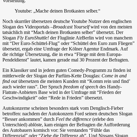
Vorstellung.
Youtube: „Mache deinen Brotkasten selber.“
Noch skurriler übersetzen deutsche Youtube Nutzer den englischen
Slogan des Videoportals –
Broadcast Yourself
wird von den meisten
tatsächlich mit “Mach deinen Brotkasten selber” übersetzt. Der
Slogan
Fly EuroShuttle!
der Fluglinie AirBerlin wird von manchem
mit “Der Euro-Schüttel-Flug” oder “Schüttel den Euro zum Fliegen”
übersetzt, ergab eine Umfrage der Kölner Agentur Endmark. Auf
die richtige Übersetzung, die in etwa “Fliege mit dem Europa-
Pendeldienst” lautet, kamen gerade mal 30 Prozent der Befragten.
Ein Klassiker und in jedem guten Comedy-Programm zu finden ist
mittlerweile der Slogan der Parfüm-Kette Douglas:
Come in and
find out
übersetzen die meisten Kunden mit “Komm rein und find’
auch wieder raus”. Der Spruch
freedom of speech
des Handy-
Flatrate-Anbieters Base wird in der Umfrage mit “Frieden der
Geschwindigkeit” oder “Rede in Frieden” übersetzt.
Autokonzerne scheinen besonders stark vom Denglisch-Fieber
betroffen: nachdem der Autokonzern Ford seinen deutschen Slogan
“Besser ankommen” durch
Feel the difference
(erlebe den
Unterschied) ablöste, kam einigen der Befragten die Aufforderung
des Autobauers komisch vor: Sie verstanden “Fühle das
Differenzial” oder “Ziehe die Differenz ab”. Und Nissans Slogan