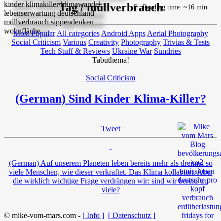
Tag / müllverbrauch
Reading time: ~16 min.
Most Popular
All categories
Android Apps
Aerial Photography
Social Criticism
Various
Creativity
Photography
Trivias & Tests
Tech Stuff & Reviews
Ukraine War
Sundries
Tabuthema!
Social Criticism
(German) Sind Kinder Klima-Killer?
Tweet
(German) Auf unserem Planeten leben bereits mehr als dreimal so
viele Menschen, wie dieser verkraftet. Das Klima kollabiert. Aber
die wirklich wichtige Frage verdrängen wir: sind wir bereits zu
viele?
© mike-vom-mars.com -
[ Info ]
[ Datenschutz ]