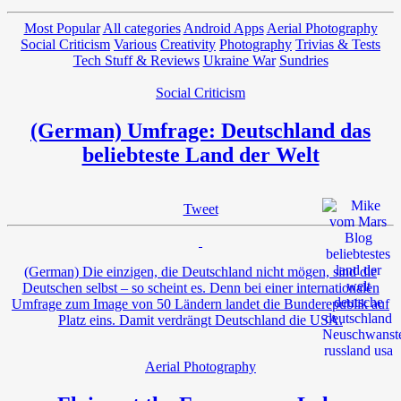
Most Popular
All categories
Android Apps
Aerial Photography
Social Criticism
Various
Creativity
Photography
Trivias & Tests
Tech Stuff & Reviews
Ukraine War
Sundries
Social Criticism
(German) Umfrage: Deutschland das
beliebteste Land der Welt
Tweet
(German) Die einzigen, die Deutschland nicht mögen, sind die
Deutschen selbst – so scheint es. Denn bei einer internationalen
Umfrage zum Image von 50 Ländern landet die Bunderepublik auf
Platz eins. Damit verdrängt Deutschland die USA.
Aerial Photography