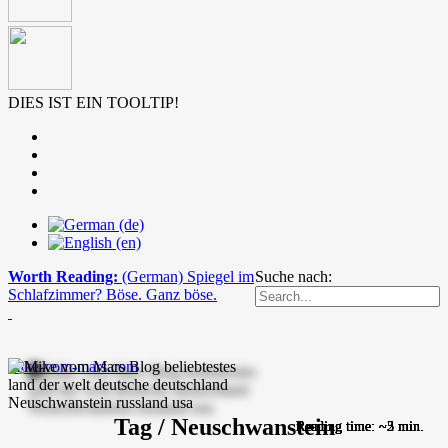
DIES IST EIN TOOLTIP!
Worth Reading:
(German) Spiegel im
Suche nach:
Schlafzimmer? Böse. Ganz böse.
mike-vom-mars.com
Tag / Neuschwanstein
Reading time: ~3 min.
Reading time: ~2 min.
Reading time: ~2 min.
Reading time: ~3 min.
Reading time: ~5 min.
Reading time: ~5 min.