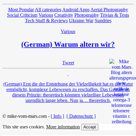
Most Popular
All categories
Android Apps
Aerial Photography
Social Criticism
Various
Creativity
Photography
Trivias & Tests
Tech Stuff & Reviews
Ukraine War
Sundries
Various
(German) Warum altern wir?
Tweet
(German) Erst die der Entstehung der Vielzelligkeit hat es der Natur
ermöglicht, komplexe Lebewesen zu erschaffen. Das Geniale an
diesem Prinzip: theoretisch könnten vielzellige Lebewesen
unendlich lange leben. Nun ja… theoretisch.
© mike-vom-mars.com -
[ Info ]
[ Datenschutz ]
This site uses cookies.
More information
Accept