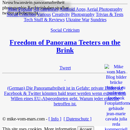
Most Popular
All categories
Android Apps
Aerial Photography
Social Criticism
Various
Creativity
Photography
Trivias & Tests
Tech Stuff & Reviews
Ukraine War
Sundries
Social Criticism
Freedom of Panorama Teeters on the
Brink
Tweet
(German) Die Panoramafreiheit ist in Gefahr: private Bilder auf
Facebook & Twitter könnten bald teuer werden wenn es nach dem
Willen eines EU-Abgeordneten geht. Warum jeder einzelne
betroffen ist.
© mike-vom-mars.com -
[ Info ]
[ Datenschutz ]
This site uses cookies.
More information
Accept