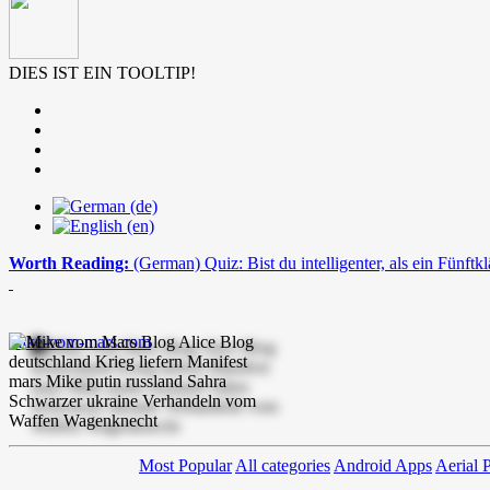
DIES IST EIN TOOLTIP!
Worth Reading:
(German) Quiz: Bist du intelligenter, als ein Fünftkl
mike-vom-mars.com
Most Popular
All categories
Android Apps
Aerial 