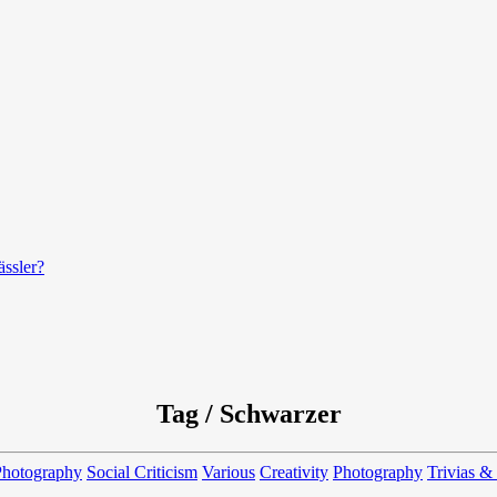
ässler?
Tag / Schwarzer
Photography
Social Criticism
Various
Creativity
Photography
Trivias &