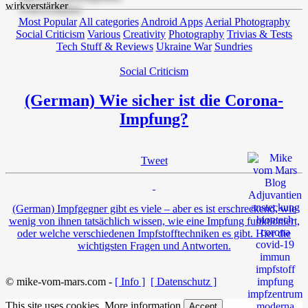
Most Popular
All categories
Android Apps
Aerial Photography
Social Criticism
Various
Creativity
Photography
Trivias & Tests
Tech Stuff & Reviews
Ukraine War
Sundries
Social Criticism
(German) Wie sicher ist die Corona-
Impfung?
Tweet
(German) Impfgegner gibt es viele – aber es ist erschreckend, wie
wenig von ihnen tatsächlich wissen, wie eine Impfung funktioniert,
oder welche verschiedenen Impfstofftechniken es gibt. Hier die
wichtigsten Fragen und Antworten.
© mike-vom-mars.com -
[ Info ]
[ Datenschutz ]
This site uses cookies.
More information
Accept