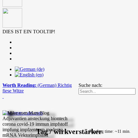
DIES IST EIN TOOLTIP!
Worth Reading:
(German) Richtig
Suche nach:
fiese Witze
mike-vom-mars.com
Tag / wirkverstärker
Reading time: ~11 min.