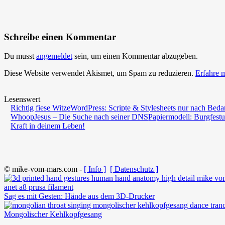
Schreibe einen Kommentar
Du musst
angemeldet
sein, um einen Kommentar abzugeben.
Diese Website verwendet Akismet, um Spam zu reduzieren.
Erfahre 
Lesenswert
Richtig fiese Witze
WordPress: Scripte & Stylesheets nur nach Beda
Whoop
Jesus – Die Suche nach seiner DNS
Papiermodell: Burgfestu
Kraft in deinem Leben!
© mike-vom-mars.com -
[ Info ]
[ Datenschutz ]
Sag es mit Gesten: Hände aus dem 3D-Drucker
Mongolischer Kehlkopfgesang