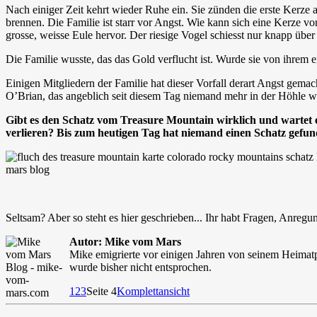
Nach einiger Zeit kehrt wieder Ruhe ein. Sie zünden die erste Kerze 
brennen. Die Familie ist starr vor Angst. Wie kann sich eine Kerze von
grosse, weisse Eule hervor. Der riesige Vogel schiesst nur knapp übe
Die Familie wusste, das das Gold verflucht ist. Wurde sie von ihre
Einigen Mitgliedern der Familie hat dieser Vorfall derart Angst gema
O’Brian, das angeblich seit diesem Tag niemand mehr in der Höhle w
Gibt es den Schatz vom Treasure Mountain wirklich und wartet 
verlieren? Bis zum heutigen Tag hat niemand einen Schatz gefu
Seltsam? Aber so steht es hier geschrieben... Ihr habt Fragen, Anreg
Autor: Mike vom Mars
Mike emigrierte vor einigen Jahren von seinem Heimatp
wurde bisher nicht entsprochen.
1
2
3
Seite 4
Komplettansicht