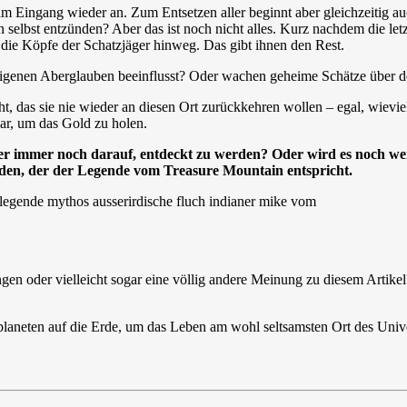
am Eingang wieder an. Zum Entsetzen aller beginnt aber gleichzeitig au
 selbst entzünden? Aber das ist noch nicht alles. Kurz nachdem die letz
r die Köpfe der Schatzjäger hinweg. Das gibt ihnen den Rest.
m eigenen Aberglauben beeinflusst? Oder wachen geheime Schätze über 
cht, das sie nie wieder an diesen Ort zurückkehren wollen – egal, wiev
ar, um das Gold zu holen.
er immer noch darauf, entdeckt zu werden? Oder wird es noch wei
nden, der der Legende vom Treasure Mountain entspricht.
ungen oder vielleicht sogar eine völlig andere Meinung zu diesem Arti
laneten auf die Erde, um das Leben am wohl seltsamsten Ort des Unive