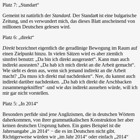
Platz 7: „Standart“
Gemeint ist natürlich der
Standard
. Der Standar
t
ist eine bulgarische
Zeitung, und es verwundert mich, das dieses Blatt anscheinend von
millionen Deutschen gelesen wird.
Platz 6: „direkt“
Direkt
bezeichnet eigentlich die geradlinige Bewegung im Raum auf
einen Zielpunkt hinzu. In vielen Sätzen wird es aber ziemlich
sinnfrei benutzt: „Da bin ich direkt ausgerastet“. Kann man auch
indirekt ausrasten? „Da hab ich mich direkt an die Arbeit gemacht“.
Wie sieht es denn aus, wenn sich jemand indirekt an die Arbeit
macht? „Da muss ich direkt mal nachdenken“. Nee, du kannst auch
indirekt darüber nachdenken. „Da hab ich direkt die Arschbacken
zusammengekniffen“ -und wie
das
indirekt aussehen würde, will ich
mir gar nicht vorstellen.
Platz 5: „In 2014“
Besonders perfide sind jene Anglizismen, die in deutschen Wörtern
daherkommen, von ihrer grammatikalischen Konstruktion her aber
keinen deutschen Ursprung haben. Ein gutes Beispiel ist die
Jahresangabe „in 2014“ − die es im Deutschen nicht gibt.
Richtigerweise würden wir „im Jahr 2014“ oder einfach „2014“