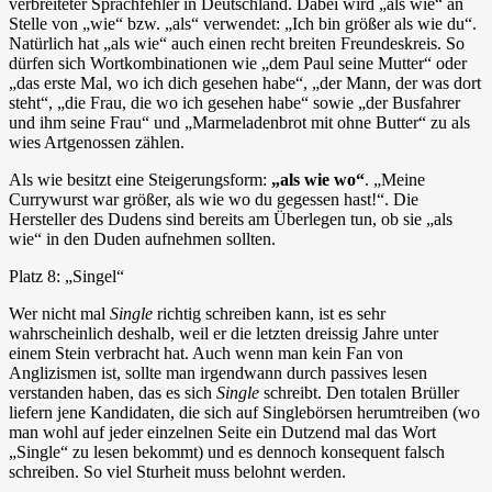
verbreiteter Sprachfehler in Deutschland. Dabei wird „als wie“ an
Stelle von „wie“ bzw. „als“ verwendet: „Ich bin größer als wie du“.
Natürlich hat „als wie“ auch einen recht breiten Freundeskreis. So
dürfen sich Wortkombinationen wie „dem Paul seine Mutter“ oder
„das erste Mal, wo ich dich gesehen habe“, „der Mann, der was dort
steht“, „die Frau, die wo ich gesehen habe“ sowie „der Busfahrer
und ihm seine Frau“ und „Marmeladenbrot mit ohne Butter“ zu als
wies Artgenossen zählen.
Als wie besitzt eine Steigerungsform:
„als wie wo“
. „Meine
Currywurst war größer, als wie wo du gegessen hast!“. Die
Hersteller des Dudens sind bereits am Überlegen tun, ob sie „als
wie“ in den Duden aufnehmen sollten.
Platz 8: „Singel“
Wer nicht mal
Single
richtig schreiben kann, ist es sehr
wahrscheinlich deshalb, weil er die letzten dreissig Jahre unter
einem Stein verbracht hat. Auch wenn man kein Fan von
Anglizismen ist, sollte man irgendwann durch passives lesen
verstanden haben, das es sich
Single
schreibt. Den totalen Brüller
liefern jene Kandidaten, die sich auf Singlebörsen herumtreiben (wo
man wohl auf jeder einzelnen Seite ein Dutzend mal das Wort
„Single“ zu lesen bekommt) und es dennoch konsequent falsch
schreiben. So viel Sturheit muss belohnt werden.