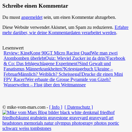
Schreibe einen Kommentar
Du musst
angemeldet
sein, um einen Kommentar abzugeben.
Diese Website verwendet Akismet, um Spam zu reduzieren.
Erfahre
mehr darüber, wie deine Kommentardaten verarbeitet werden
.
Lesenswert
Review: KingKong 90GT Micro Racing Quad
Wie man zwei
Atombomben überlebt
Quiz: Wieviel Zucker ist da drin?
Facebook
& Co: Das fehlgeschlagene Experiment?
Sind Gewalt und
Fanatismus Männerkrankheiten?
Kriegstagebuch Ukraine –
Februar
Männlich? Weiblich? Scheissegal!
Drucke dir einen Mini
FPV Racer!
Wer erbaute die Grosse Pyramide von Gizeh?
Wasserwelten – Flug über den Weitmannsee
© mike-vom-mars.com -
[ Info ]
[ Datenschutz ]