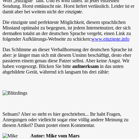
Wort „einzigste“ fällt. Und es
wird
fallen. In jeder einzelnen
Sendung. Horst enttäuscht nie. Horst liefert verlässlich. Leider ist er
damit aber bei weitem nicht der
einzig
st
e
.
Die einzigste und perfekteste Möglichkeit, diesem sprachlichen
Misstand optimalst zu begegnen, ist jedem Internetnutzer, der sich
dermaßen totalst an der deutschen Sprache vergeht, einen Link zu
folgender Aufklärungs-Webseite zu schicken:
www.einzigste.info
Das Schlimme an dieser Verballhornung der deutschen Sprache ist
aber: je länger man sich mit diesem Unsinn beschäftigt, desto eher
passieren einem genau diese Patzer selbst. Aber keine Angst. Wir
haben vorgesorgt. Blicken Sie bitte
aufmerksam
in das unten
abgebildete Gerät, während ich langsam bis drei zähle:
Seltsam? Aber so steht es hier geschrieben... Ihr habt Fragen,
Anregungen oder vielleicht sogar eine völlig andere Meinung zu
diesem Artikel? Dann postet einen Kommentar.
Autor: Mike vom Mars