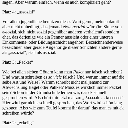
sagen. Aber warum einfach, wenn es auch kompliziert geht?
Platz 4: „assozial“
Vor allem jugendliche benutzen dieses Wort gerne, meinen damit
aber nicht unbedingt, das jemand etwa
asozial
wäre (im Sinne von
a-sozial, sich nicht sozial gegenüber anderen verhaltend) sondern
eher, das derjenige wie ein Penner aussieht oder einer unteren
Einkommens- oder Bildungsschicht angehört. Bezeichnenderweise
bezeichnen aber gerade Angehörige dieser Schichten andere gerne
als „assozial“, statt als asozial.
Platz 3: „Packet“
Wie bei allen sieben Göttern kann man
Paket
nur falsch schreiben?
Und warum schreiben es
so viele
falsch? Und warum immer auf die
selbe Art und Weise? Warum schreibt nicht mal jemand zur
Abwechslung Baget oder Pahket? Muss es wirklich immer Packet
sein? Schon in der Grundschule lernen wir, das ck schnell
gesprochen wird. Also hört mir jetzt mal zu: „Paaaaah…. keeeeeet“.
Hier wird gar nichts schnell gesprochen, das Wort wird schön lang
gezogen. Also wie zum Teufel kommt ihr darauf, das man es mit ck
schreiben würde?
Platz 2: „eckelig“