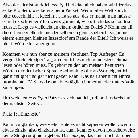
Also der hier ist wirklich
ekelig
. Und eigentlich haben wir hier das
selbe Problem, wie bereits beim Packet. Wer in aller Welt spricht
bitte eeeeehhhh…. keeehh…. lig so aus, das er meint, man müsste
es mit ck schreiben? Ich weiss gar nicht, wie oft ich das schon lesen
musste. Liegt es vielleicht an einem örtlichen Dialekt? Kommen all
diese Leute vielleicht aus der selben Gegend, vielleicht sogar aus
einem einzigen kleinen Inzestdorf am Rande der Eifel? Ich weiss es
nicht. Würde ich aber gerne.
Kommen wir nun aber zu meinem absoluten Top-Aufreger. Es
vergeht kein einziger Tag, an dem ich es nicht mindestens einmal
lesen oder hören muss. Es gehört zu den am meisten benutzten
Wörten der deutschen Sprache -obwohl es dieses Wort eigentlich
gar nicht gibt und gar nicht geben kann. Das hält aber nicht einmal
prominente TV Stars davon ab, es täglich immer wieder unters Volk
zu bringen.
Um welchen
eckeligen
Patzer es sich handelt, erfahrt ihr
direkt
auf
der nächsten Seite…
Platz 1: „Einzigste“
Kaum zu glauben, wie viele Leute es nicht kapieren wollen: wenn
etwas einzig, also einzigartig ist, dann kann es davon logischerweise
keine Steigerung mehr geben. Das
einzige
, das dann noch darüber