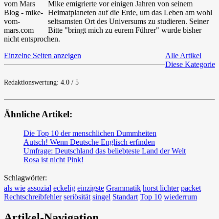
Mike emigrierte vor einigen Jahren von seinem
Heimatplaneten auf die Erde, um das Leben am wohl
seltsamsten Ort des Universums zu studieren. Seiner
Bitte "bringt mich zu eurem Führer" wurde bisher
nicht entsprochen.
Einzelne Seiten anzeigen
Alle Artikel
Diese Kategorie
Redaktionswertung: 4.0 / 5
Ähnliche Artikel:
Die Top 10 der menschlichen Dummheiten
Autsch! Wenn Deutsche Englisch erfinden
Umfrage: Deutschland das beliebteste Land der Welt
Rosa ist nicht Pink!
Schlagwörter:
als wie
assozial
eckelig
einzigste
Grammatik
horst lichter
packet
Rechtschreibfehler
seriösität
singel
Standart
Top 10
wiederrum
Artikel-Navigation