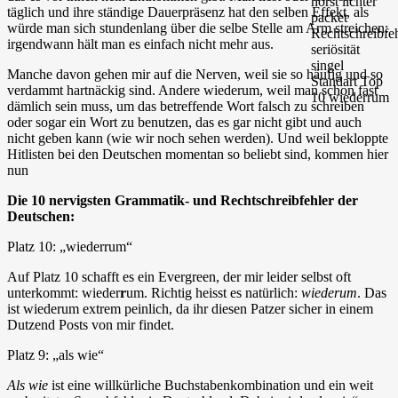
täglich und ihre ständige Dauerpräsenz hat den selben Effekt, als
würde man sich stundenlang über die selbe Stelle am Arm streichen:
irgendwann hält man es einfach nicht mehr aus.
Manche davon gehen mir auf die Nerven, weil sie so häufig und so
verdammt hartnäckig sind. Andere wiederum, weil man schon fast
dämlich sein muss, um das betreffende Wort falsch zu schreiben
oder sogar ein Wort zu benutzen, das es gar nicht gibt und auch
nicht geben kann (wie wir noch sehen werden). Und weil bekloppte
Hitlisten bei den Deutschen momentan so beliebt sind, kommen hier
nun
Die 10 nervigsten Grammatik- und Rechtschreibfehler der
Deutschen:
Platz 10: „wiederrum“
Auf Platz 10 schafft es ein Evergreen, der mir leider selbst oft
unterkommt: wieder
r
um. Richtig heisst es natürlich:
wiederum
. Das
ist wiederum extrem peinlich, da ihr diesen Patzer sicher in einem
Dutzend Posts von mir findet.
Platz 9: „als wie“
Als wie
ist eine willkürliche Buchstabenkombination und ein weit