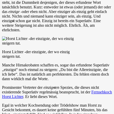
steht, ist die Dummheit desjenigen, der dieses erfundene Wort
tatsächlich benutzt. Kurz: entweder ist etwas (oder jemand) der oder
das
einzige
-oder eben nicht. Aber einziger als einzig geht einfach
nicht. Nichts und niemand kann einziger sein, als einzig. Und
einzig
st
schon gar nicht. Einzig ist bereits ein Superlativ. Eine
weitere Steigerung ist also nicht möglich. Ehrlich. Äh, am
ehrlichsten.
Horst Lichter -der einzigste, der wo einzig
steigern tut.
Manche Hirnakrobaten schaffen es, sogar das erfundene Superlativ
„einzigst“ noch einmal zu steigern: „Du bist die Allereinzigste, die
ich liebe“. Das ist natürlich am perfektesten. Da fehlen einem doch
dann wirklich mal die Worte.
Prominenter Vertreter der
einzig
st
en
Spezies, die dieses nicht
existierende Superlativ regelmässig beansprucht, ist der
Fernsehkoch
Horst Lichter
. Er liebt dieses Wort.
Egal in welcher Kochsendung oder Trödelshow man Horst zu
Gesicht bekommt, es dauert keine gefühlten fünf Minuten, bis das