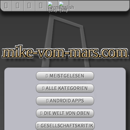
mike-vom-mars.co
MEISTGELESEN
ALLE KATEGORIEN
ANDROID APPS
DIE WELT VON OBEN
GESELLSCHAFTSKRITIK