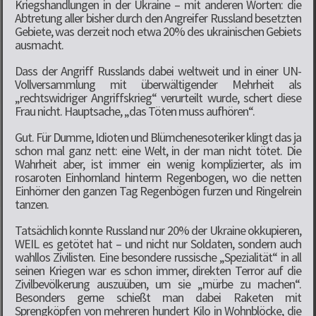
Kriegshandlungen in der Ukraine – mit anderen Worten: die
Abtretung aller bisher durch den Angreifer Russland besetzten
Gebiete, was derzeit noch etwa 20% des ukrainischen Gebiets
ausmacht.
Dass der Angriff Russlands dabei weltweit und in einer UN-
Vollversammlung mit überwältigender Mehrheit als
„rechtswidriger Angriffskrieg“ verurteilt wurde, schert diese
Frau nicht. Hauptsache, „das Töten muss aufhören“.
Gut. Für Dumme, Idioten und Blümchenesoteriker klingt das ja
schon mal ganz nett: eine Welt, in der man nicht tötet. Die
Wahrheit aber, ist immer ein wenig komplizierter, als im
rosaroten Einhornland hinterm Regenbogen, wo die netten
Einhörner den ganzen Tag Regenbögen furzen und Ringelrein
tanzen.
Tatsächlich konnte Russland nur 20% der Ukraine okkupieren,
WEIL es getötet hat – und nicht nur Soldaten, sondern auch
wahllos Zivilisten. Eine besondere russische „Spezialität“ in all
seinen Kriegen war es schon immer, direkten Terror auf die
Zivilbevölkerung auszuüben, um sie „mürbe zu machen“.
Besonders gerne schießt man dabei Raketen mit
Sprengköpfen von mehreren hundert Kilo in Wohnblöcke, die