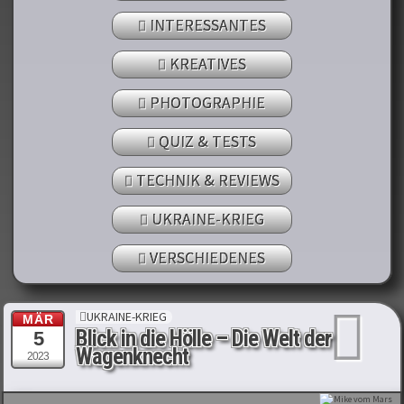
INTERESSANTES
KREATIVES
PHOTOGRAPHIE
QUIZ & TESTS
TECHNIK & REVIEWS
UKRAINE-KRIEG
VERSCHIEDENES
UKRAINE-KRIEG
MÄR
Blick in die Hölle – Die Welt der
5
Wagenknecht
2023