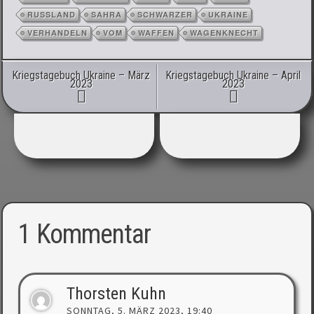
RUSSLAND
SAHRA
SCHWARZER
UKRAINE
VERHANDELN
VOM
WAFFEN
WAGENKNECHT
Artikel-Navigation
Kriegstagebuch Ukraine – März
Kriegstagebuch Ukraine – April
2023
2023
1 Kommentar
Thorsten Kuhn
SONNTAG, 5. MÄRZ 2023, 19:40