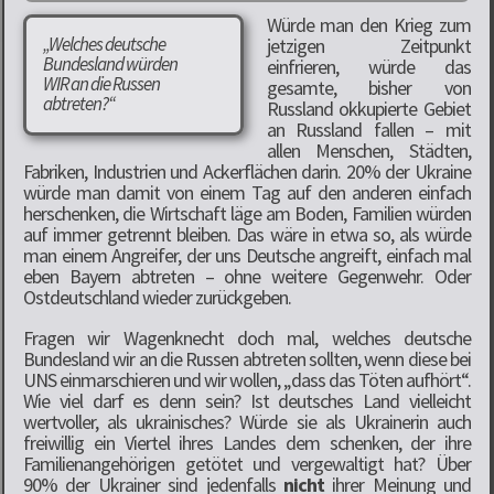
Würde man den Krieg zum
„Welches deutsche
jetzigen Zeitpunkt
Bundesland würden
einfrieren, würde das
WIR an die Russen
gesamte, bisher von
abtreten?“
Russland okkupierte Gebiet
an Russland fallen – mit
allen Menschen, Städten,
Fabriken, Industrien und Ackerflächen darin. 20% der Ukraine
würde man damit von einem Tag auf den anderen einfach
herschenken, die Wirtschaft läge am Boden, Familien würden
auf immer getrennt bleiben. Das wäre in etwa so, als würde
man einem Angreifer, der uns Deutsche angreift, einfach mal
eben Bayern abtreten – ohne weitere Gegenwehr. Oder
Ostdeutschland wieder zurückgeben.
Fragen wir Wagenknecht doch mal, welches deutsche
Bundesland wir an die Russen abtreten sollten, wenn diese bei
UNS einmarschieren und wir wollen, „dass das Töten aufhört“.
Wie viel darf es denn sein? Ist deutsches Land vielleicht
wertvoller, als ukrainisches? Würde sie als Ukrainerin auch
freiwillig ein Viertel ihres Landes dem schenken, der ihre
Familienangehörigen getötet und vergewaltigt hat? Über
90% der Ukrainer sind jedenfalls
nicht
ihrer Meinung und