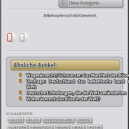
Diese Kategorie
Artikel wurde noch nicht bewertet.
Ähnliche Artikel:
Wagenknecht / Schwarzer: Das Manifest des Böse
Umfrage: Deutschland das beliebteste Land 
Welt
Deutsche Erfindungen, die die Welt veränderten
Woher kommt das Böse in der Welt?
SCHLAGWÖRTER:
ALICE
BLOG
DEUTSCHLAND
KRIEG
LIEFERN
MANIFEST
MARS
MIKE
PUTIN