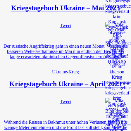
Kriegstagebuch Ukraine – Mai 2023
Tweet
Der russische Angriffskrieg geht in einen neuen Monat. Werden die
besseren Wetterverhältnisse im Mai nun endlich den Beginn der
lange erwarteten ukrainischen Gegenoffensive ermöglichen?
Ukraine-Krieg
Kriegstagebuch Ukraine – April 2023
Tweet
Während die Russen in Bakhmut unter hohen Verlusten täglich nur
wenige Meter einnehmen und die Front fast still steht, sammeln die