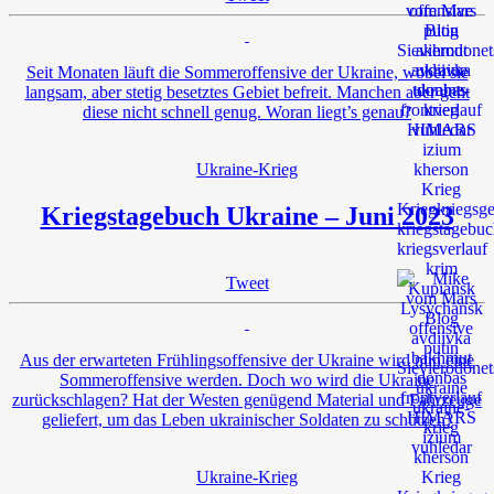
Seit Monaten läuft die Sommeroffensive der Ukraine, wobei sie
langsam, aber stetig besetztes Gebiet befreit. Manchen aber geht
diese nicht schnell genug. Woran liegt’s genau?
Ukraine-Krieg
Kriegstagebuch Ukraine – Juni 2023
Tweet
Aus der erwarteten Frühlingsoffensive der Ukraine wird nun eine
Sommeroffensive werden. Doch wo wird die Ukraine
zurückschlagen? Hat der Westen genügend Material und Fahrzeuge
geliefert, um das Leben ukrainischer Soldaten zu schützen?
Ukraine-Krieg