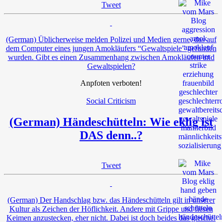
Tweet
(German) Üblicherweise melden Polizei und Medien gerne, das auf
dem Computer eines jungen Amokläufers “Gewaltspiele” gefunden
wurden. Gibt es einen Zusammenhang zwischen Amokläufen und
Gewaltspielen?
Anpfoten verboten!
Social Criticism
(German) Händeschütteln: Wie eklig ist
DAS denn..?
Tweet
(German) Der Handschlag bzw. das Händeschütteln gilt in unserer
Kultur als Zeichen der Höflichkeit. Andere mit Grippe und fiesen
Keimen anzustecken, eher nicht. Dabei ist doch beides das gleiche.