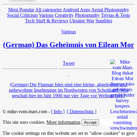
Most Popular
All categories
Android Apps
Aerial Photography
Social Criticism
Various
Creativity
Photography
Trivias & Tests
Tech Stuff & Reviews
Ukraine War
Sundries
Various
(German) Das Geheimnis von Eilean Mor
Tweet
(German) Die Flannan Isles sind eine kleine, abgelegene und
unbewohnte Inselgruppe im Nordwesten von Schottland. Was
geschah hier im Jahr 1900 nur vier Tage vor Weihnachten?
© mike-vom-mars.com -
[ Info ]
[ Datenschutz ]
This site uses cookies.
More information
Accept
The cookie settings on this website are set to "allow cookies" to give