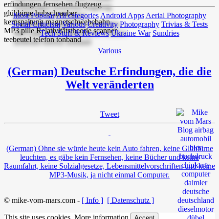
Most Popular
All categories
Android Apps
Aerial Photography
Social Criticism
Various
Creativity
Photography
Trivias & Tests
Tech Stuff & Reviews
Ukraine War
Sundries
Various
(German) Deutsche Erfindungen, die die
Welt veränderten
Tweet
(German) Ohne sie würde heute kein Auto fahren, keine Glühbirne
leuchten, es gäbe kein Fernsehen, keine Bücher und keine
Raumfahrt, keine Solzialgesetze, Lebensmittelvorschriften und keine
MP3-Musik, ja nicht einmal Computer.
© mike-vom-mars.com -
[ Info ]
[ Datenschutz ]
This site uses cookies.
More information
Accept