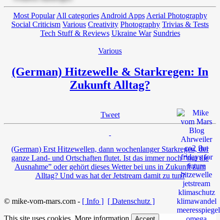
Most Popular
All categories
Android Apps
Aerial Photography
Social Criticism
Various
Creativity
Photography
Trivias & Tests
Tech Stuff & Reviews
Ukraine War
Sundries
Various
(German) Hitzewelle & Starkregen: In
Zukunft Alltag?
Tweet
(German) Erst Hitzewellen, dann wochenlanger Starkregen, der
ganze Land- und Ortschaften flutet. Ist das immer noch “nur die
Ausnahme” oder gehört dieses Wetter bei uns in Zukunft zum
Alltag? Und was hat der Jetstream damit zu tun?
© mike-vom-mars.com -
[ Info ]
[ Datenschutz ]
This site uses cookies.
More information
Accept