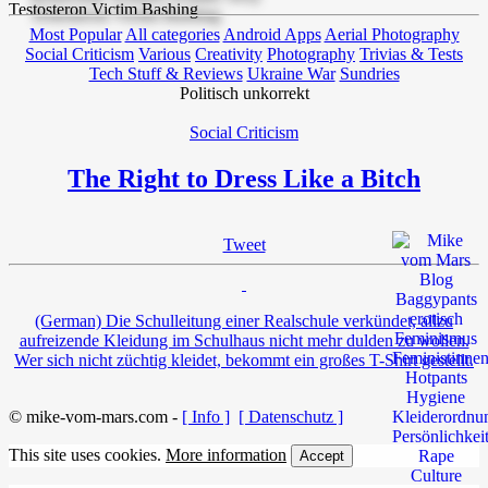
Most Popular
All categories
Android Apps
Aerial Photography
Social Criticism
Various
Creativity
Photography
Trivias & Tests
Tech Stuff & Reviews
Ukraine War
Sundries
Politisch unkorrekt
Social Criticism
The Right to Dress Like a Bitch
Tweet
(German) Die Schulleitung einer Realschule verkündet, allzu
aufreizende Kleidung im Schulhaus nicht mehr dulden zu wollen.
Wer sich nicht züchtig kleidet, bekommt ein großes T-Shirt gestellt.
© mike-vom-mars.com -
[ Info ]
[ Datenschutz ]
This site uses cookies.
More information
Accept