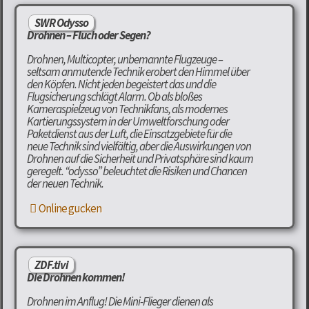
SWR Odysso
Drohnen – Fluch oder Segen?
Drohnen, Multicopter, unbemannte Flugzeuge –
seltsam anmutende Technik erobert den Himmel über
den Köpfen. Nicht jeden begeistert das und die
Flugsicherung schlägt Alarm. Ob als bloßes
Kameraspielzeug von Technikfans, als modernes
Kartierungssystem in der Umweltforschung oder
Paketdienst aus der Luft, die Einsatzgebiete für die
neue Technik sind vielfältig, aber die Auswirkungen von
Drohnen auf die Sicherheit und Privatsphäre sind kaum
geregelt. “odysso” beleuchtet die Risiken und Chancen
der neuen Technik.
Online gucken
ZDF.tivi
Die Drohnen kommen!
Drohnen im Anflug! Die Mini-Flieger dienen als