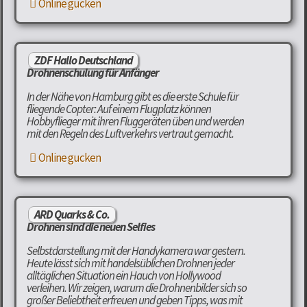
Online gucken
ZDF Hallo Deutschland
Drohnenschulung für Anfänger
In der Nähe von Hamburg gibt es die erste Schule für
fliegende Copter: Auf einem Flugplatz können
Hobbyflieger mit ihren Fluggeräten üben und werden
mit den Regeln des Luftverkehrs vertraut gemacht.
Online gucken
ARD Quarks & Co.
Drohnen sind die neuen Selfies
Selbstdarstellung mit der Handykamera war gestern.
Heute lässt sich mit handelsüblichen Drohnen jeder
alltäglichen Situation ein Hauch von Hollywood
verleihen. Wir zeigen, warum die Drohnenbilder sich so
großer Beliebtheit erfreuen und geben Tipps, was mit