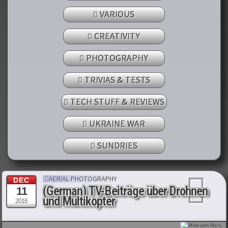
VARIOUS
CREATIVITY
PHOTOGRAPHY
TRIVIAS & TESTS
TECH STUFF & REVIEWS
UKRAINE WAR
SUNDRIES
AERIAL PHOTOGRAPHY
DEC
(German) TV-Beiträge über Drohnen
11
und Multikopter
2016