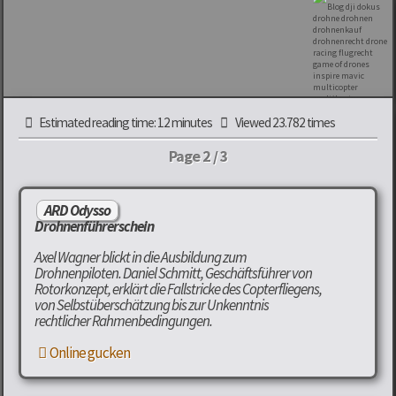
Estimated reading time: 12 minutes
Viewed 23.782 times
Page 2 / 3
ARD Odysso
Drohnenführerschein
Axel Wagner blickt in die Ausbildung zum
Drohnenpiloten. Daniel Schmitt, Geschäftsführer von
Rotorkonzept, erklärt die Fallstricke des Copterfliegens,
von Selbstüberschätzung bis zur Unkenntnis
rechtlicher Rahmenbedingungen.
Online gucken