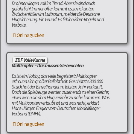
Drohnen liegen voll im Trend. Aber sie sind auch
gefährlich! Immer öfter kommt es zu riskanten
Zwischenfällen im Luftraum, meldet die Deutsche
Flugsicherung. Ein Grund: Es fehlen klare Regeln und
Verbote.
Online gucken
ZDF Volle Kanne
Multicopter – Das müssen Sie beachten
Es ist ein Hobby, das viele begeistert: Multicopter
erfreuen sich großer Beliebtheit. Geschätzte 300.000
Stück hat der Einzelhandel im letzten Jahr verkauft.
Doch die Spielzeuge werden zusehends zu einer Gefahr,
etwa wenn sie dem Flugverkehr zu nahe kommen. Was
mit Multicoptern erlaubt ist und was nicht, erklärt
Hans-Jürgen Engler vom Deutschen Modellflieger
Verband (DMFV).
Online gucken