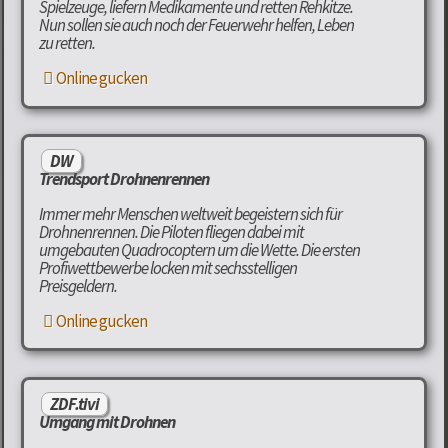
Spielzeuge, liefern Medikamente und retten Rehkitze.
Nun sollen sie auch noch der Feuerwehr helfen, Leben
zu retten.
Online gucken
DW
Trendsport Drohnenrennen
Immer mehr Menschen weltweit begeistern sich für
Drohnenrennen. Die Piloten fliegen dabei mit
umgebauten Quadrocoptern um die Wette. Die ersten
Profiwettbewerbe locken mit sechsstelligen
Preisgeldern.
Online gucken
ZDF.tivi
Umgang mit Drohnen