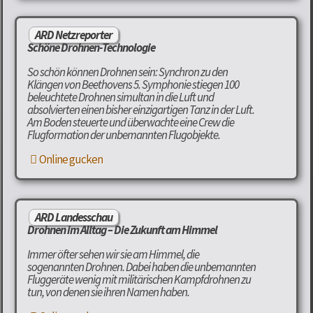
ARD Netzreporter
Schöne Drohnen-Technologie
So schön können Drohnen sein: Synchron zu den
Klängen von Beethovens 5. Symphonie stiegen 100
beleuchtete Drohnen simultan in die Luft und
absolvierten einen bisher einzigartigen Tanz in der Luft.
Am Boden steuerte und überwachte eine Crew die
Flugformation der unbemannten Flugobjekte.
Online gucken
ARD Landesschau
Drohnen im Alltag – Die Zukunft am Himmel
Immer öfter sehen wir sie am Himmel, die
sogenannten Drohnen. Dabei haben die unbemannten
Fluggeräte wenig mit militärischen Kampfdrohnen zu
tun, von denen sie ihren Namen haben.