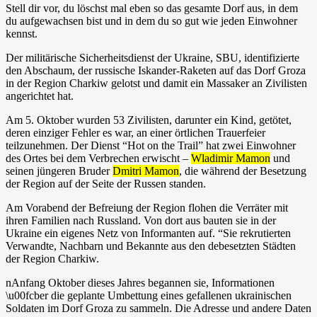
Stell dir vor, du löschst mal eben so das gesamte Dorf aus, in dem
du aufgewachsen bist und in dem du so gut wie jeden Einwohner
kennst.
Der militärische Sicherheitsdienst der Ukraine, SBU, identifizierte
den Abschaum, der russische Iskander-Raketen auf das Dorf Groza
in der Region Charkiw gelotst und damit ein Massaker an Zivilisten
angerichtet hat.
Am 5. Oktober wurden 53 Zivilisten, darunter ein Kind, getötet,
deren einziger Fehler es war, an einer örtlichen Trauerfeier
teilzunehmen. Der Dienst “Hot on the Trail” hat zwei Einwohner
des Ortes bei dem Verbrechen erwischt –
Wladimir Mamon
und
seinen jüngeren Bruder
Dmitri Mamon
, die während der Besetzung
der Region auf der Seite der Russen standen.
Am Vorabend der Befreiung der Region flohen die Verräter mit
ihren Familien nach Russland. Von dort aus bauten sie in der
Ukraine ein eigenes Netz von Informanten auf. “Sie rekrutierten
Verwandte, Nachbarn und Bekannte aus den debesetzten Städten
der Region Charkiw.
nAnfang Oktober dieses Jahres begannen sie, Informationen
\u00fcber die geplante Umbettung eines gefallenen ukrainischen
Soldaten im Dorf Groza zu sammeln. Die Adresse und andere Daten