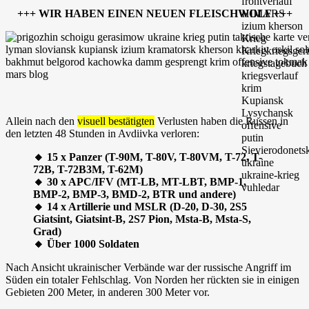
+++ WIR HABEN EINEN NEUEN FLEISCHWOLF +++
Allein nach den
visuell bestätigten
Verlusten haben die Russen in
den letzten 48 Stunden in Avdiivka verloren:
🔸 15 x Panzer (T-90M, T-80V, T-80VM, T-72, T-
72B, T-72B3M, T-62M)
🔸 30 x APC/IFV (MT-LB, MT-LBT, BMP-1,
BMP-2, BMP-3, BMD-2, BTR und andere)
🔸 14 x Artillerie und MSLR (D-20, D-30, 2S5
Giatsint, Giatsint-B, 2S7 Pion, Msta-B, Msta-S,
Grad)
🔸 Über 1000 Soldaten
Nach Ansicht ukrainischer Verbände war der russische Angriff im
Süden ein totaler Fehlschlag. Von Norden her rückten sie in einigen
Gebieten 200 Meter, in anderen 300 Meter vor.