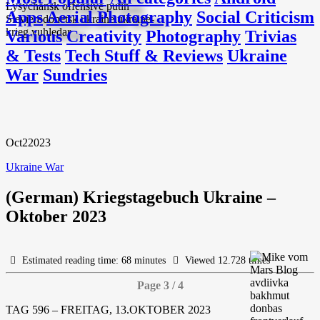
Apps
Aerial Photography
Social Criticism
Various
Creativity
Photography
Trivias
& Tests
Tech Stuff & Reviews
Ukraine
War
Sundries
Oct
2
2023
Ukraine War
(German) Kriegstagebuch Ukraine –
Oktober 2023
Estimated reading time: 68 minutes
Viewed 12.728 times
Page 3 / 4
TAG 596 – FREITAG, 13.OKTOBER 2023