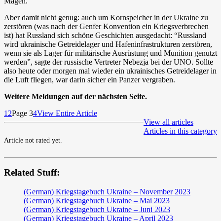
Magen.
Aber damit nicht genug: auch um Kornspeicher in der Ukraine zu
zerstören (was nach der Genfer Konvention ein Kriegsverbrechen
ist) hat Russland sich schöne Geschichten ausgedacht: “Russland
wird ukrainische Getreidelager und Hafeninfrastrukturen zerstören,
wenn sie als Lager für militärische Ausrüstung und Munition genutzt
werden”, sagte der russische Vertreter Nebezja bei der UNO. Sollte
also heute oder morgen mal wieder ein ukrainisches Getreidelager in
die Luft fliegen, war darin sicher ein Panzer vergraben.
Weitere Meldungen auf der nächsten Seite.
1
2
Page 3
4
View Entire Article
View all articles
Articles in this category
Article not rated yet.
Related Stuff:
(German) Kriegstagebuch Ukraine – November 2023
(German) Kriegstagebuch Ukraine – Mai 2023
(German) Kriegstagebuch Ukraine – Juni 2023
(German) Kriegstagebuch Ukraine – April 2023