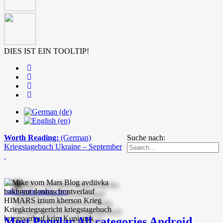
DIES IST EIN TOOLTIP!
Worth Reading:
(German)
Suche nach:
Kriegstagebuch Ukraine – September
mike-vom-mars.com
Most Popular
All categories
Android