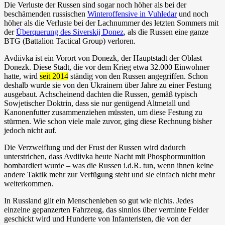
Die Verluste der Russen sind sogar noch höher als bei der
beschämenden russischen
Winteroffensive in Vuhledar
und noch
höher als die Verluste bei der Lachnummer des letzten Sommers mit
der
Überquerung des Siverskij Donez
, als die Russen eine ganze
BTG (Battalion Tactical Group) verloren.
Avdiivka ist ein Vorort von Donezk, der Hauptstadt der Oblast
Donezk. Diese Stadt, die vor dem Krieg etwa 32.000 Einwohner
hatte, wird
seit 2014
ständig von den Russen angegriffen. Schon
deshalb wurde sie von den Ukrainern über Jahre zu einer Festung
ausgebaut. Achscheinend dachten die Russen, gemäß typisch
Sowjetischer Doktrin, dass sie nur genügend Altmetall und
Kanonenfutter zusammenziehen müssten, um diese Festung zu
stürmen. Wie schon viele male zuvor, ging diese Rechnung bisher
jedoch nicht auf.
Die Verzweiflung und der Frust der Russen wird dadurch
unterstrichen, dass Avdiivka heute Nacht mit Phosphormunition
bombardiert wurde – was die Russen i.d.R. tun, wenn ihnen keine
andere Taktik mehr zur Verfügung steht und sie einfach nicht mehr
weiterkommen.
In Russland gilt ein Menschenleben so gut wie nichts. Jedes
einzelne gepanzerten Fahrzeug, das sinnlos über verminte Felder
geschickt wird und Hunderte von Infanteristen, die von der