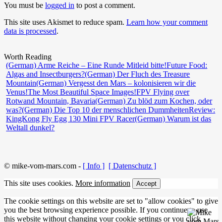
You must be
logged in
to post a comment.
This site uses Akismet to reduce spam.
Learn how your comment
data is processed
.
Worth Reading
(German) Arme Reiche – Eine Runde Mitleid bitte!
Future Food:
Algas and Insectburgers?
(German) Der Fluch des Treasure
Mountain
(German) Vergesst den Mars – kolonisieren wir die
Venus!
The Most Beautiful Space Images!
FPV Flying over
Rotwand Mountain, Bavaria
(German) Zu blöd zum Kochen, oder
was?
(German) Die Top 10 der menschlichen Dummheiten
Review:
KingKong Fly Egg 130 Mini FPV Racer
(German) Warum ist das
Weltall dunkel?
© mike-vom-mars.com -
[ Info ]
[ Datenschutz ]
This site uses cookies.
More information
Accept
The cookie settings on this website are set to "allow cookies" to give
you the best browsing experience possible. If you continue to use
this website without changing your cookie settings or you click