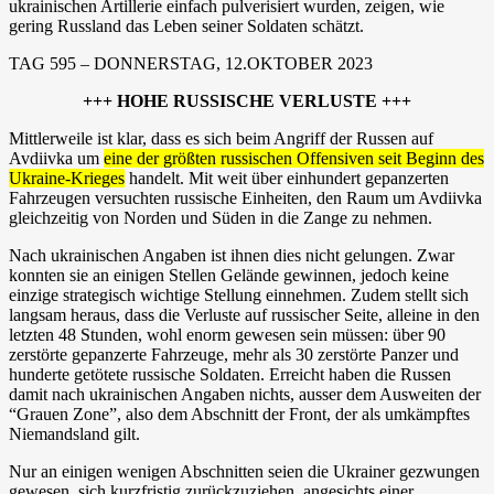
ukrainischen Artillerie einfach pulverisiert wurden, zeigen, wie
gering Russland das Leben seiner Soldaten schätzt.
TAG 595 – DONNERSTAG, 12.OKTOBER 2023
+++ HOHE RUSSISCHE VERLUSTE +++
Mittlerweile ist klar, dass es sich beim Angriff der Russen auf
Avdiivka um
eine der größten russischen Offensiven seit Beginn des
Ukraine-Krieges
handelt. Mit weit über einhundert gepanzerten
Fahrzeugen versuchten russische Einheiten, den Raum um Avdiivka
gleichzeitig von Norden und Süden in die Zange zu nehmen.
Nach ukrainischen Angaben ist ihnen dies nicht gelungen. Zwar
konnten sie an einigen Stellen Gelände gewinnen, jedoch keine
einzige strategisch wichtige Stellung einnehmen. Zudem stellt sich
langsam heraus, dass die Verluste auf russischer Seite, alleine in den
letzten 48 Stunden, wohl enorm gewesen sein müssen: über 90
zerstörte gepanzerte Fahrzeuge, mehr als 30 zerstörte Panzer und
hunderte getötete russische Soldaten. Erreicht haben die Russen
damit nach ukrainischen Angaben nichts, ausser dem Ausweiten der
“Grauen Zone”, also dem Abschnitt der Front, der als umkämpftes
Niemandsland gilt.
Nur an einigen wenigen Abschnitten seien die Ukrainer gezwungen
gewesen, sich kurzfristig zurückzuziehen, angesichts einer