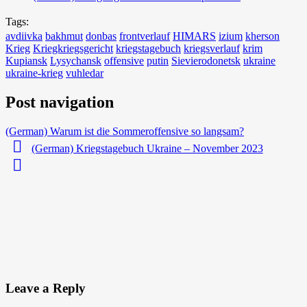
Tags:
avdiivka
bakhmut
donbas
frontverlauf
HIMARS
izium
kherson
Krieg
Kriegkriegsgericht
kriegstagebuch
kriegsverlauf
krim
Kupiansk
Lysychansk
offensive
putin
Sievierodonetsk
ukraine
ukraine-krieg
vuhledar
Post navigation
(German) Warum ist die Sommeroffensive so langsam?
(German) Kriegstagebuch Ukraine – November 2023
Leave a Reply