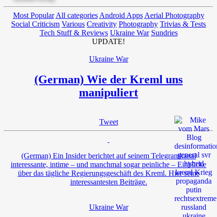
Most Popular
All categories
Android Apps
Aerial Photography
Social Criticism
Various
Creativity
Photography
Trivias & Tests
Tech Stuff & Reviews
Ukraine War
Sundries
UPDATE!
Ukraine War
(German) Wie der Kreml uns
manipuliert
Tweet
(German) Ein Insider berichtet auf seinem Telegramkanal
interessante, intime – und manchmal sogar peinliche – Einblicke
über das tägliche Regierungsgeschäft des Kreml. Hier seine
interessantesten Beiträge.
Ukraine War