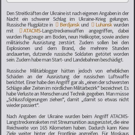
Den Streitkräften der Ukraine ist nach eigenen Angaben in der
Nacht ein schwerer Schlag im Ukraine-Krieg gelungen.
Russische Flugplätze in
Berdjansk
und
Luhansk
wurden
mit
ATACMS
-Langstreckenwaffen angegriffen, dabei
wurden Flugzeuge am Boden, neun Helikopter, sowie andere
militärische Ausrüstung zerstört. Zudem sollen bei den
Explosionen und dem Brand, die mehrere Stunden
andauerten, dutzende russische Soldaten getötet worden
sein. Zudem habe man Start- und Landebahnen beschädigt.
Russische Militärblogger hätten jedoch von erheblichen
Schäden an der Ausrüstung der russischen Luftwaffe
berichtet. Einer habe den Angriff gar als „einen der schwersten
Schläge aller Zeiten im nördlichen Militärbezirk“ bezeichnet. Es
habe Verluste an Menschen und Technik gegeben. Man müsse
„Schlussfolgerungen ziehen“, damit „damit so etwas nicht
wieder passiert“.
Nach Angaben der Ukraine wurden beim Angriff ATACMS-
Langstreckenraketen mit Streumunition ausgerüstet, die eine
Reichweite von 165 Kilometern haben. Dadurch kann Kiew
Ziele weiter hinter der Frontlinie angreifen. Für Moskaus