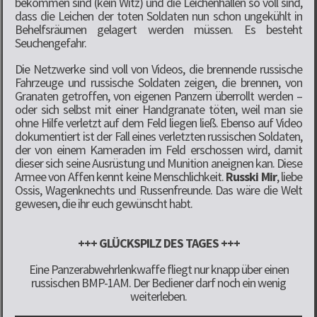
bekommen sind (kein Witz) und die Leichenhallen so voll sind,
dass die Leichen der toten Soldaten nun schon ungekühlt in
Behelfsräumen gelagert werden müssen. Es besteht
Seuchengefahr.
Die Netzwerke sind voll von Videos, die brennende russische
Fahrzeuge und russische Soldaten zeigen, die brennen, von
Granaten getroffen, von eigenen Panzern überrollt werden –
oder sich selbst mit einer Handgranate töten, weil man sie
ohne Hilfe verletzt auf dem Feld liegen ließ. Ebenso auf Video
dokumentiert ist der Fall eines verletzten russischen Soldaten,
der von einem Kameraden im Feld erschossen wird, damit
dieser sich seine Ausrüstung und Munition aneignen kan. Diese
Armee von Affen kennt keine Menschlichkeit.
Russki Mir
, liebe
Ossis, Wagenknechts und Russenfreunde. Das wäre die Welt
gewesen, die ihr euch gewünscht habt.
+++ GLÜCKSPILZ DES TAGES +++
Eine Panzerabwehrlenkwaffe fliegt nur knapp über einen
russischen BMP-1AM. Der Bediener darf noch ein wenig
weiterleben.