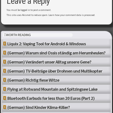
Leave a Reply
You must be
logged in
to post a comment.
This site uses Akismet to reduce spam.
Learn how your comment data is processed
.
WORTH READING
Liquix 2: Vaping Tool for Android & Windows
(German) Warum sind Ossis ständig am Herumheulen?
(German) Verändert unser Alltag unsere Gene?
(German) TV-Beiträge über Drohnen und Multikopter
(German) Richtig fiese Witze
Flying at Rotwand Mountain and Spitzingsee Lake
Bluetooth Earbuds for less than 20 Euros (Part 2)
(German) Sind Kinder Klima-Killer?