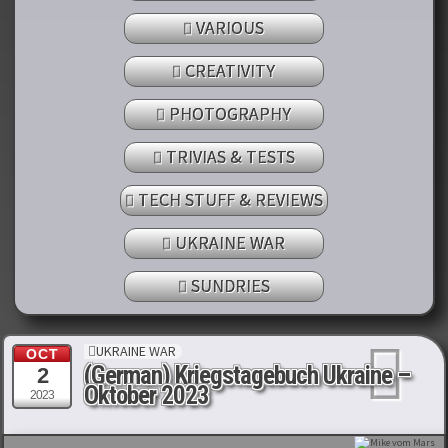
VARIOUS
CREATIVITY
PHOTOGRAPHY
TRIVIAS & TESTS
TECH STUFF & REVIEWS
UKRAINE WAR
SUNDRIES
UKRAINE WAR
OCT
(German) Kriegstagebuch Ukraine –
2
Oktober 2023
2023