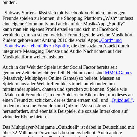
binden.
„Subway Surfers“ lässt sich mit Facebook verbinden, um gegen
Freunde spielen zu können, die Shopping-Plattform „Wish“ umfasst
eine eigene Community und auch auf der Musik-App „Spotify“
kann man ein eigenes Profil erstellen und sich mit Facebook
verbinden, um zu sehen, welcher Freund gerade welche Musik hört.
Zudem gehören seit Anfang 2016 die social Apps
„Cord“ und
„Soundwave“ ebenfalls zu Spotify
, die den sozialen Aspekt durch
integrierte Messaging-Dienste und Audio-Nachrichten auf der
Musikplattform weiter ausbauen.
Auch in der Welt der Spiele ist der Social Factor bereits seit
geraumer Zeit ein wichtiger Teil. Nicht umsonst sind
MMO-Games
(Massively Multiplayer Online Games) so beliebt. Massen an
Spielern aus aller Welt treffen hier virtuell aufeinander, um
miteinander spielen, chatten und sprechen zu können. Spiele wie
„Malen mit Freunden“, in dem Spieler ein Bild malen, um dieses an
einen Freund zu schicken, der es dann erraten soll, und
„Quizduell“,
in dem man seine Freunde zum Quiz mit Wissensfragen
herausfordert, sind ebenfalls Beispiele, die soziale Interaktion auf
virtueller Ebene bieten.
Das Multiplayer-Minigame „Quizduell“ ist dabei in Deutschland mit
über 32 Millionen Downloads besonders beliebt. Auch andere