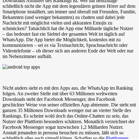
Downloads Anführer des Rankings ist. Wer hat heutzutage
schließlich nicht die App mit dem legendären grünen Hörer auf dem
Smartphone installiert, um immer und überall mit Freunden, Familie,
Bekannten (und weniger bekannten) zu chatten und dabei jede
Nachricht mit möglichst vielen und akkuraten Emojis zu
schmücken? Tatsächlich hat die App eine Milliarde tägliche Nutzer
– das bedeutet fast ein Siebtel der gesamten Welt ist täglich auf
WhatsApp. Die App bietet die Möglichkeit, kostenlos mit zu
kommunizieren – sei es via Textnachricht, Sprachnachricht oder
Videotelefonie – ob dieser sich am anderen Ende der Welt oder nur
im Nebenzimmer aufhält.
Nicht anders sieht es mit den Apps aus, die WhatsApp im Ranking
folgen. An zweiter Stelle mit über 63 Millionen weltweiten
Downloads steht der Facebook Messenger, den Facebook
geschickter Weise von seiner offiziellen App abtrennte. Die steht mit
ganzen 35 Millionen Downloads weniger nur an vierter Stelle des
Rankings. Es scheint wohl doch das Online-Chatten zu sein, das
Nutzer der Plattform besonders schätzen. Monatlich verzeichnet der
Facebook Messenger sogar inzwischen 1,2 Milliarden Nutzer.
Anstatt jemanden in persona besuchen zu müssen, läßt sich so
schließlich alles auch virtuell klären. Schaffen so die
Plattformen