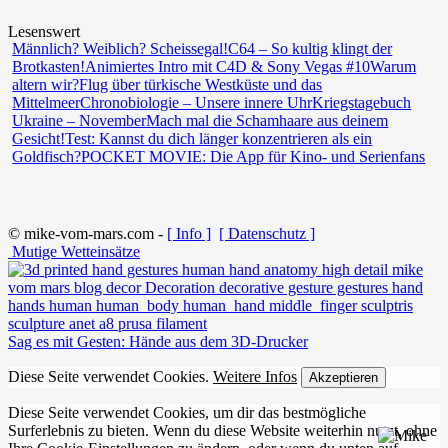
Lesenswert
Männlich? Weiblich? Scheissegal!
C64 – So kultig klingt der
Brotkasten!
Animiertes Intro mit C4D & Sony Vegas #10
Warum
altern wir?
Flug über türkische Westküste und das
Mittelmeer
Chronobiologie – Unsere innere Uhr
Kriegstagebuch
Ukraine – November
Mach mal die Schamhaare aus deinem
Gesicht!
Test: Kannst du dich länger konzentrieren als ein
Goldfisch?
POCKET MOVIE: Die App für Kino- und Serienfans
© mike-vom-mars.com -
[ Info ]
[ Datenschutz ]
Mutige Wetteinsätze
Sag es mit Gesten: Hände aus dem 3D-Drucker
Diese Seite verwendet Cookies.
Weitere Infos
Akzeptieren
Diese Seite verwendet Cookies, um dir das bestmögliche
Surferlebnis zu bieten. Wenn du diese Website weiterhin nutzt, ohne