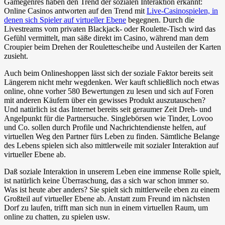
Gamegenres haben den Trend der sozialen Interaktion erkannt:
Online Casinos antworten auf den Trend mit
Live-Casinospielen, in
denen sich Spieler auf virtueller Ebene
begegnen. Durch die
Livestreams vom privaten Blackjack- oder Roulette-Tisch wird das
Gefühl vermittelt, man säße direkt im Casino, während man dem
Croupier beim Drehen der Roulettescheibe und Austeilen der Karten
zusieht.
Auch beim Onlineshoppen lässt sich der soziale Faktor bereits seit
Längerem nicht mehr wegdenken. Wer kauft schließlich noch etwas
online, ohne vorher 580 Bewertungen zu lesen und sich auf Foren
mit anderen Käufern über ein gewisses Produkt auszutauschen?
Und natürlich ist das Internet bereits seit geraumer Zeit Dreh- und
Angelpunkt für die Partnersuche. Singlebörsen wie Tinder, Lovoo
und Co. sollen durch Profile und Nachrichtendienste helfen, auf
virtuellen Weg den Partner fürs Leben zu finden. Sämtliche Belange
des Lebens spielen sich also mittlerweile mit sozialer Interaktion auf
virtueller Ebene ab.
Daß soziale Interaktion in unserem Leben eine immense Rolle spielt,
ist natürlich keine Überraschung, das a sich war schon immer so.
Was ist heute aber anders? Sie spielt sich mittlerweile eben zu einem
Großteil auf virtueller Ebene ab. Anstatt zum Freund im nächsten
Dorf zu laufen, trifft man sich nun in einem virtuellen Raum, um
online zu chatten, zu spielen usw.