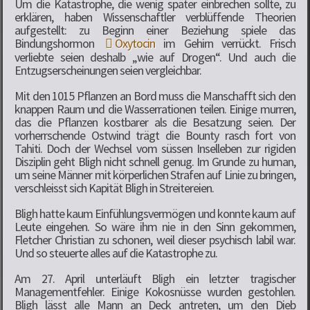
Um die Katastrophe, die wenig später einbrechen sollte, zu
erklären, haben Wissenschaftler verblüffende Theorien
aufgestellt: zu Beginn einer Beziehung spiele das
Bindungshormon
Oxytocin
im Gehirn verrückt. Frisch
verliebte seien deshalb „wie auf Drogen“. Und auch die
Entzugserscheinungen seien vergleichbar.
Mit den 1015 Pflanzen an Bord muss die Manschafft sich den
knappen Raum und die Wasserrationen teilen. Einige murren,
das die Pflanzen kostbarer als die Besatzung seien. Der
vorherrschende Ostwind trägt die Bounty rasch fort von
Tahiti. Doch der Wechsel vom süssen Inselleben zur rigiden
Disziplin geht Bligh nicht schnell genug. Im Grunde zu human,
um seine Männer mit körperlichen Strafen auf Linie zu bringen,
verschleisst sich Kapität Bligh in Streitereien.
Bligh hatte kaum Einfühlungsvermögen und konnte kaum auf
Leute eingehen. So wäre ihm nie in den Sinn gekommen,
Fletcher Christian zu schonen, weil dieser psychisch labil war.
Und so steuerte alles auf die Katastrophe zu.
Am 27. April unterläuft Bligh ein letzter tragischer
Managementfehler. Einige Kokosnüsse wurden gestohlen.
Bligh lässt alle Mann an Deck antreten, um den Dieb