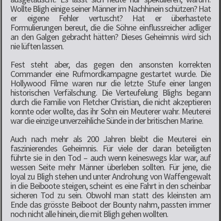
Wollte Bligh einige seiner Männer im Nachhinein schützen? Hat
er eigene Fehler vertuscht? Hat er überhastete
Formulierungen bereut, die die Söhne einflussreicher adliger
an den Galgen gebracht hätten? Dieses Geheimnis wird sich
nie lüften lassen.
Fest steht aber, das gegen den ansonsten korrekten
Commander eine Rufmordkampagne gestartet wurde. Die
Hollywood Filme waren nur die letzte Stufe einer langen
historischen Verfälschung. Die Verteufelung Blighs begann
durch die Familie von Fletcher Christian, die nicht akzeptieren
konnte oder wollte, das ihr Sohn ein Meuterer wahr. Meuterei
war die einzige unverzeihliche Sünde in der britischen Marine.
Auch nach mehr als 200 Jahren bleibt die Meuterei ein
faszinierendes Geheimnis. Für viele der daran beteiligten
führte sie in den Tod – auch wenn keineswegs klar war, auf
wessen Seite mehr Männer überleben sollten. Für jene, die
loyal zu Bligh stehen und unter Androhung von Waffengewalt
in die Beiboote steigen, scheint es eine Fahrt in den scheinbar
sicheren Tod zu sein. Obwohl man statt des kleinsten am
Ende das grösste Beiboot der Bounty nahm, passten immer
noch nicht alle hinein, die mit Bligh gehen wollten.