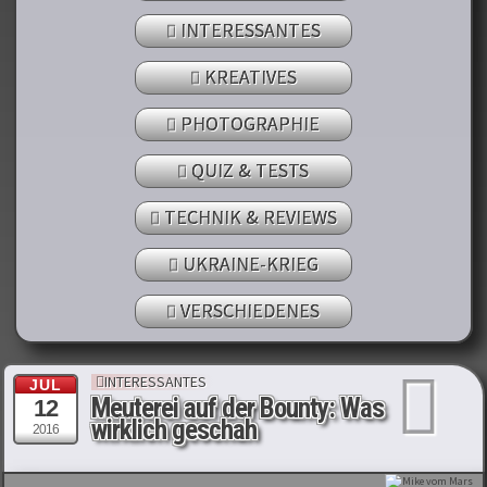
INTERESSANTES
KREATIVES
PHOTOGRAPHIE
QUIZ & TESTS
TECHNIK & REVIEWS
UKRAINE-KRIEG
VERSCHIEDENES
INTERESSANTES
JUL
Meuterei auf der Bounty: Was
12
wirklich geschah
2016