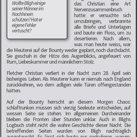
Wollte Bligh einige
das Christian eine Art
seiner Männer im
Nervenzusammenbruch
Nachhinein
hatte: er versuchte sich
schützen? Hat er
umzubringen, verbrannte
eigene Fehler
alle Briefe und Unterlagen
vertuscht?
und baute ein Floss, um zu
desertieren. Nach allem,
was man heute weiss, war
die Meuterei auf der Bounty weder geplant, noch durchdacht.
Sie geschah in der Hitze des Augenblicks, angefeuert von
Rum, Liebeskummer und männlichem Stolz.
Fletcher Christian verliert in der Nacht zum 28. April sein
bisheriges Leben. Als Meuterer kann er niemals nach England
zurückkehren, wo dem adligen viele Türen offengestanden
hätten.
Auf der Bounty herrscht an diesem Morgen Chaos:
schlaftrunken müssen sich vierzig Seeleute entscheiden, auf
wessen Seite sie stehen. Im allgemeinen Durcheinander
bleiben die Fronten über Stunden unklar. Auch in Blighs
Logbuch steht nicht die wahre Geschichte dieser Nacht. Die
betreffenden Seiten wurden von Bligh nachträglich
ausgetauscht. Es lässt sich heute nur spekulieren, warum.