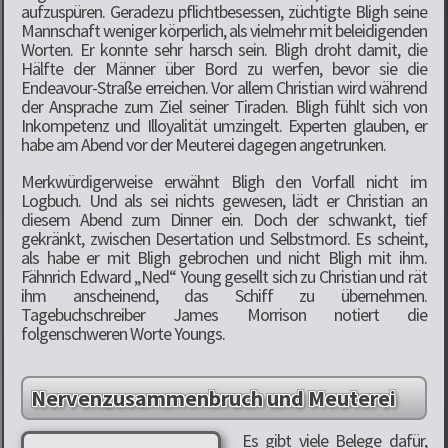
aufzuspüren. Geradezu pflichtbesessen, züchtigte Bligh seine
Mannschaft weniger körperlich, als vielmehr mit beleidigenden
Worten. Er konnte sehr harsch sein. Bligh droht damit, die
Hälfte der Männer über Bord zu werfen, bevor sie die
Endeavour-Straße erreichen. Vor allem Christian wird während
der Ansprache zum Ziel seiner Tiraden. Bligh fühlt sich von
Inkompetenz und Illoyalität umzingelt. Experten glauben, er
habe am Abend vor der Meuterei dagegen angetrunken.
Merkwürdigerweise erwähnt Bligh den Vorfall nicht im
Logbuch. Und als sei nichts gewesen, lädt er Christian an
diesem Abend zum Dinner ein. Doch der schwankt, tief
gekränkt, zwischen Desertation und Selbstmord. Es scheint,
als habe er mit Bligh gebrochen und nicht Bligh mit ihm.
Fähnrich Edward „Ned“ Young gesellt sich zu Christian und rät
ihm anscheinend, das Schiff zu übernehmen.
Tagebuchschreiber James Morrison notiert die
folgenschweren Worte Youngs.
Nervenzusammenbruch und Meuterei
Es gibt viele Belege dafür,