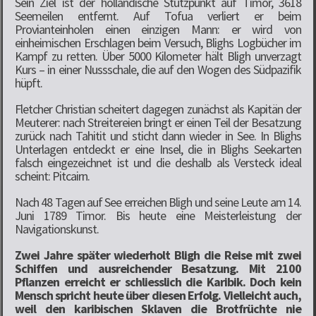
Sein Ziel ist der holländische Stützpunkt auf Timor, 3618
Seemeilen entfernt. Auf Tofua verliert er beim
Provianteinholen einen einzigen Mann: er wird von
einheimischen Erschlagen beim Versuch, Blighs Logbücher im
Kampf zu retten. Über 5000 Kilometer hält Bligh unverzagt
Kurs – in einer Nussschale, die auf den Wogen des Südpazifik
hüpft.
Fletcher Christian scheitert dagegen zunächst als Kapitän der
Meuterer: nach Streitereien bringt er einen Teil der Besatzung
zurück nach Tahitit und sticht dann wieder in See. In Blighs
Unterlagen entdeckt er eine Insel, die in Blighs Seekarten
falsch eingezeichnet ist und die deshalb als Versteck ideal
scheint: Pitcairn.
Nach 48 Tagen auf See erreichen Bligh und seine Leute am 14.
Juni 1789 Timor. Bis heute eine Meisterleistung der
Navigationskunst.
Zwei Jahre später wiederholt Bligh die Reise mit zwei
Schiffen und ausreichender Besatzung. Mit 2100
Pflanzen erreicht er schliesslich die Karibik. Doch kein
Mensch spricht heute über diesen Erfolg. Vielleicht auch,
weil den karibischen Sklaven die Brotfrüchte nie