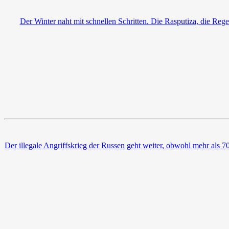
Der Winter naht mit schnellen Schritten. Die Rasputiza, die Reg
Der illegale Angriffskrieg der Russen geht weiter, obwohl mehr als 