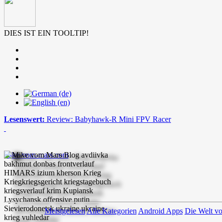
DIES IST EIN TOOLTIP!
Lesenswert:
Review: Babyhawk-R Mini FPV Racer
mike-vom-mars.com
Meistgelesen
Alle Kategorien
Android Apps
Die Welt v