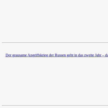
Der grausame Angriffskrieg der Russen geht in das zweite Jahr – d