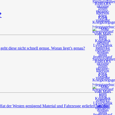
?
geht diese nicht schnell genug. Woran liegt’s genau?
Hat der Westen genügend Material und Fahrzeuge geliefert, um das