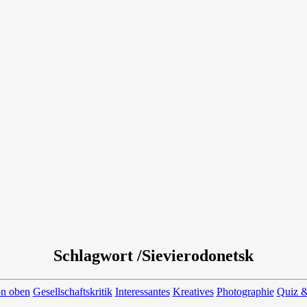
Schlagwort /Sievierodonetsk
on oben
Gesellschaftskritik
Interessantes
Kreatives
Photographie
Quiz &