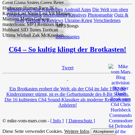
Meistgelesen
Alle Kategorien
Android Apps
Die Welt von oben
Gesellschaftskritik
Interessantes
Kreatives
Photographie
Quiz &
Tests
Technik & Reviews
Ukraine-Krieg
Verschiedenes
MP3 Songs
Interessantes
C64 – So kultig klingt der Brotkasten!
Tweet
Ein Brotkasten erobert die Welt: als der C64 im Jahr 1982 die
Kinderzimmer stürmt, ist es die Geburtsstunde des 8-Bit Sounds.
Die 16 kultigsten C64 Sound-Klassiker als moderne Remixes zum
Anhören!
© mike-vom-mars.com -
[ Info ]
[ Datenschutz ]
Diese Seite verwendet Cookies.
Weitere Infos
Akzeptieren