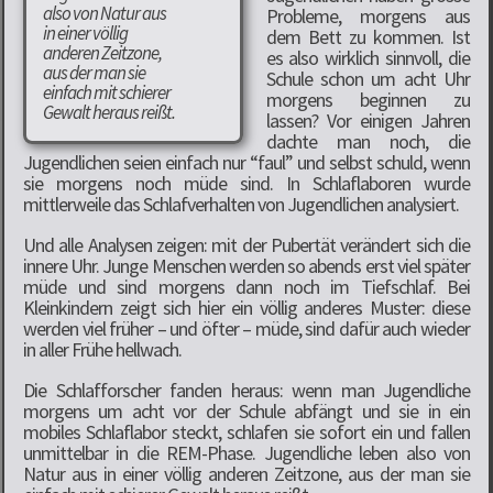
also von Natur aus
Probleme, morgens aus
in einer völlig
dem Bett zu kommen. Ist
anderen Zeitzone,
es also wirklich sinnvoll, die
aus der man sie
Schule schon um acht Uhr
einfach mit schierer
morgens beginnen zu
Gewalt heraus reißt.
lassen? Vor einigen Jahren
dachte man noch, die
Jugendlichen seien einfach nur “faul” und selbst schuld, wenn
sie morgens noch müde sind. In Schlaflaboren wurde
mittlerweile das Schlafverhalten von Jugendlichen analysiert.
Und alle Analysen zeigen: mit der Pubertät verändert sich die
innere Uhr. Junge Menschen werden so abends erst viel später
müde und sind morgens dann noch im Tiefschlaf. Bei
Kleinkindern zeigt sich hier ein völlig anderes Muster: diese
werden viel früher – und öfter – müde, sind dafür auch wieder
in aller Frühe hellwach.
Die Schlafforscher fanden heraus: wenn man Jugendliche
morgens um acht vor der Schule abfängt und sie in ein
mobiles Schlaflabor steckt, schlafen sie sofort ein und fallen
unmittelbar in die REM-Phase. Jugendliche leben also von
Natur aus in einer völlig anderen Zeitzone, aus der man sie