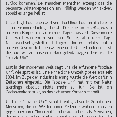
zurück kommen. Bei manchen Menschen erzeugt das die
bekannte Winterdepression. Im Frühling werden wir aktiver,
sobald es länger hell ist.
Unser tägliches Leben wird von drei Uhren bestimmt: die eine
ist unsere innere, biologische Uhr. Diese bestimmt
alles
, was in
unserem Körper im Laufe eines Tages passiert. Diese innere
Uhr wird wiederrum von der Sonne, also dem Tag-
Nachtwechsel gestellt und dirigiert. Und erst relativ spät in
unserer Geschichte haben wir eine dritte Uhr erfunden: das ist
die, die wir an unserem Handgelenk tragen. Das ist die
“soziale Uhr”.
Erst in der modernen Welt sagt uns die erfundene “soziale
Uhr”, wie spät es ist. Eine einheitliche Uhrzeit gibt es erst seit
1884. Im Zuge der Industrialisierung wurde die Welt dafür in
Zeitzonen eingeteilt. Die “soziale Uhr” hat mit der Natur
allerdings absolut nichts mehr zu tun. Sie ist ein
Gedankenkonstrukt, an das sich unser Körper nicht hält.
Und die “soziale Uhr” schafft völlig absurde Situationen:
Menschen, die im Westen einer Zeitzone wohnen, müssen
gegenüber ihrer “Innenzeit” frühe aufstehen, als Menschen,
die in der gleichen Zeitzone weiter östlich leben. Für die