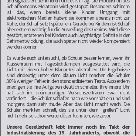
und signalisiert der inneren Uhr: es ist Tag. Die Produktion des
Schlafhormons Melatonin wird gestoppt. Besonders schlimm
ist das, wenn bereits kleine Kinder Umgang mit
elektronischen Medien haben: sie kommen abends nicht zur
Ruhe, der Schlaf setzt später ein. Gerade bei Kindern ist Schlaf
aber extrem wichtig für die Ausreifung des Gehirns. Wird diese
gestört, entstehen bei Kindern auch langfristige Defizite in der
Gehirnentwicklung, die auch später nicht wieder kompensiert
werden können.
Es wurde auch untersucht, ob Schüler besser lernen, wenn ihr
Klassenraum mit Tageslichtlampen ausgestattet wird, die
Licht mit einem hohen Blauanteil abstrahlen. Die Ergebnisse
sind eindeutig: unter dem blauen Licht machen die Schüler
30% weniger Fehler in den standardisierten Tests. Ausserdem
erledigen sie ihre Aufgaben deutlich schneller. Ihre innere Uhr
hat sich im dreimonatigen Versuchszeitraum zwar nicht
verändert – die Schüler schlafen nach wie vor spät ein und sind
morgens dann sehr müde. Aber das Licht macht wach. Die
Schüler merkten schnell, das sie unter dem “grellen” Licht
nicht mehr so schön weiterdösen konnten, wie zuvor.
Unsere Gesellschaft lebt immer noch im Takt der
Industrialisierung des 19. Jahrhunderts, obwohl die