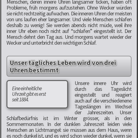
Menschen, deren innere Uhren langsamer ticken, haben oft
Probleme, früh morgens aufzustehen. Ohne Wecker würden
sie nicht rechtzeitig aufwachen. Die inneren Uhren der meisten
von uns laufen eher langsamer. Und viele Menschen schlafen
deshalb zu wenig! Sie werden abends nicht müde, weil ihre
inner Uhr eben noch nicht auf “schlafen” eingestellt ist. Der
Mensch dehnt den Tag aus. Und morgens wartet wieder der
Wecker und unterbricht den wichtigen Schlaf.
Unser tägliches Leben wird von drei
Uhren bestimmt
Unsere innere Uhr wird
Eine einheitliche
durch das Tageslicht
Uhrzeit gibt es erst
eingestellt und reagiert
seit 1884.
auch auf die verschiedenene
Tageslängen im Wechsel
der Jahreszeiten. Unser
Schlafbedürfnis ist im Winter grösser, als in den
Sommermonaten. In der dunklen Jahreszeit leiden viele
Menschen an Lichtmangel: sie müssen aus dem Haus, wenn
es noch dunkel ist, und es wird schon wieder dunkel, wenn sie