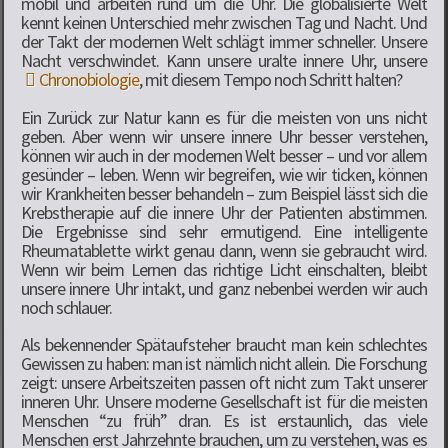
mobil und arbeiten rund um die Uhr. Die globalisierte Welt
kennt keinen Unterschied mehr zwischen Tag und Nacht. Und
der Takt der modernen Welt schlägt immer schneller. Unsere
Nacht verschwindet. Kann unsere uralte innere Uhr, unsere
Chronobiologie
, mit diesem Tempo noch Schritt halten?
Ein Zurück zur Natur kann es für die meisten von uns nicht
geben. Aber wenn wir unsere innere Uhr besser verstehen,
können wir auch in der modernen Welt besser – und vor allem
gesünder – leben. Wenn wir begreifen, wie wir ticken, können
wir Krankheiten besser behandeln – zum Beispiel lässt sich die
Krebstherapie auf die innere Uhr der Patienten abstimmen.
Die Ergebnisse sind sehr ermutigend. Eine intelligente
Rheumatablette wirkt genau dann, wenn sie gebraucht wird.
Wenn wir beim Lernen das richtige Licht einschalten, bleibt
unsere innere Uhr intakt, und ganz nebenbei werden wir auch
noch schlauer.
Als bekennender Spätaufsteher braucht man kein schlechtes
Gewissen zu haben: man ist nämlich nicht allein. Die Forschung
zeigt: unsere Arbeitszeiten passen oft nicht zum Takt unserer
inneren Uhr. Unsere moderne Gesellschaft ist für die meisten
Menschen “zu früh” dran. Es ist erstaunlich, das viele
Menschen erst Jahrzehnte brauchen, um zu verstehen, was es