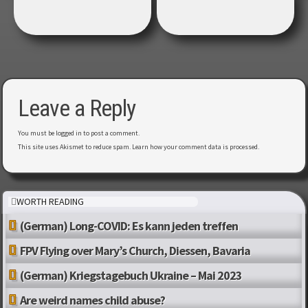
Leave a Reply
You must be
logged in
to post a comment.
This site uses Akismet to reduce spam.
Learn how your comment data is processed
.
WORTH READING
(German) Long-COVID: Es kann jeden treffen
FPV Flying over Mary’s Church, Diessen, Bavaria
(German) Kriegstagebuch Ukraine – Mai 2023
Are weird names child abuse?