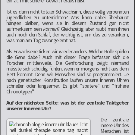
einfach mit schierer Gewalt heraus reißt.
Ist es dann nicht totaler Schwachsinn, diese völlig verpennten
jugendlichen zu unterrichten? Was kann dabei überhaupt
hängen bleiben, wenn sie in diesem Zustand gar nicht
aufmerksam sein
können
? Gleichzeitig aber raubt man ihnen
auch noch den Schlaf, der wichtig ist, um das zu verankern,
was man am Tag zuvor gelernt hat.
Als Erwachsene ticken wir wieder anders. Welche Rolle spielen
die Gene dabei? Auch mit dieser Frage befassen sich die
Forscher mittlerweile. Die Genforschung zeigt: niemand
müsste sich schuldig fühlen, wenn er morgens nicht aus dem
Bett kommt. Denn wir Menschen sind so programmiert. Je
nach genetischer Konstitution laufen unsere inneren Uhren
schneller oder langsamer. Es gibt “spätere” und “frühere
Chronotypen”.
Auf der nächsten Seite: was ist der zentrale Taktgeber
unserer inneren Uhr?
Die zentrale
innere Uhr des
Menschen ist