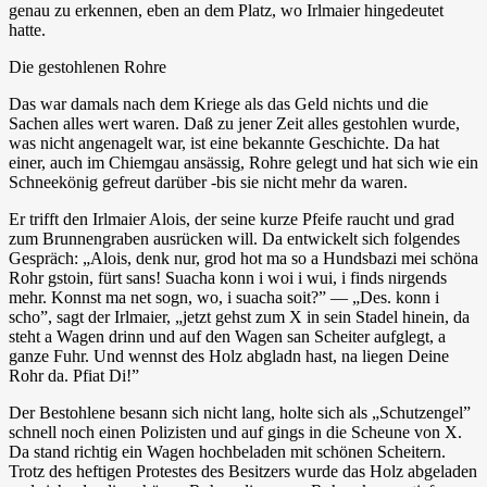
genau zu erkennen, eben an dem Platz, wo Irlmaier hingedeutet
hatte.
Die gestohlenen Rohre
Das war damals nach dem Kriege als das Geld nichts und die
Sachen alles wert waren. Daß zu jener Zeit alles gestohlen wurde,
was nicht angenagelt war, ist eine bekannte Geschichte. Da hat
einer, auch im Chiemgau ansässig, Rohre gelegt und hat sich wie ein
Schneekönig gefreut darüber -bis sie nicht mehr da waren.
Er trifft den Irlmaier Alois, der seine kurze Pfeife raucht und grad
zum Brunnengraben ausrücken will. Da entwickelt sich folgendes
Gespräch: „Alois, denk nur, grod hot ma so a Hundsbazi mei schöna
Rohr gstoin, fürt sans! Suacha konn i woi i wui, i finds nirgends
mehr. Konnst ma net sogn, wo, i suacha soit?” — „Des. konn i
scho”, sagt der Irlmaier, „jetzt gehst zum X in sein Stadel hinein, da
steht a Wagen drinn und auf den Wagen san Scheiter aufglegt, a
ganze Fuhr. Und wennst des Holz abgladn hast, na liegen Deine
Rohr da. Pfiat Di!”
Der Bestohlene besann sich nicht lang, holte sich als „Schutzengel”
schnell noch einen Polizisten und auf gings in die Scheune von X.
Da stand richtig ein Wagen hochbeladen mit schönen Scheitern.
Trotz des heftigen Protestes des Besitzers wurde das Holz abgeladen