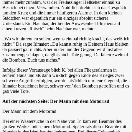
immer mehr zunahm, war der Freilassinger Hellseher einmal zu
Besuch bei einem Verwandten. Natürlich drehte sich das Gespräch
um den Krieg und die immer häufigeren Alarme. In dem kleinen
Städtchen war eigentlich nur ein einziger absolut sicherer
Unterstand. Ein Nachbar, der bei der Anwesenheit Irlmaiers auf
einen kurzen „Ratsch” beim Nachbar war, meinte:
„Wo wir hinrennen sollen, wenns einmal richtig kracht, das weiß ich
nicht.” Da sagte Irlmaier: „Du kannst ruhig in Deinem Haus bleiben,
da passiert gar nichts. Aber in der und der Gegend wird fast alles
zusammengeschlagen, da gibts auch Tote genug. Da fallen zweimal
die Bomben. Euch tuts nichts.”
Infolge dieser Voraussage blieb K. bei allen Fliegeralarmen in
seinem Haus und als dann wirklich gegen Ende des Krieges zwei
schwere Angriffe erfolgten, wurde tatsächlich nur jene Gegend, die
Irlmaier bezeichnet hatte, schwer von’ den Bomben getroffen und es
gab viele Tote.
Auf der nächsten Seite: Der Mann mit dem Motorrad
Der Mann mit dem Motorrad
Bei einer Wassersuche in der Nähe von Tr. kam ein Beamter des
großen Werkes mit seinem Motorrad. Später saß dieser Beamte mit
Irlmaier in der Werkkantine beisammen. Bei dieser Gelegenheit