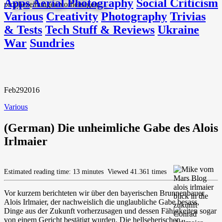
Apps
Aerial Photography
Social Criticism
Various
Creativity
Photography
Trivias
& Tests
Tech Stuff & Reviews
Ukraine
War
Sundries
Feb
29
2016
Various
(German) Die unheimliche Gabe des Alois
Irlmaier
Estimated reading time: 13 minutes
Viewed 41.361 times
Vor kurzem berichteten wir über den bayerischen Brunnenbauer
Alois Irlmaier, der nachweislich die unglaubliche Gabe besass,
Dinge aus der Zukunft vorherzusagen und dessen Fähigkeiten sogar
von einem Gericht bestätigt wurden. Die hellseherischen