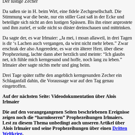
Der lustige Zecher
Da saßen sie in H. beim Wirt, eine fidele Zechgesellschaft. Die
Stimmung war die beste, nur ein stiller Gast saß in der Ecke und
beteiligte sich nicht an den lustigen Spässen. Bis ihn einer anprostete
und ihm zurief, er solle nicht so düster dreinschauen und mittrinken.
Da sagte der, es war Irlmaier: „Ja mei, i moan allaweil, in drei Tagen
is dir ‘s Lachen auch vergangen, da wirst nicht mehr leben.” Zwar
erschrak der also Angeredete, es war ein älterer Herr, über diese
Prophezeiung, lachte dann aber herzlich und meinte: “Ich glaubs
net, ich fühle mich kerngesund und hoffe, noch lang zu leben.”
Irlmaier aber sagte nichts mehr und ging heim.
Drei Tage später raffte den angeblich kerngesunden Zecher ein
Schlaganfall dahin, die Voraussage war auf den Tag genau
eingetroffen.
Auf der nächsten Seite: Videodokumentation über Alois
Irlmaier
Die auf den vorangegangenen Seiten beschriebenen Ereignisse
zeigen noch die “harmloseren” Prophezeihungen Irlmaiers.
Lest zu diesem Thema unbedingt auch unseren Artikel über
Alois Irlmaier und seine Prophezeihungen über einen
Dritten
Weltkrieg
.