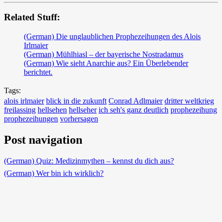
Related Stuff:
(German) Die unglaublichen Prophezeihungen des Alois
Irlmaier
(German) Mühlhiasl – der bayerische Nostradamus
(German) Wie sieht Anarchie aus? Ein Überlebender
berichtet.
Tags:
alois irlmaier
blick in die zukunft
Conrad Adlmaier
dritter weltkrieg
freilassing
hellsehen
hellseher
ich seh's ganz deutlich
prophezeihung
prophezeihungen
vorhersagen
Post navigation
(German) Quiz: Medizinmythen – kennst du dich aus?
(German) Wer bin ich wirklich?