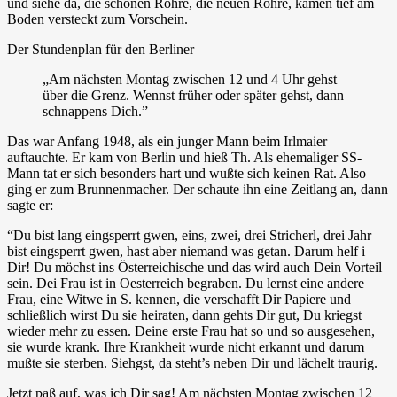
und siehe da, die schönen Rohre, die neuen Rohre, kamen tief am
Boden versteckt zum Vorschein.
Der Stundenplan für den Berliner
„Am nächsten Montag zwischen 12 und 4 Uhr gehst
über die Grenz. Wennst früher oder später gehst, dann
schnappens Dich.”
Das war Anfang 1948, als ein junger Mann beim Irlmaier
auftauchte. Er kam von Berlin und hieß Th. Als ehemaliger SS-
Mann tat er sich besonders hart und wußte sich keinen Rat. Also
ging er zum Brunnenmacher. Der schaute ihn eine Zeitlang an, dann
sagte er:
“Du bist lang eingsperrt gwen, eins, zwei, drei Stricherl, drei Jahr
bist eingsperrt gwen, hast aber niemand was getan. Darum helf i
Dir! Du möchst ins Österreichische und das wird auch Dein Vorteil
sein. Dei Frau ist in Oesterreich begraben. Du lernst eine andere
Frau, eine Witwe in S. kennen, die verschafft Dir Papiere und
schließlich wirst Du sie heiraten, dann gehts Dir gut, Du kriegst
wieder mehr zu essen. Deine erste Frau hat so und so ausgesehen,
sie wurde krank. Ihre Krankheit wurde nicht erkannt und darum
mußte sie sterben. Siehgst, da steht’s neben Dir und lächelt traurig.
Jetzt paß auf, was ich Dir sag! Am nächsten Montag zwischen 12