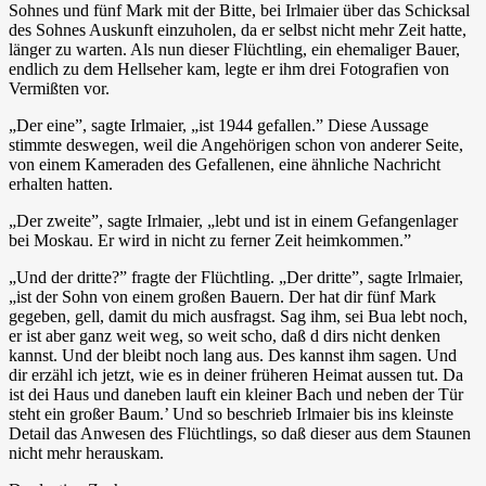
Sohnes und fünf Mark mit der Bitte, bei Irlmaier über das Schicksal
des Sohnes Auskunft einzuholen, da er selbst nicht mehr Zeit hatte,
länger zu warten. Als nun dieser Flüchtling, ein ehemaliger Bauer,
endlich zu dem Hellseher kam, legte er ihm drei Fotografien von
Vermißten vor.
„Der eine”, sagte Irlmaier, „ist 1944 gefallen.” Diese Aussage
stimmte deswegen, weil die Angehörigen schon von anderer Seite,
von einem Kameraden des Gefallenen, eine ähnliche Nachricht
erhalten hatten.
„Der zweite”, sagte Irlmaier, „lebt und ist in einem Gefangenlager
bei Moskau. Er wird in nicht zu ferner Zeit heimkommen.”
„Und der dritte?” fragte der Flüchtling. „Der dritte”, sagte Irlmaier,
„ist der Sohn von einem großen Bauern. Der hat dir fünf Mark
gegeben, gell, damit du mich ausfragst. Sag ihm, sei Bua lebt noch,
er ist aber ganz weit weg, so weit scho, daß d dirs nicht denken
kannst. Und der bleibt noch lang aus. Des kannst ihm sagen. Und
dir erzähl ich jetzt, wie es in deiner früheren Heimat aussen tut. Da
ist dei Haus und daneben lauft ein kleiner Bach und neben der Tür
steht ein großer Baum.’ Und so beschrieb Irlmaier bis ins kleinste
Detail das Anwesen des Flüchtlings, so daß dieser aus dem Staunen
nicht mehr herauskam.