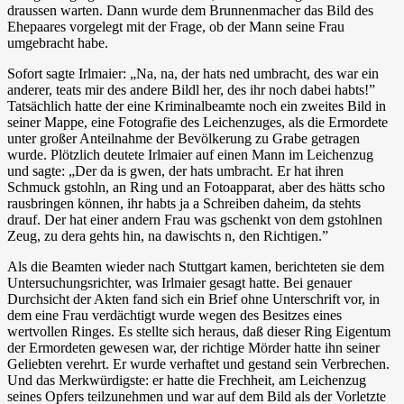
draussen warten. Dann wurde dem Brunnenmacher das Bild des
Ehepaares vorgelegt mit der Frage, ob der Mann seine Frau
umgebracht habe.
Sofort sagte Irlmaier: „Na, na, der hats ned umbracht, des war ein
anderer, teats mir des andere Bildl her, des ihr noch dabei habts!”
Tatsächlich hatte der eine Kriminalbeamte noch ein zweites Bild in
seiner Mappe, eine Fotografie des Leichenzuges, als die Ermordete
unter großer Anteilnahme der Bevölkerung zu Grabe getragen
wurde. Plötzlich deutete Irlmaier auf einen Mann im Leichenzug
und sagte: „Der da is gwen, der hats umbracht. Er hat ihren
Schmuck gstohln, an Ring und an Fotoapparat, aber des hätts scho
rausbringen können, ihr habts ja a Schreiben daheim, da stehts
drauf. Der hat einer andern Frau was gschenkt von dem gstohlnen
Zeug, zu dera gehts hin, na dawischts n, den Richtigen.”
Als die Beamten wieder nach Stuttgart kamen, berichteten sie dem
Untersuchungsrichter, was Irlmaier gesagt hatte. Bei genauer
Durchsicht der Akten fand sich ein Brief ohne Unterschrift vor, in
dem eine Frau verdächtigt wurde wegen des Besitzes eines
wertvollen Ringes. Es stellte sich heraus, daß dieser Ring Eigentum
der Ermordeten gewesen war, der richtige Mörder hatte ihn seiner
Geliebten verehrt. Er wurde verhaftet und gestand sein Verbrechen.
Und das Merkwürdigste: er hatte die Frechheit, am Leichenzug
seines Opfers teilzunehmen und war auf dem Bild als der Vorletzte