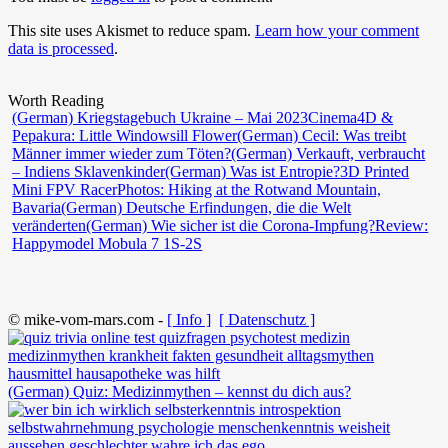
This site uses Akismet to reduce spam.
Learn how your comment
data is processed
.
Worth Reading
(German) Kriegstagebuch Ukraine – Mai 2023
Cinema4D &
Pepakura: Little Windowsill Flower
(German) Cecil: Was treibt
Männer immer wieder zum Töten?
(German) Verkauft, verbraucht
– Indiens Sklavenkinder
(German) Was ist Entropie?
3D Printed
Mini FPV Racer
Photos: Hiking at the Rotwand Mountain,
Bavaria
(German) Deutsche Erfindungen, die die Welt
veränderten
(German) Wie sicher ist die Corona-Impfung?
Review:
Happymodel Mobula 7 1S-2S
© mike-vom-mars.com -
[ Info ]
[ Datenschutz ]
(German) Quiz: Medizinmythen – kennst du dich aus?