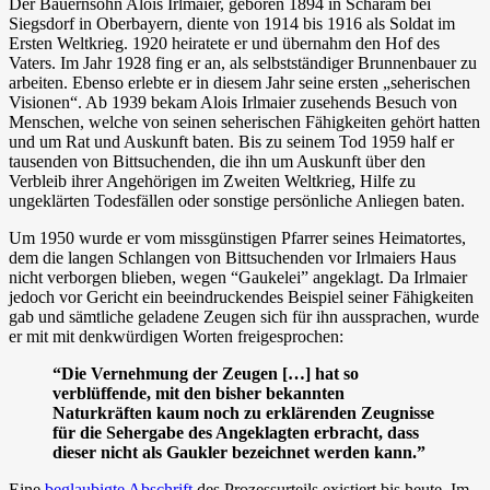
Der Bauernsohn Alois Irlmaier, geboren 1894 in Scharam bei
Siegsdorf in Oberbayern, diente von 1914 bis 1916 als Soldat im
Ersten Weltkrieg. 1920 heiratete er und übernahm den Hof des
Vaters. Im Jahr 1928 fing er an, als selbstständiger Brunnenbauer zu
arbeiten. Ebenso erlebte er in diesem Jahr seine ersten „seherischen
Visionen“. Ab 1939 bekam Alois Irlmaier zusehends Besuch von
Menschen, welche von seinen seherischen Fähigkeiten gehört hatten
und um Rat und Auskunft baten. Bis zu seinem Tod 1959 half er
tausenden von Bittsuchenden, die ihn um Auskunft über den
Verbleib ihrer Angehörigen im Zweiten Weltkrieg, Hilfe zu
ungeklärten Todesfällen oder sonstige persönliche Anliegen baten.
Um 1950 wurde er vom missgünstigen Pfarrer seines Heimatortes,
dem die langen Schlangen von Bittsuchenden vor Irlmaiers Haus
nicht verborgen blieben, wegen “Gaukelei” angeklagt. Da Irlmaier
jedoch vor Gericht ein beeindruckendes Beispiel seiner Fähigkeiten
gab und sämtliche geladene Zeugen sich für ihn aussprachen, wurde
er mit mit denkwürdigen Worten freigesprochen:
“Die Vernehmung der Zeugen […] hat so
verblüffende, mit den bisher bekannten
Naturkräften kaum noch zu erklärenden Zeugnisse
für die Sehergabe des Angeklagten erbracht, dass
dieser nicht als Gaukler bezeichnet werden kann.”
Eine
beglaubigte Abschrift
des Prozessurteils existiert bis heute. Im