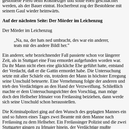
gestohlene Pferd beim Roßmetzger und sollte eben geschlachtet
werden, als der Bauer eintrat. Hocherfreut zog der Bestohlene mit
seinem Gaul wieder heimwärts.
Auf der nächsten Seite: Der Mörder im Leichenzug
Der Mörder im Leichenzug
„Na, na, der hats ned umbracht, des war ein anderer,
teats mir des andere Bildl her.”
Ein anderer, sehr bezeichnender Fall passierte schon vor längerer
Zeit, als in Stuttgart eine Frau ermordet aufgefunden worden war.
Da ihr Mann nicht eben eine glückliche Ehe geführt hatte, entstand
der Verdacht, daß er die Gattin ermordet habe. Die Untersuchung
setzte mit aller Schärfe ein, trotzdem der Mann in höchster Erregung
seine Unschuld beteuerte. Eine Vernehmung folgte der anderen und
trieb den Verdächtigen an den Hand der Verzweiflung. Schließlich
machte er dem Untersuchungsrichter den Vorschlag, man möge
doch den Hellseher Irlmaier von Freilassing beiziehen, dann werde
sich seine Unschuld schon herausstellen.
Die Kriminalpolizei ging auf den Wunsch des geplagten Mannes ein
und so fuhren eines Tages zwei Beamte mit dem Manne nach
Freilassing zu dem Hellseher. Ein Freilassinger Polizist und die zwei
Stuttgarter gingen zu Irlmaier hinein, der Verdächtige mußte