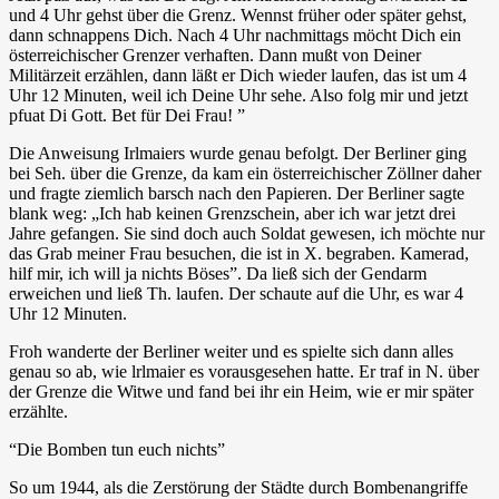
und 4 Uhr gehst über die Grenz. Wennst früher oder später gehst,
dann schnappens Dich. Nach 4 Uhr nachmittags möcht Dich ein
österreichischer Grenzer verhaften. Dann mußt von Deiner
Militärzeit erzählen, dann läßt er Dich wieder laufen, das ist um 4
Uhr 12 Minuten, weil ich Deine Uhr sehe. Also folg mir und jetzt
pfuat Di Gott. Bet für Dei Frau! ”
Die Anweisung Irlmaiers wurde genau befolgt. Der Berliner ging
bei Seh. über die Grenze, da kam ein österreichischer Zöllner daher
und fragte ziemlich barsch nach den Papieren. Der Berliner sagte
blank weg: „Ich hab keinen Grenzschein, aber ich war jetzt drei
Jahre gefangen. Sie sind doch auch Soldat gewesen, ich möchte nur
das Grab meiner Frau besuchen, die ist in X. begraben. Kamerad,
hilf mir, ich will ja nichts Böses”. Da ließ sich der Gendarm
erweichen und ließ Th. laufen. Der schaute auf die Uhr, es war 4
Uhr 12 Minuten.
Froh wanderte der Berliner weiter und es spielte sich dann alles
genau so ab, wie lrlmaier es vorausgesehen hatte. Er traf in N. über
der Grenze die Witwe und fand bei ihr ein Heim, wie er mir später
erzählte.
“Die Bomben tun euch nichts”
So um 1944, als die Zerstörung der Städte durch Bombenangriffe