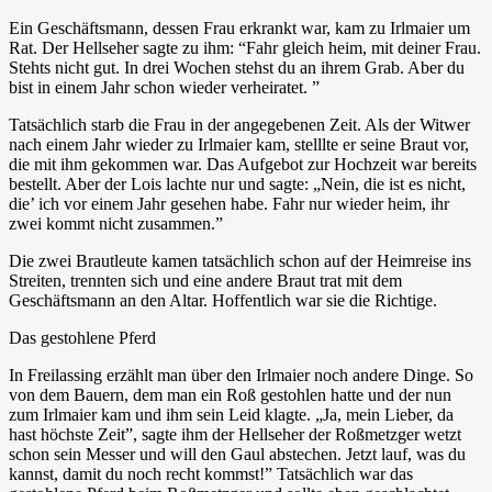
Ein Geschäftsmann, dessen Frau erkrankt war, kam zu Irlmaier um
Rat. Der Hellseher sagte zu ihm: “Fahr gleich heim, mit deiner Frau.
Stehts nicht gut. In drei Wochen stehst du an ihrem Grab. Aber du
bist in einem Jahr schon wieder verheiratet. ”
Tatsächlich starb die Frau in der angegebenen Zeit. Als der Witwer
nach einem Jahr wieder zu Irlmaier kam, stelllte er seine Braut vor,
die mit ihm gekommen war. Das Aufgebot zur Hochzeit war bereits
bestellt. Aber der Lois lachte nur und sagte: „Nein, die ist es nicht,
die’ ich vor einem Jahr gesehen habe. Fahr nur wieder heim, ihr
zwei kommt nicht zusammen.”
Die zwei Brautleute kamen tatsächlich schon auf der Heimreise ins
Streiten, trennten sich und eine andere Braut trat mit dem
Geschäftsmann an den Altar. Hoffentlich war sie die Richtige.
Das gestohlene Pferd
In Freilassing erzählt man über den Irlmaier noch andere Dinge. So
von dem Bauern, dem man ein Roß gestohlen hatte und der nun
zum Irlmaier kam und ihm sein Leid klagte. „Ja, mein Lieber, da
hast höchste Zeit”, sagte ihm der Hellseher der Roßmetzger wetzt
schon sein Messer und will den Gaul abstechen. Jetzt lauf, was du
kannst, damit du noch recht kommst!” Tatsächlich war das