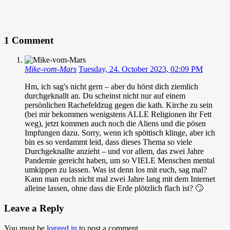
1 Comment
Mike-vom-Mars
Tuesday, 24. October 2023, 02:09 PM
Hm, ich sag's nicht gern – aber du hörst dich ziemlich
durchgeknallt an. Du scheinst nicht nur auf einem
persönlichen Rachefeldzug gegen die kath. Kirche zu sein
(bei mir bekommen wenigstens ALLE Religionen ihr Fett
weg), jetzt kommen auch noch die Aliens und die pösen
Impfungen dazu. Sorry, wenn ich spöttisch klinge, aber ich
bin es so verdammt leid, dass dieses Thema so viele
Durchgeknallte anzieht – und vor allem, das zwei Jahre
Pandemie gereicht haben, um so VIELE Menschen mental
umkippen zu lassen. Was ist denn los mit euch, sag mal?
Kann man euch nicht mal zwei Jahre lang mit dem Internet
alleine lassen, ohne dass die Erde plötzlich flach ist? 🙄
Leave a Reply
You must be
logged in
to post a comment.