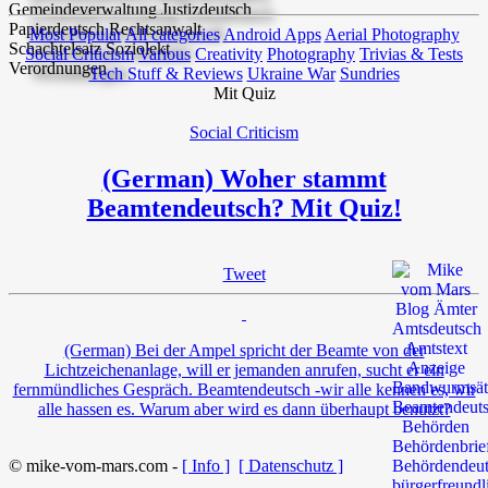
Most Popular
All categories
Android Apps
Aerial Photography
Social Criticism
Various
Creativity
Photography
Trivias & Tests
Tech Stuff & Reviews
Ukraine War
Sundries
Mit Quiz
Social Criticism
(German) Woher stammt
Beamtendeutsch? Mit Quiz!
Tweet
(German) Bei der Ampel spricht der Beamte von der
Lichtzeichenanlage, will er jemanden anrufen, sucht er ein
fernmündliches Gespräch. Beamtendeutsch -wir alle kennen es, wir
alle hassen es. Warum aber wird es dann überhaupt benutzt?
© mike-vom-mars.com -
[ Info ]
[ Datenschutz ]