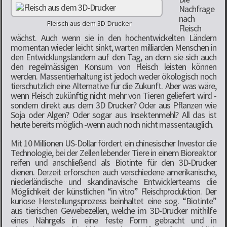
Nachfrage
nach
Fleisch aus dem 3D-Drucker
Fleisch
wächst. Auch wenn sie in den hochentwickelten Ländern
momentan wieder leicht sinkt, warten milliarden Menschen in
den Entwicklungsländern auf den Tag, an dem sie sich auch
den regelmässigen Konsum von Fleisch leisten können
werden. Massentierhaltung ist jedoch weder ökologisch noch
tierschutzlich eine Alternative für die Zukunft. Aber was wäre,
wenn Fleisch zukünftig nicht mehr von Tieren geliefert wird -
sondern direkt aus dem 3D Drucker? Oder aus Pflanzen wie
Soja oder Algen? Oder sogar aus Insektenmehl? All das ist
heute bereits möglich -wenn auch noch nicht massentauglich.
Mit 10 Millionen US-Dollar fördert ein chinesischer Investor die
Technologie, bei der Zellen lebender Tiere in einem Bioreaktor
reifen und anschließend als Biotinte für den 3D-Drucker
dienen. Derzeit erforschen auch verschiedene amerikanische,
niederländische und skandinavische Entwicklerteams die
Möglichkeit der künstlichen “in vitro” Fleischproduktion. Der
kuriose Herstellungsprozess beinhaltet eine sog. “Biotinte”
aus tierischen Gewebezellen, welche im 3D-Drucker mithilfe
eines Nährgels in eine feste Form gebracht und in