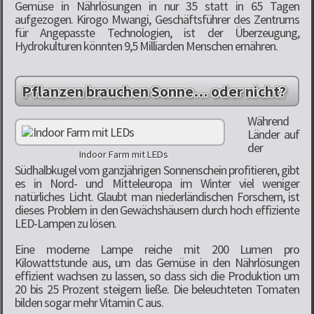
Gemüse in Nährlösungen in nur 35 statt in 65 Tagen
aufgezogen. Kirogo Mwangi, Geschäftsführer des Zentrums
für Angepasste Technologien, ist der Überzeugung,
Hydrokulturen könnten 9,5 Milliarden Menschen ernähren.
Pflanzen brauchen Sonne… oder nicht?
Während
Länder auf
der
Indoor Farm mit LEDs
Südhalbkugel vom ganzjährigen Sonnenschein profitieren, gibt
es in Nord- und Mitteleuropa im Winter viel weniger
natürliches Licht. Glaubt man niederländischen Forschern, ist
dieses Problem in den Gewächshäusern durch hoch effiziente
LED-Lampen zu lösen.
Eine moderne Lampe reiche mit 200 Lumen pro
Kilowattstunde aus, um das Gemüse in den Nährlösungen
effizient wachsen zu lassen, so dass sich die Produktion um
20 bis 25 Prozent steigern ließe. Die beleuchteten Tomaten
bilden sogar mehr Vitamin C aus.