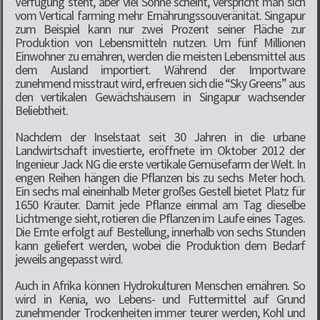
Verfügung steht, aber viel Sonne scheint, verspricht man sich
vom Vertical farming mehr Ernährungssouveränität. Singapur
zum Beispiel kann nur zwei Prozent seiner Fläche zur
Produktion von Lebensmitteln nutzen. Um fünf Millionen
Einwohner zu ernähren, werden die meisten Lebensmittel aus
dem Ausland importiert. Während der Importware
zunehmend misstraut wird, erfreuen sich die “Sky Greens” aus
den vertikalen Gewächshäusern in Singapur wachsender
Beliebtheit.
Nachdem der Inselstaat seit 30 Jahren in die urbane
Landwirtschaft investierte, eröffnete im Oktober 2012 der
Ingenieur Jack NG die erste vertikale Gemüsefarm der Welt. In
engen Reihen hängen die Pflanzen bis zu sechs Meter hoch.
Ein sechs mal eineinhalb Meter großes Gestell bietet Platz für
1650 Kräuter. Damit jede Pflanze einmal am Tag dieselbe
Lichtmenge sieht, rotieren die Pflanzen im Laufe eines Tages.
Die Ernte erfolgt auf Bestellung, innerhalb von sechs Stunden
kann geliefert werden, wobei die Produktion dem Bedarf
jeweils angepasst wird.
Auch in Afrika können Hydrokulturen Menschen ernähren. So
wird in Kenia, wo Lebens- und Futtermittel auf Grund
zunehmender Trockenheiten immer teurer werden, Kohl und