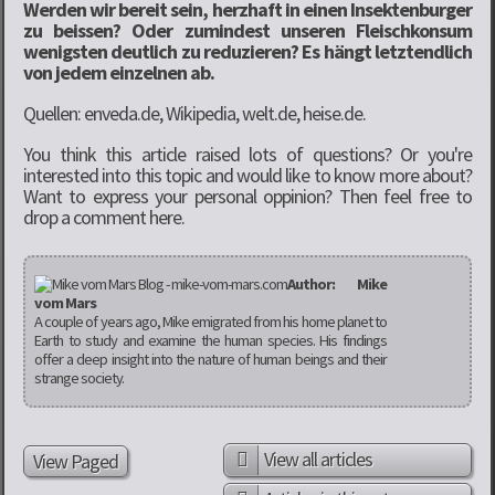
Werden wir bereit sein, herzhaft in einen Insektenburger
zu beissen? Oder zumindest unseren Fleischkonsum
wenigsten deutlich zu reduzieren? Es hängt letztendlich
von jedem einzelnen ab.
Quellen: enveda.de, Wikipedia, welt.de, heise.de.
You think this article raised lots of questions? Or you're
interested into this topic and would like to know more about?
Want to express your personal oppinion? Then feel free to
drop a comment here.
Author: Mike
vom Mars
A couple of years ago, Mike emigrated from his home planet to
Earth to study and examine the human species. His findings
offer a deep insight into the nature of human beings and their
strange society.
View all articles
View Paged