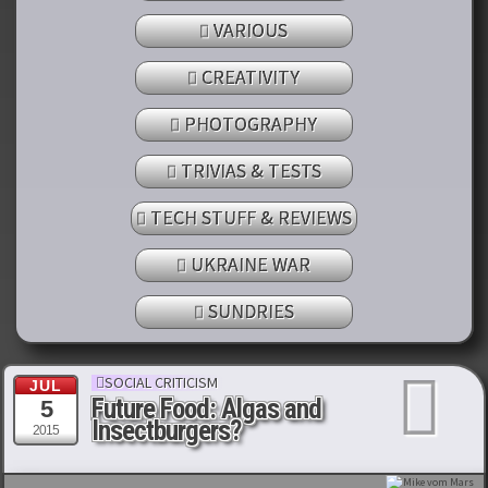
VARIOUS
CREATIVITY
PHOTOGRAPHY
TRIVIAS & TESTS
TECH STUFF & REVIEWS
UKRAINE WAR
SUNDRIES
SOCIAL CRITICISM
JUL
Future Food: Algas and
5
Insectburgers?
2015