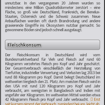
unnutzbar. In den vergangenen 20 Jahren wurden so
mindestens eine Million Quadratkilometer zerstört – eine
Fläche, so groß wie Deutschland, Frankreich, die Benelux-
Staaten, Österreich und die Schweiz zusammen. Neue
Anbauflächen werden oft durch Brandrodung und andere
gravierende Eingriffe ins Ökosystem nutzbar gemacht. So
gewonnene Böden sind jedoch schnell ausgelaugt.
Fleischkonsum
Der Fleischkonsum in Deutschland wird vom
Bundesmarktverband für Vieh und Fleisch auf rund 60
Kilogramm verzehrtes Fleisch pro Kopf und Jahr geschätzt.
Der Gesamtverbrauch einschließlich der Herstellung von
Tierfutter, industrieller Verwertung und Verlusten lag 2013 bei
rund 88 Kilogramm pro Kopf. Damit belegt Deutschland im
weltweiten Vergleich den 21. Platz. Am meisten Fleisch wird in
den USA mit rund 120 Kilogramm pro Kopf und Jahr
verbraucht, am wenigsten in Bangladesch und Indien mit
ungefähr vier Kilogramm. Im weltweiten Mittel werden etwa
42 Kilogramm Fleisch pro Kopf und Jahr verbraucht.
Erst
seit kurzem nimmt der Verbrauch, zumindest bei uns, leicht ab
.