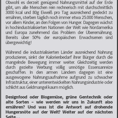
Obwohl es derzeit genügend Nahrungsmittel auf der Erde
gibt, um alle Menschen rein rechnerisch mit durchschnittlich
3000 kcal und 80g Eiweiß pro Tag ausreichend gedeckt zu
ernähren, sterben täglich noch immer etwa 25.000 Menschen,
vor allem Kinder, an den Folgen von Hunger. Dagegen wächst
in hochindustrialisierten Nationen der Welt wie Nordamerika
und Europa zunehmend das Problem der Überernährung.
Bereits über 50% der europäischen Erwachsenen sind
übergewichtig!
Während die industrialisierten Länder ausreichend Nahrung
produzieren, sinkt der Kalorienbedarf ihrer Bürger durch die
mangelnde Bewegung immer weiter. Gleichzeitig werden
durch gezielte Werbung völlig unnötige Essensanreize
geschaffen. In den armen Ländern dagegen ist eine
ausgewogene Nahrungsaufnahme aufgrund zu schwacher
Infrastruktur, einer unterentwickelten Nahrungsindustrie oder
schlicht aus Geldmangel kaum möglich.
Designfood oder Biogemüse, grüne Gentechnik oder
alte Sorten – wie werden wir uns in Zukunft also
ernähren? Und was ist die Antwort auf drohende
Hungersnöte auf der Welt? Weiter auf der nächsten
Seite…