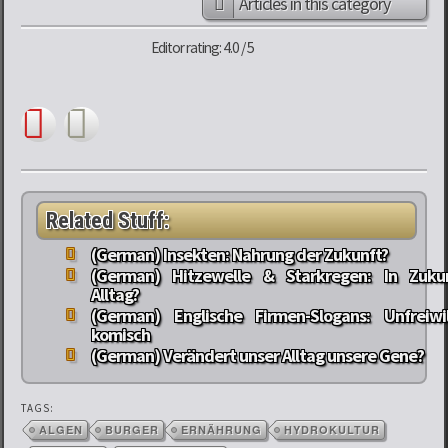
Articles in this category
Editor rating: 4.0 / 5
Related Stuff:
(German) Insekten: Nahrung der Zukunft?
(German) Hitzewelle & Starkregen: In Zuku
Alltag?
(German) Englische Firmen-Slogans: Unfreiwil
komisch
(German) Verändert unser Alltag unsere Gene?
TAGS:
ALGEN
BURGER
ERNÄHRUNG
HYDROKULTUR