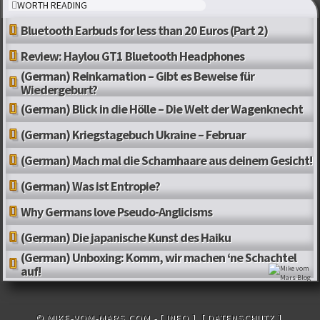
WORTH READING
Bluetooth Earbuds for less than 20 Euros (Part 2)
Review: Haylou GT1 Bluetooth Headphones
(German) Reinkarnation – Gibt es Beweise für
Wiedergeburt?
(German) Blick in die Hölle – Die Welt der Wagenknecht
(German) Kriegstagebuch Ukraine – Februar
(German) Mach mal die Schamhaare aus deinem Gesicht!
(German) Was ist Entropie?
Why Germans love Pseudo-Anglicisms
(German) Die japanische Kunst des Haiku
(German) Unboxing: Komm, wir machen ‘ne Schachtel
auf!
© MIKE-VOM-MARS.COM -
[ INFO ]
[ DATENSCHUTZ ]