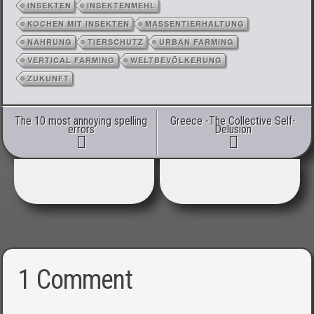
INSEKTEN
INSEKTENMEHL
KOCHEN MIT INSEKTEN
MASSENTIERHALTUNG
NAHRUNG
TIERSCHUTZ
URBAN FARMING
VERTICAL FARMING
WELTBEVÖLKERUNG
ZUKUNFT
Post navigation
The 10 most annoying spelling
Greece -The Collective Self-
errors
Delusion
1 Comment