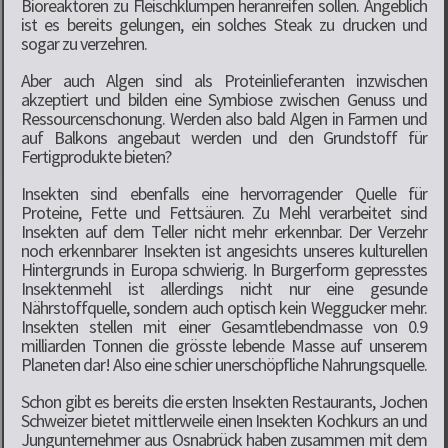
Bioreaktoren zu Fleischklumpen heranreifen sollen. Angeblich
ist es bereits gelungen, ein solches Steak zu drucken und
sogar zu verzehren.
Aber auch Algen sind als Proteinlieferanten inzwischen
akzeptiert und bilden eine Symbiose zwischen Genuss und
Ressourcenschonung. Werden also bald Algen in Farmen und
auf Balkons angebaut werden und den Grundstoff für
Fertigprodukte bieten?
Insekten sind ebenfalls eine hervorragender Quelle für
Proteine, Fette und Fettsäuren. Zu Mehl verarbeitet sind
Insekten auf dem Teller nicht mehr erkennbar. Der Verzehr
noch erkennbarer Insekten ist angesichts unseres kulturellen
Hintergrunds in Europa schwierig. In Burgerform gepresstes
Insektenmehl ist allerdings nicht nur eine gesunde
Nährstoffquelle, sondern auch optisch kein Weggucker mehr.
Insekten stellen mit einer Gesamtlebendmasse von 0.9
milliarden Tonnen die grösste lebende Masse auf unserem
Planeten dar! Also eine schier unerschöpfliche Nahrungsquelle.
Schon gibt es bereits die ersten
Insekten Restaurants
, Jochen
Schweizer bietet mittlerweile einen Insekten Kochkurs an und
Jungunternehmer aus Osnabrück haben zusammen mit dem