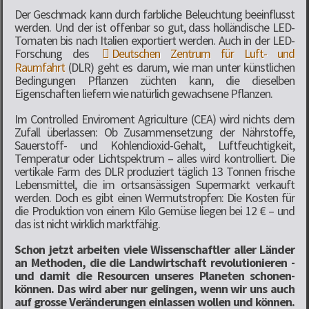
Der Geschmack kann durch farbliche Beleuchtung beeinflusst
werden. Und der ist offenbar so gut, dass holländische LED-
Tomaten bis nach Italien exportiert werden. Auch in der LED-
Forschung des
Deutschen Zentrum für Luft- und
Raumfahrt
(DLR) geht es darum, wie man unter künstlichen
Bedingungen Pflanzen züchten kann, die dieselben
Eigenschaften liefern wie natürlich gewachsene Pflanzen.
Im Controlled Enviroment Agriculture (CEA) wird nichts dem
Zufall überlassen: Ob Zusammensetzung der Nährstoffe,
Sauerstoff- und Kohlendioxid-Gehalt, Luftfeuchtigkeit,
Temperatur oder Lichtspektrum – alles wird kontrolliert. Die
vertikale Farm des DLR produziert täglich 13 Tonnen frische
Lebensmittel, die im ortsansässigen Supermarkt verkauft
werden. Doch es gibt einen Wermutstropfen: Die Kosten für
die Produktion von einem Kilo Gemüse liegen bei 12 € – und
das ist nicht wirklich marktfähig.
Schon jetzt arbeiten viele Wissenschaftler aller Länder
an Methoden, die die Landwirtschaft revolutionieren -
und damit die Resourcen unseres Planeten schonen-
können. Das wird aber nur gelingen, wenn wir uns auch
auf grosse Veränderungen einlassen wollen und können.