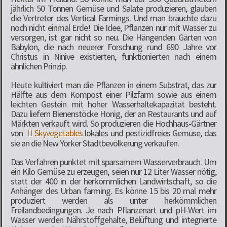
jährlich 50 Tonnen Gemüse und Salate produzieren, glauben
die Vertreter des Vertical Farmings. Und man bräuchte dazu
noch nicht einmal Erde! Die Idee, Pflanzen nur mit Wasser zu
versorgen, ist gar nicht so neu. Die Hängenden Gärten von
Babylon, die nach neuerer Forschung rund 690 Jahre vor
Christus in Ninive existierten, funktionierten nach einem
ähnlichen Prinzip.
Heute kultiviert man die Pflanzen in einem Substrat, das zur
Hälfte aus dem Kompost einer Pilzfarm sowie aus einem
leichten Gestein mit hoher Wasserhaltekapazität besteht.
Dazu liefern Bienenstöcke Honig, der an Restaurants und auf
Märkten verkauft wird. So produzieren die Hochhaus-Gärtner
von
Skyvegetables
lokales und pestizidfreies Gemüse, das
sie an die New Yorker Stadtbevölkerung verkaufen.
Das Verfahren punktet mit sparsamem Wasserverbrauch. Um
ein Kilo Gemüse zu erzeugen, seien nur 12 Liter Wasser nötig,
statt der 400 in der herkömmlichen Landwirtschaft, so die
Anhänger des Urban farming. Es könne 15 bis 20 mal mehr
produziert werden als unter herkömmlichen
Freilandbedingungen. Je nach Pflanzenart und pH-Wert im
Wasser werden Nährstoffgehalte, Belüftung und integrierte