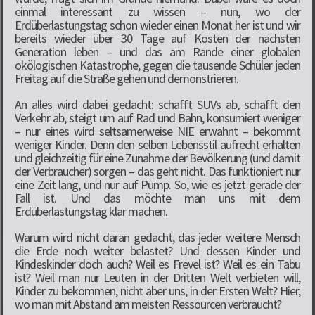
einmal interessant zu wissen – nun, wo der
Erdüberlastungstag schon wieder einen Monat her ist und wir
bereits wieder über 30 Tage auf Kosten der nächsten
Generation leben – und das am Rande einer globalen
okölogischen Katastrophe, gegen die tausende Schüler jeden
Freitag auf die Straße gehen und demonstrieren.
An alles wird dabei gedacht: schafft SUVs ab, schafft den
Verkehr ab, steigt um auf Rad und Bahn, konsumiert weniger
– nur eines wird seltsamerweise NIE erwähnt – bekommt
weniger Kinder. Denn den selben Lebensstil aufrecht erhalten
und gleichzeitig für eine Zunahme der Bevölkerung (und damit
der Verbraucher) sorgen – das geht nicht. Das funktioniert nur
eine Zeit lang, und nur auf Pump. So, wie es jetzt gerade der
Fall ist. Und das möchte man uns mit dem
Erdüberlastungstag klar machen.
Warum wird nicht daran gedacht, das jeder weitere Mensch
die Erde noch weiter belastet? Und dessen Kinder und
Kindeskinder doch auch? Weil es Frevel ist? Weil es ein Tabu
ist? Weil man nur Leuten in der Dritten Welt verbieten will,
Kinder zu bekommen, nicht aber uns, in der Ersten Welt? Hier,
wo man mit Abstand am meisten Ressourcen verbraucht?