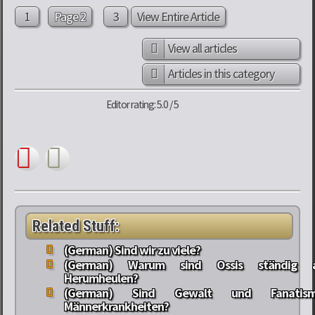
1
Page 2
3
View Entire Article
View all articles
Articles in this category
Editor rating: 5.0 / 5
Related Stuff:
(German) Sind wir zu viele?
(German) Warum sind Ossis ständig 
Herumheulen?
(German) Sind Gewalt und Fanatism
Männerkrankheiten?