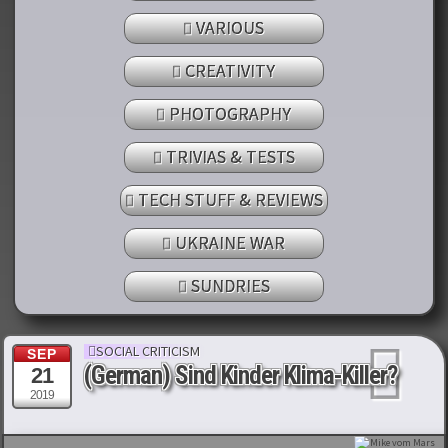
VARIOUS
CREATIVITY
PHOTOGRAPHY
TRIVIAS & TESTS
TECH STUFF & REVIEWS
UKRAINE WAR
SUNDRIES
SOCIAL CRITICISM
SEP
(German) Sind Kinder Klima-Killer?
21
2019