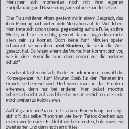
Menschen sich momentan noch mit ihrer eigenen
Fortpflanzung und Bevölkerungsanzahl auseinander setzen.
Eine Frau mittleren Alters gesteht mir in einem Gespräch, das
ihrer Meinung nach viel zu viele Menschen auf der Welt leben.
Man trete sich schon überall gegenseitig auf die Füße, so ihre
Worte, und sie sei richtig genervt davon, nirgendwo mehr
allein sein zu können. Doch keine fünf Minuten später
schwärmt sie von ihren
drei Kindern
, die sie in die Welt
gesetzt hat. Da fehlen einem die Worte. Man kommt sich vor,
wie in einer Komödie. Sind denn immer nur die anderen
schuld?
Es scheint fast zu einfach, Kinder zu bekommen – obwohl die
Konsequenzen für fünf Minuten Spaß für den Planeten im
Grunde verheerend sind. Und wenn manche das Problem
erkennen, dann nur bei anderen. Man selbst möchte
schliesslich nicht auf das biblische Recht verzichten, die Erde
(noch weiter) zu kolonisieren.
Auffällig auch bei Paaren mit starkem Kinderdrang: hier zeigt
sich oft das selbe Phänomen wie beim Tattoo-Stechen: aus
einem werden viele. Es bleibt nie beim ersten, bald muss ein
zweites her. Und dann noch ein drittes.