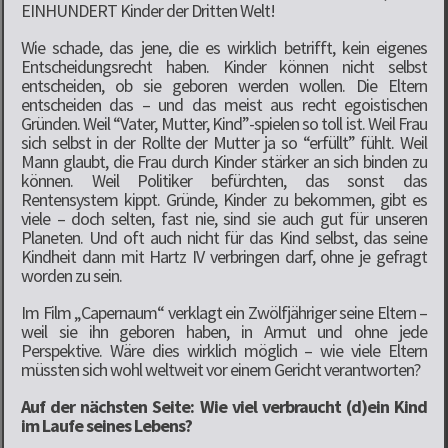
EINHUNDERT Kinder der Dritten Welt!
Wie schade, das jene, die es wirklich betrifft, kein eigenes
Entscheidungsrecht haben. Kinder können nicht selbst
entscheiden, ob sie geboren werden wollen. Die Eltern
entscheiden das – und das meist aus recht egoistischen
Gründen. Weil “Vater, Mutter, Kind”-spielen so toll ist. Weil Frau
sich selbst in der Rollte der Mutter ja so “erfüllt” fühlt. Weil
Mann glaubt, die Frau durch Kinder stärker an sich binden zu
können. Weil Politiker befürchten, das sonst das
Rentensystem kippt. Gründe, Kinder zu bekommen, gibt es
viele – doch selten, fast nie, sind sie auch gut für unseren
Planeten. Und oft auch nicht für das Kind selbst, das seine
Kindheit dann mit Hartz IV verbringen darf, ohne je gefragt
worden zu sein.
Im Film „Capernaum“ verklagt ein Zwölfjähriger seine Eltern –
weil sie ihn geboren haben, in Armut und ohne jede
Perspektive. Wäre dies wirklich möglich – wie viele Eltern
müssten sich wohl weltweit vor einem Gericht verantworten?
Auf der nächsten Seite: Wie viel verbraucht (d)ein Kind
im Laufe seines Lebens?