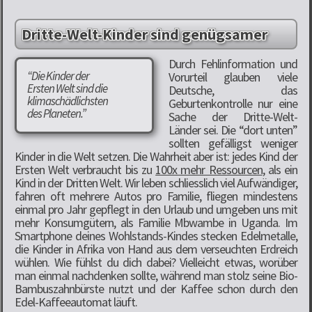
Dritte-Welt-Kinder sind genügsamer
Durch Fehlinformation und
“Die Kinder der
Vorurteil glauben viele
Ersten Welt sind die
Deutsche, das
klimaschädlichsten
Geburtenkontrolle nur eine
des Planeten.”
Sache der Dritte-Welt-
Länder sei. Die “dort unten”
sollten gefälligst weniger
Kinder in die Welt setzen. Die Wahrheit aber ist: jedes Kind der
Ersten Welt verbraucht bis zu
100x mehr Ressourcen
, als ein
Kind in der Dritten Welt. Wir leben schliesslich viel Aufwändiger,
fahren oft mehrere Autos pro Familie, fliegen mindestens
einmal pro Jahr gepflegt in den Urlaub und umgeben uns mit
mehr Konsumgütern, als Familie Mbwambe in Uganda. Im
Smartphone deines Wohlstands-Kindes stecken Edelmetalle,
die Kinder in Afrika von Hand aus dem verseuchten Erdreich
wühlen. Wie fühlst du dich dabei? Vielleicht etwas, worüber
man einmal nachdenken sollte, während man stolz seine Bio-
Bambuszahnbürste nutzt und der Kaffee schon durch den
Edel-Kaffeeautomat läuft.