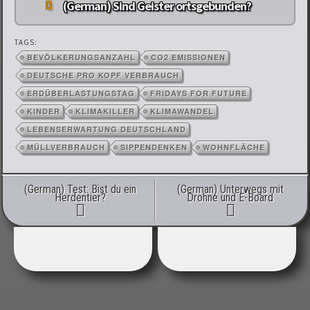
(German) Sind Geister ortsgebunden?
TAGS:
BEVÖLKERUNGSANZAHL
CO2 EMISSIONEN
DEUTSCHE PRO KOPF VERBRAUCH
ERDÜBERLASTUNGSTAG
FRIDAYS FOR FUTURE
KINDER
KLIMAKILLER
KLIMAWANDEL
LEBENSERWARTUNG DEUTSCHLAND
MÜLLVERBRAUCH
SIPPENDENKEN
WOHNFLÄCHE
Post navigation
(German) Test: Bist du ein
(German) Unterwegs mit
Herdentier?
Drohne und E-Board