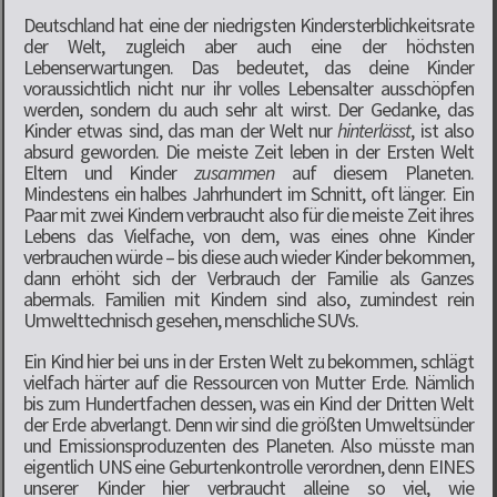
Deutschland hat eine der niedrigsten Kindersterblichkeitsrate
der Welt, zugleich aber auch eine der höchsten
Lebenserwartungen. Das bedeutet, das deine Kinder
voraussichtlich nicht nur ihr volles Lebensalter ausschöpfen
werden, sondern du auch sehr alt wirst. Der Gedanke, das
Kinder etwas sind, das man der Welt nur
hinterlässt
, ist also
absurd geworden. Die meiste Zeit leben in der Ersten Welt
Eltern und Kinder
zusammen
auf diesem Planeten.
Mindestens ein halbes Jahrhundert im Schnitt, oft länger. Ein
Paar mit zwei Kindern verbraucht also für die meiste Zeit ihres
Lebens das Vielfache, von dem, was eines ohne Kinder
verbrauchen würde – bis diese auch wieder Kinder bekommen,
dann erhöht sich der Verbrauch der Familie als Ganzes
abermals. Familien mit Kindern sind also, zumindest rein
Umwelttechnisch gesehen, menschliche SUVs.
Ein Kind hier bei uns in der Ersten Welt zu bekommen, schlägt
vielfach härter auf die Ressourcen von Mutter Erde. Nämlich
bis zum Hundertfachen dessen, was ein Kind der Dritten Welt
der Erde abverlangt. Denn wir sind die größten Umweltsünder
und Emissionsproduzenten des Planeten. Also müsste man
eigentlich UNS eine Geburtenkontrolle verordnen, denn EINES
unserer Kinder hier verbraucht alleine so viel, wie