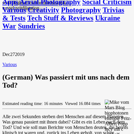
Apps
Aerial Photography
Social Criticism
Various
Creativity
Photography
Trivias
& Tests
Tech Stuff & Reviews
Ukraine
War
Sundries
Dec
27
2019
Various
(German) Was passiert mit uns nach dem
Tod?
Estimated reading time: 16 minutes
Viewed 16.084 times
Alle zwei Sekunden sterben drei Menschen auf diesem Planeten.
Was genau passiert mit ihnen dabei? Gibt es ein Leben nach dem
Tod? Und wie soll man Berichte von Menschen deuten, die bereits
klinisch tot waren und, zurück ins Leben geholt, von schier