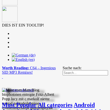
DIES IST EIN TOOLTIP!
Worth Reading:
C64 – Ingenious
Suche nach:
SID MP3 Remixes!
mike-vom-mars.com
Most Popular
All categories
Android