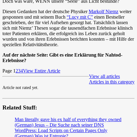
Doch was wäre, WENN unsere “Seele” aus Licht bestünde?
Diesen Gedanken hat der deutsche Physiker
Markolf Niemz
weiter
gesponnen und mit seinem Buch
“Lucy mit C”
einen Bestseller
geschrieben, der für viel Aufsehen gesorgt hat. Tatsächlich lassen
sich mit Niemz’ Thesen sogar die tausendfachen Erlebnisse klinisch
toter Patienten erklären, die erfolgreich ins Leben zurück geholt
wurden und von ihren Erlebnissen berichten konnten – mit Hilfe der
speziellen Relativitätstheorie.
Auf der nächste Seite: Gibt es eine Erklärung für Nahtod-
Erlebnisse?
Page 1
2
3
4
View Entire Article
View all articles
Articles in this category
Article not rated yet.
Related Stuff:
Man literally gave his ex half of everything they owned
(German) Jesus – Die Suche nach seiner DNS
WordPress: Load Scripts on Certain Pages Only
(German) Was ist Entropie?