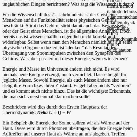
unglaublichen Dingen berichteten? Was sagt die Wissenschaft dazu?
Für die Wissenschaft des 21. Jahrhunderts ist der Geist eines
Menschen auf die Funktionalität seines physischen Gehirns
beschränkt. Stirbt das Gehirn, stirbt damit auch das Bewusstsein
oder der Geist eines Menschen, ist die allgemeine Annahme. Doch
bereits das ist wissenschaftlich eigentlich nicht korrekt und
widerlegbar. Selbst wenn man den Menschen nämlich nur auf seine
physischen Organe reduziert, ist “denken” das Resultat der
Übertragung von Stromimpulsen zwischen den Synapsen des
Gehirns. Was aber passiert mit dieser Energie, wenn wir sterben?
Energie und Masse im Universum ändern sich nicht. Es wird
niemals neue Energie erzeugt, noch vernichtet. Das selbe gilt für
jegliche Masse. Sowohl Energie, als auch Masse ändern also nur
stetig ihre Form bzw. ihren Zustand. Es geht aber nichts “verloren”
und es kommt auch nichts hinzu. Das ist die wichtigste Erkenntnis,
die man sich zuerst einmal klar machen sollte.
Beschrieben wird dies durch den Ersten Hauptsatz der
Thermodynamik:
Delta U = Q – W
Ein Beispiel: die Energie der Sonne spüren wir als Wärme auf der
Haut. Diese wird durch Photonen übertragen, die ihre Energie beim
Auftreffen auf unserer Haut als Wärme an uns abgeben. Treffen