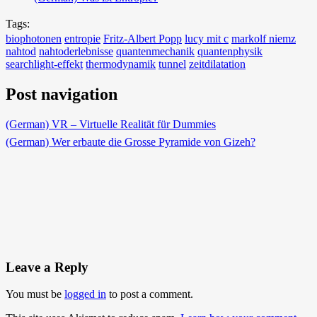
Tags:
biophotonen
entropie
Fritz-Albert Popp
lucy mit c
markolf niemz
nahtod
nahtoderlebnisse
quantenmechanik
quantenphysik
searchlight-effekt
thermodynamik
tunnel
zeitdilatation
Post navigation
(German) VR – Virtuelle Realität für Dummies
(German) Wer erbaute die Grosse Pyramide von Gizeh?
Leave a Reply
You must be
logged in
to post a comment.