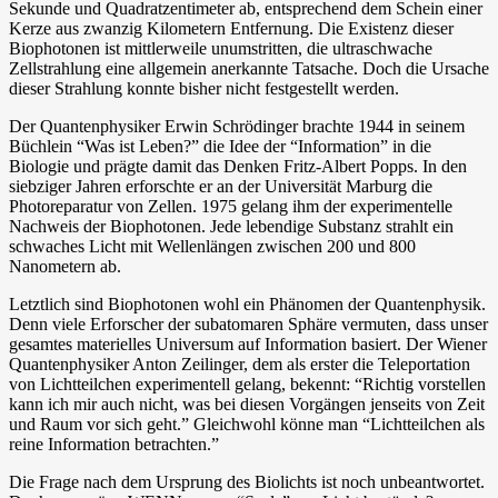
Sekunde und Quadratzentimeter ab, entsprechend dem Schein einer
Kerze aus zwanzig Kilometern Entfernung. Die Existenz dieser
Biophotonen ist mittlerweile unumstritten, die ultraschwache
Zellstrahlung eine allgemein anerkannte Tatsache. Doch die Ursache
dieser Strahlung konnte bisher nicht festgestellt werden.
Der Quantenphysiker Erwin Schrödinger brachte 1944 in seinem
Büchlein “Was ist Leben?” die Idee der “Information” in die
Biologie und prägte damit das Denken Fritz-Albert Popps. In den
siebziger Jahren erforschte er an der Universität Marburg die
Photoreparatur von Zellen. 1975 gelang ihm der experimentelle
Nachweis der Biophotonen. Jede lebendige Substanz strahlt ein
schwaches Licht mit Wellenlängen zwischen 200 und 800
Nanometern ab.
Letztlich sind Biophotonen wohl ein Phänomen der Quantenphysik.
Denn viele Erforscher der subatomaren Sphäre vermuten, dass unser
gesamtes materielles Universum auf Information basiert. Der Wiener
Quantenphysiker Anton Zeilinger, dem als erster die Teleportation
von Lichtteilchen experimentell gelang, bekennt: “Richtig vorstellen
kann ich mir auch nicht, was bei diesen Vorgängen jenseits von Zeit
und Raum vor sich geht.” Gleichwohl könne man “Lichtteilchen als
reine Information betrachten.”
Die Frage nach dem Ursprung des Biolichts ist noch unbeantwortet.