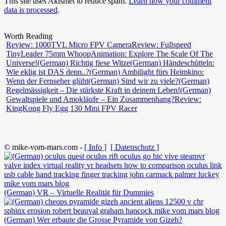
This site uses Akismet to reduce spam.
Learn how your comment
data is processed
.
Worth Reading
Review: 1000TVL Micro FPV Camera
Review: Fullspeed
TinyLeader 75mm Whoop
Animation: Explore The Scale Of The
Universe!
(German) Richtig fiese Witze
(German) Händeschütteln:
Wie eklig ist DAS denn..?
(German) Ambilight fürs Heimkino:
Wenn der Fernseher glüht
(German) Sind wir zu viele?
(German)
Regelmässigkeit – Die stärkste Kraft in deinem Leben!
(German)
Gewaltspiele und Amokläufe – Ein Zusammenhang?
Review:
KingKong Fly Egg 130 Mini FPV Racer
© mike-vom-mars.com -
[ Info ]
[ Datenschutz ]
(German) VR – Virtuelle Realität für Dummies
(German) Wer erbaute die Grosse Pyramide von Gizeh?