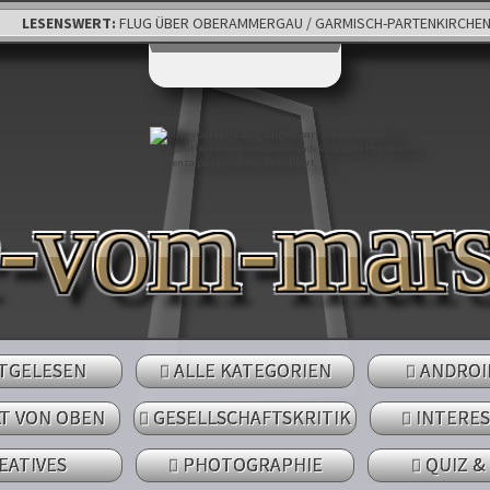
LESENSWERT:
FLUG ÜBER OBERAMMERGAU / GARMISCH-PARTENKIRCHE
e-vom-mar
TGELESEN
ALLE KATEGORIEN
ANDROI
LT VON OBEN
GESELLSCHAFTSKRITIK
INTERE
EATIVES
PHOTOGRAPHIE
QUIZ &