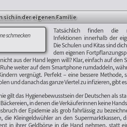
 sich in der eigenen Familie
Tatsächlich finden die 
ine schmecken
Infektionen innerhalb der eig
Die Schulen und Kitas sind dich
dem eigenen Fortpflanzungs
nicht aus der Hand legen will? Klar, einfach auf den S
Ruhe weiter auf dem Smartphone rumdaddeln, währe
ndern vergnügt. Perfekt – eine bessere Methode, si
len und danach das ganze Viertel zu infizieren, gibt es 
 gilt das Hygienebewusstsein der Deutschen als sta
 Bäckereien, in denen die Verkäuferinnen keine Hand
usbruch der Epidemie als grob fahrlässig zu bezeich
e, die Kleingeldwühler an den Supermarktkassen, d
ent in ihrer Geldbörse in die Hand nehmen, statt ei