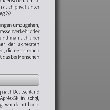
er Menschen, da ich
h auch privat unter
weg 😮
t Dingen umzugehen,
Strassenverkehr oder
 und man sich über
er der sichersten
, die erst sterben
t das bei Menschen
eg nach Deutschland
près-Ski in Ischgl,
hgl war derart hoch,