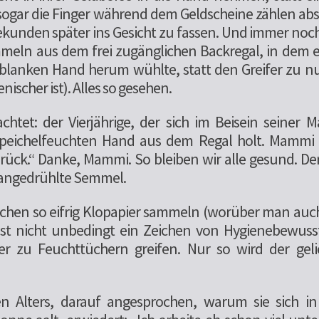
 sogar die Finger während dem Geldscheine zählen ab
kunden später ins Gesicht zu fassen. Und immer no
meln aus dem frei zugänglichen Backregal, in dem e
 blanken Hand herum wühlte, statt den Greifer zu n
enischer ist). Alles so gesehen.
htet: der Vierjährige, der sich im Beisein seiner 
peichelfeuchten Hand aus dem Regal holt. Mammi s
ück.“ Danke, Mammi. So bleiben wir alle gesund. Der
 angedrühlte Semmel.
schen so eifrig Klopapier sammeln (worüber man auc
 ist nicht unbedingt ein Zeichen von Hygienebewus
r zu Feuchttüchern greifen. Nur so wird der geli
en Alters, darauf angesprochen, warum sie sich i