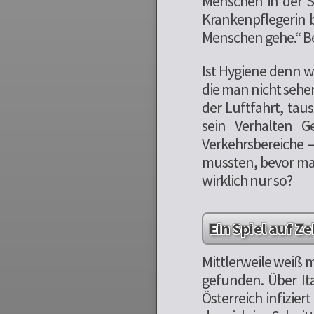
Menschen in der So
Krankenpflegerin b
Menschen gehe.“ Be
Ist Hygiene denn w
die man nicht sehen
der Luftfahrt, ta
sein Verhalten G
Verkehrsbereiche 
mussten, bevor ma
wirklich nur so?
Ein Spiel auf Ze
Mittlerweile weiß 
gefunden. Über Ita
Österreich infizier