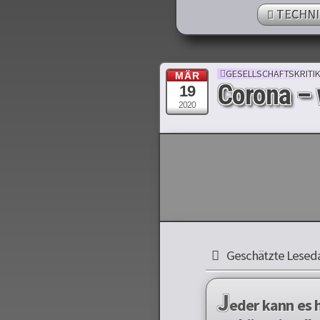
TECHNI
GESELLSCHAFTSKRITI
MÄR
Corona –
19
2020
Geschätzte Leseda
J
eder kann es