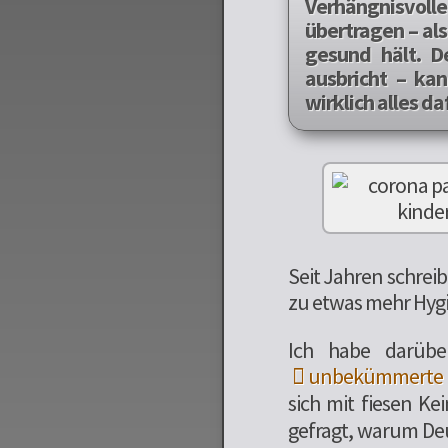
Verhängnisvol
übertragen – als
gesund hält. De
ausbricht – ka
wirklich alles da
Seit Jahren schrei
zu etwas mehr Hyg
Ich habe darübe
unbekümmerte S
sich mit fiesen Ke
gefragt, warum De