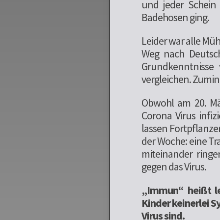
und jeder Schein
Badehosen ging.
Leider war alle Müh
Weg nach Deutsch
Grundkenntnisse 
vergleichen. Zumind
Obwohl am 20. Mä
Corona Virus infiz
lassen Fortpflanze
der Woche: eine Tr
miteinander ringe
gegen das Virus.
„Immun“ heißt lei
Kinder keinerlei 
Virus sind.