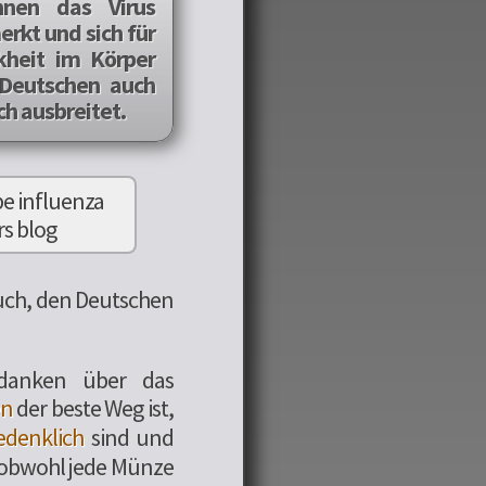
nnen das Virus
erkt und sich für
nkheit im Körper
 Deutschen auch
ch ausbreitet.
such, den Deutschen
edanken über das
en
der beste Weg ist,
edenklich
sind und
 obwohl jede Münze