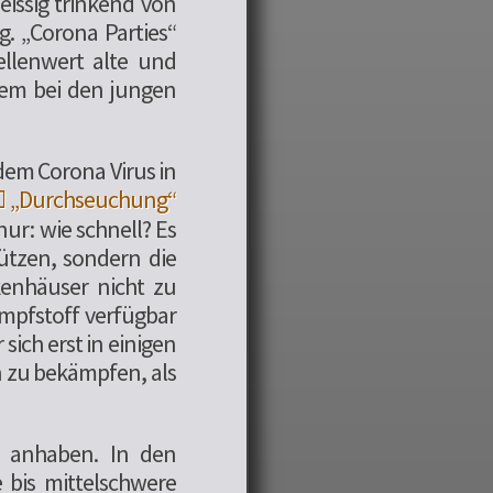
leissig trinkend von
. „Corona Parties“
ellenwert alte und
lem bei den jungen
dem Corona Virus in
„Durchseuchung“
nur: wie schnell? Es
hützen, sondern die
kenhäuser nicht zu
Impfstoff verfügbar
sich erst in einigen
n zu bekämpfen, als
l anhaben. In den
e bis mittelschwere