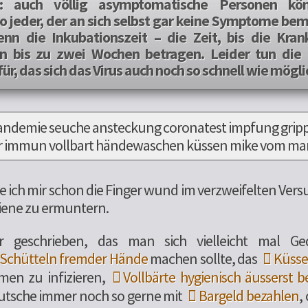
le: auch völlig asymptomatische Personen kö
o jeder, der an sich selbst gar keine Symptome bem
nn die Inkubationszeit – die Zeit, bis die Kra
nn bis zu zwei Wochen betragen. Leider tun die
für, das sich das Virus auch noch so schnell wie mögli
be ich mir schon die Finger wund im verzweifelten Ver
iene zu ermuntern.
r geschrieben, das man sich vielleicht mal G
chütteln fremder Hände
machen sollte, das
Küss
imen zu infizieren,
Vollbärte hygienisch äusserst b
utsche immer noch so gerne mit
Bargeld bezahlen
,