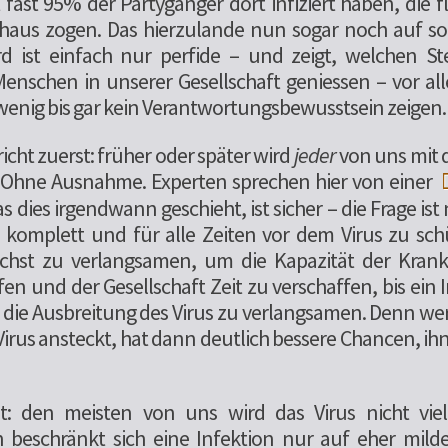
 fast 95% der Partygänger dort infiziert haben, die f
shaus zogen. Das hierzulande nun sogar noch auf sog
ird ist einfach nur perfide – und zeigt, welchen St
schen in unserer Gesellschaft geniessen – vor al
 wenig bis gar kein Verantwortungsbewusstsein zeigen.
icht zuerst: früher oder später wird
jeder
von uns mit 
Ohne Ausnahme. Experten sprechen hier von einer
s dies irgendwann geschieht, ist sicher – die Frage ist 
ich komplett und für alle Zeiten vor dem Virus zu sc
chst zu verlangsamen, um die Kapazität der Kran
fen und der Gesellschaft Zeit zu verschaffen, bis ein 
es, die Ausbreitung des Virus zu verlangsamen. Denn wer 
rus ansteckt, hat dann deutlich bessere Chancen, ih
ht: den meisten von uns wird das Virus nicht vie
n beschränkt sich eine Infektion nur auf eher mild