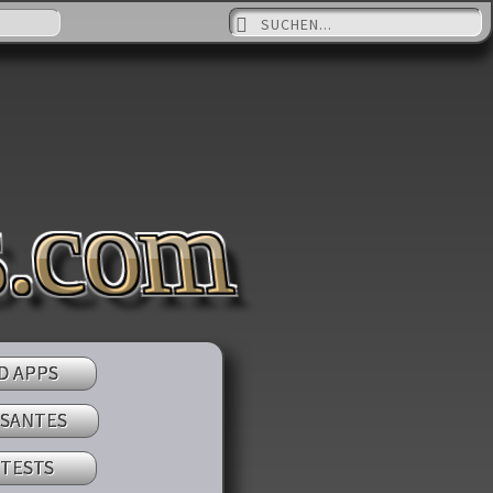
Suche nach:
N
s.com
D APPS
SSANTES
 TESTS