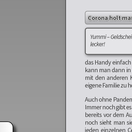
Corona holt man
Yummi – Geldsche
lecker!
das Handy einfach 
kann man dann in 
mit den anderen Ki
eigene Familie zu ho
Auch ohne Pandemie
Immer noch gibt es
bereits vor dem A
noch sieht man si
jeden einzelnen C