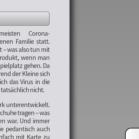
meisten Corona-
enen Familie statt.
t – was also tun mit
produkt, wenn man
pielplatz gehen. Da
nd der Kleine sich
ch das Virus in die
tatsächlich nicht.
rk unterentwickelt.
schuhe tragen – was
nen war. Und immer
ie pedantisch auch
nfach mit Karte zu