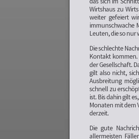
das sich im Schnitt
Wirtshaus zu Wirt
weiter gefeiert w
immunschwache Men
Leuten, die so nur
Die schlechte Nachr
Kontakt kommen. 
der Gesellschaft. Da
gilt also nicht, s
Ausbreitung mögli
schnell zu erschöp
ist. Bis dahin gilt 
Monaten mit dem Vi
derzeit.
Die gute Nachric
allermeisten Fälle