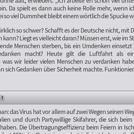
nne aalt, erwiedert: „Ich arbeite eh schon viel unt
in. Da spielt es dann auch keine Rolle mehr, wenn ic
i so viel Dummheit bleibt einem wörtlich die Spucke 
irklich so schwer? Schafft es der Deutsche nicht, mi
 kann? Liegt es vielleicht daran? Müssen erst, wie im 
usende Menschen sterben, bis ein Umdenken einsetzt
edanken macht? Heute gilt die Luftfahrt als ein
– was wir leider vielen Menschen zu verdanken haben
n sich Gedanken über Sicherheit machte. Funktionier
it
man: das Virus hat vor allem auf zwei Wegen seinen W
lien und durch Partywillige Skifahrer, die sich beim A
t haben. Die Übertragungseffizienz beim Feiern in Isc