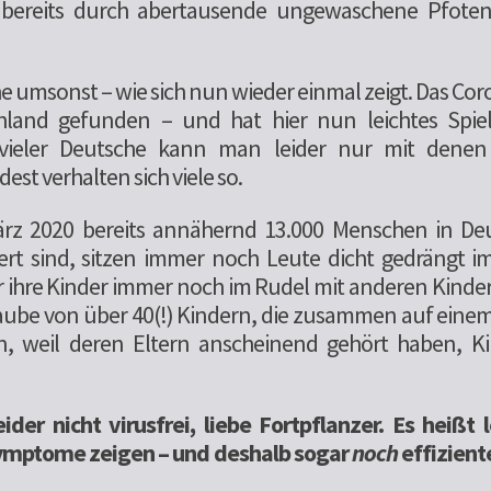
 bereits durch abertausende ungewaschene Pfoten
e umsonst – wie sich nun wieder einmal zeigt. Das Cor
land gefunden – und hat hier nun leichtes Spiel.
vieler Deutsche kann man leider nur mit denen 
est verhalten sich viele so.
rz 2020 bereits annähernd 13.000 Menschen in De
iert sind, sitzen immer noch Leute dicht gedrängt i
r ihre Kinder immer noch im Rudel mit anderen Kindern
aube von über 40(!) Kindern, die zusammen auf einem
n, weil deren Eltern anscheinend gehört haben, 
der nicht virusfrei, liebe Fortpflanzer. Es heißt l
Symptome zeigen – und deshalb sogar
noch
effizient