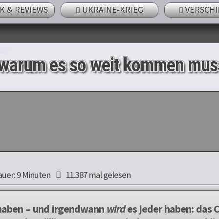
K & REVIEWS
UKRAINE-KRIEG
VERSCHI
K
 warum es so weit kommen mus
uer: 9 Minuten
11.387 mal gelesen
 haben – und irgendwann
wird
es jeder haben: das 