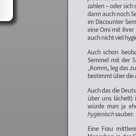
zahlen – oder sich
dann auch noch Se
im Discounter Sem
eine Omi mit ihrer
auch nicht viel hygi
Auch schon beobac
Semmel mit der S
„Komm, leg das zur
bestimmt über die
Auch das die Deut
über uns lächelt)
würde man ja ehe
hygienisch
sauber.
Eine Frau mittler