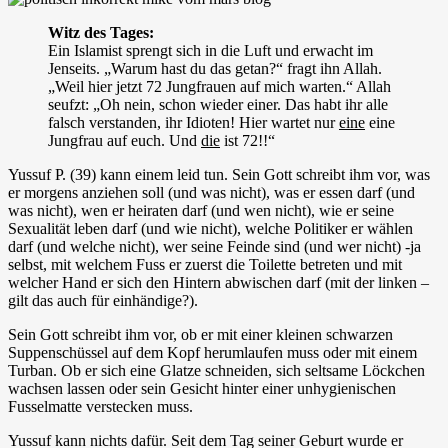
Witz des Tages:
Ein Islamist sprengt sich in die Luft und erwacht im
Jenseits. „Warum hast du das getan?“ fragt ihn Allah.
„Weil hier jetzt 72 Jungfrauen auf mich warten.“ Allah
seufzt: „Oh nein, schon wieder einer. Das habt ihr alle
falsch verstanden, ihr Idioten! Hier wartet nur
eine
eine
Jungfrau auf euch. Und
die
ist 72!!“
Yussuf P. (39) kann einem leid tun. Sein Gott schreibt ihm vor, was
er morgens anziehen soll (und was nicht), was er essen darf (und
was nicht), wen er heiraten darf (und wen nicht), wie er seine
Sexualität leben darf (und wie nicht), welche Politiker er wählen
darf (und welche nicht), wer seine Feinde sind (und wer nicht) -ja
selbst, mit welchem Fuss er zuerst die Toilette betreten und mit
welcher Hand er sich den Hintern abwischen darf (mit der linken –
gilt das auch für einhändige?).
Sein Gott schreibt ihm vor, ob er mit einer kleinen schwarzen
Suppenschüssel auf dem Kopf herumlaufen muss oder mit einem
Turban. Ob er sich eine Glatze schneiden, sich seltsame Löckchen
wachsen lassen oder sein Gesicht hinter einer unhygienischen
Fusselmatte verstecken muss.
Yussuf kann nichts dafür. Seit dem Tag seiner Geburt wurde er