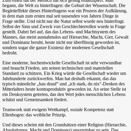
Zum einen hat der Mensch hat sich geistig emanzipiert. Man
begann, die Welt zu hinterfragen: die Geburt der Wissenschaft. Die
Begleiteffekte dieses Hinterfragens war ein Prozess der Aufklärung,
in dem man zum ersten mal seit tausenden von Jahren Dinge in
Frage stellte. Und nicht nur die Natur selbst wurde neu hinterfragt.
Selbst der Sinn und Zweck von Geschlechterrollen wurde in Frage
gestellt. Dabei fiel auf, das das Lebens- und Machtsystem des
Mannes, das meist ausnahmslos auf Hierarchie, Macht, Gier, Gewalt
und Dominanz beruht, heute nicht nur überflüssig geworden ist,
sondern sogar die ganze Existenz der modernen Gesellschaft
bedroht.
Eine moderne, hochentwickelte Gesellschaft ist sehr verwundbar
und braucht Frieden, um seinen technischen und materiellen
Standard zu schützen. Ein Krieg würde die Gesellschaft wieder um
Jahrhunderte zurückwerfen. Man hat deshalb erkannt, das das
typisch männliche „hau drauf“ und „ich stark, du nix“-Denken des
Mitterlalters heute kontraproduktiv geworden ist. An seine Stelle ist
ein Denksystem getreten, das den Wert jedes menschlichen Lebens
schätzt und Gemeinsamkeit fördert.
Teamwork statt ewigem Wettkampf, soziale Kompetenz statt
Ellenbogen: das weibliche Prinzip.
Und dieses scheint mit den Grundsätzen einer Religion (Hierarchie,
Absolutismus, Macht und Dominanz) unvereinbar zu sein. Das