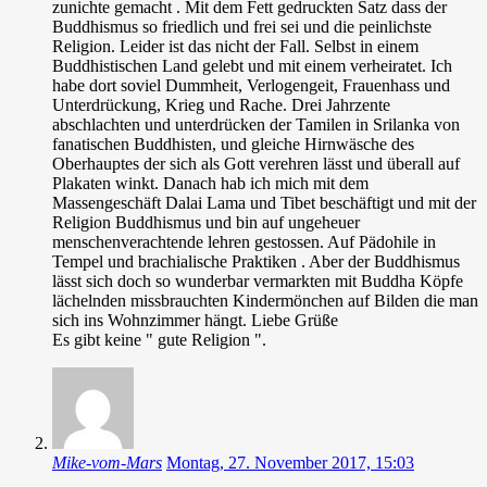
zunichte gemacht . Mit dem Fett gedruckten Satz dass der
Buddhismus so friedlich und frei sei und die peinlichste
Religion. Leider ist das nicht der Fall. Selbst in einem
Buddhistischen Land gelebt und mit einem verheiratet. Ich
habe dort soviel Dummheit, Verlogengeit, Frauenhass und
Unterdrückung, Krieg und Rache. Drei Jahrzente
abschlachten und unterdrücken der Tamilen in Srilanka von
fanatischen Buddhisten, und gleiche Hirnwäsche des
Oberhauptes der sich als Gott verehren lässt und überall auf
Plakaten winkt. Danach hab ich mich mit dem
Massengeschäft Dalai Lama und Tibet beschäftigt und mit der
Religion Buddhismus und bin auf ungeheuer
menschenverachtende lehren gestossen. Auf Pädohile in
Tempel und brachialische Praktiken . Aber der Buddhismus
lässt sich doch so wunderbar vermarkten mit Buddha Köpfe
lächelnden missbrauchten Kindermönchen auf Bilden die man
sich ins Wohnzimmer hängt. Liebe Grüße
Es gibt keine " gute Religion ".
Mike-vom-Mars
Montag, 27. November 2017, 15:03