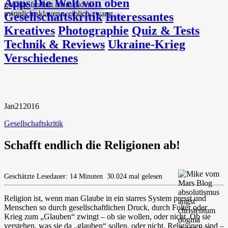
Apps
Die Welt von oben
Gesellschaftskritik
Interessantes
Kreatives
Photographie
Quiz & Tests
Technik & Reviews
Ukraine-Krieg
Verschiedenes
Jan
21
2016
Gesellschaftskritik
Schafft endlich die Religionen ab!
Geschätzte Lesedauer: 14 Minuten
30.024 mal gelesen
Religion ist, wenn man Glaube in ein starres System presst und
Menschen so durch gesellschaftlichen Druck, durch Folter oder
Krieg zum „Glauben“ zwingt – ob sie wollen, oder nicht. Ob sie
verstehen, was sie da „glauben“ sollen, oder nicht. Religionen sind –