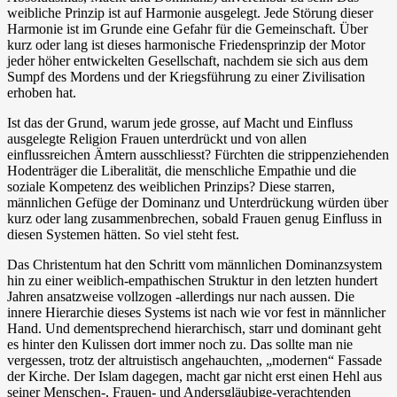
weibliche Prinzip ist auf Harmonie ausgelegt. Jede Störung dieser
Harmonie ist im Grunde eine Gefahr für die Gemeinschaft. Über
kurz oder lang ist dieses harmonische Friedensprinzip der Motor
jeder höher entwickelten Gesellschaft, nachdem sie sich aus dem
Sumpf des Mordens und der Kriegsführung zu einer Zivilisation
erhoben hat.
Ist das der Grund, warum jede grosse, auf Macht und Einfluss
ausgelegte Religion Frauen unterdrückt und von allen
einflussreichen Ämtern ausschliesst? Fürchten die strippenziehenden
Hodenträger die Liberalität, die menschliche Empathie und die
soziale Kompetenz des weiblichen Prinzips? Diese starren,
männlichen Gefüge der Dominanz und Unterdrückung würden über
kurz oder lang zusammenbrechen, sobald Frauen genug Einfluss in
diesen Systemen hätten. So viel steht fest.
Das Christentum hat den Schritt vom männlichen Dominanzsystem
hin zu einer weiblich-empathischen Struktur in den letzten hundert
Jahren ansatzweise vollzogen -allerdings nur nach aussen. Die
innere Hierarchie dieses Systems ist nach wie vor fest in männlicher
Hand. Und dementsprechend hierarchisch, starr und dominant geht
es hinter den Kulissen dort immer noch zu. Das sollte man nie
vergessen, trotz der altruistisch angehauchten, „modernen“ Fassade
der Kirche. Der Islam dagegen, macht gar nicht erst einen Hehl aus
seiner Menschen-, Frauen- und Andersgläubige-verachtenden