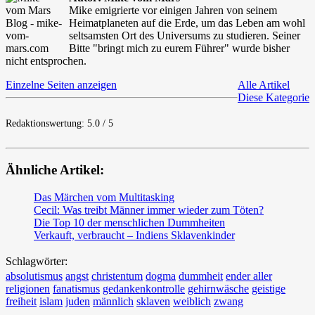
Mike emigrierte vor einigen Jahren von seinem
Heimatplaneten auf die Erde, um das Leben am wohl
seltsamsten Ort des Universums zu studieren. Seiner
Bitte "bringt mich zu eurem Führer" wurde bisher
nicht entsprochen.
Einzelne Seiten anzeigen
Alle Artikel
Diese Kategorie
Redaktionswertung: 5.0 / 5
Ähnliche Artikel:
Das Märchen vom Multitasking
Cecil: Was treibt Männer immer wieder zum Töten?
Die Top 10 der menschlichen Dummheiten
Verkauft, verbraucht – Indiens Sklavenkinder
Schlagwörter:
absolutismus
angst
christentum
dogma
dummheit
ender aller
religionen
fanatismus
gedankenkontrolle
gehirnwäsche
geistige
freiheit
islam
juden
männlich
sklaven
weiblich
zwang