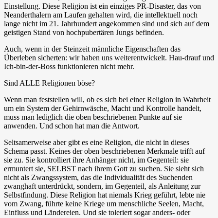
Einstellung. Diese Religion ist ein einziges PR-Disaster, das von
Neanderthalern am Laufen gehalten wird, die intellektuell noch
lange nicht im 21. Jahrhundert angekommen sind und sich auf dem
geistigen Stand von hochpubertären Jungs befinden.
Auch, wenn in der Steinzeit männliche Eigenschaften das
Überleben sicherten: wir haben uns weiterentwickelt. Hau-drauf und
Ich-bin-der-Boss funktionieren nicht mehr.
Sind ALLE Religionen böse?
Wenn man feststellen will, ob es sich bei einer Religion in Wahrheit
um ein System der Gehirnwäsche, Macht und Kontrolle handelt,
muss man lediglich die oben beschriebenen Punkte auf sie
anwenden. Und schon hat man die Antwort.
Seltsamerweise aber gibt es eine Religion, die nicht in dieses
Schema passt. Keines der oben beschriebenen Merkmale trifft auf
sie zu. Sie kontrolliert ihre Anhänger nicht, im Gegenteil: sie
ermuntert sie, SELBST nach ihrem Gott zu suchen. Sie sieht sich
nicht als Zwangssystem, das die Individualität des Suchenden
zwanghaft unterdrückt, sondern, im Gegenteil, als Anleitung zur
Selbstfindung. Diese Religion hat niemals Krieg geführt, lebte nie
vom Zwang, führte keine Kriege um menschliche Seelen, Macht,
Einfluss und Ländereien. Und sie toleriert sogar anders- oder