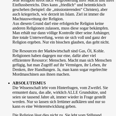
Jede Religion strebt nach Vergrösserung ihrer Macht und ihres
Einflussbereichs. Dies kann „friedlich“ und heimtückisch
geschehen (beispiel: die „missionierenden“ Christen), aber
auch kriegerisch, wie derzeit im Islam. Ziel ist immer die
Machtausweitung der Religion.
Aus diesem Grund darf eine erfolgreiche Religion keine
anderen Religionen zulassen, muss diese sogar bekämpfen.
Man erhält nur dann völlige Kontrolle über seine Anhänger,
ihre totale Unterwerfung, wenn sie sich voll und ganz der
Religion ergeben. Nur ein bisschen glauben, das geht nicht.
Die Resourcen der Marktwirtschaft sind Gas, Öl, Kohle.
Religionen haben dagegen nur eine, dafür aber viel
effizientere Resource: Menschen. Macht man sich Menschen
gefügig, hat man Zugriff auf ihr Vermögen, ihr Leben, ihr
Denken, ihre Handlungen. Ja, man kann sogar regelrechte
Mordmaschinen aus ihnen machen.
ABSOLUTISMUS
Die Wissenschaft lebt vom Hinterfragen, vom Zweifel. Sie
ermuntert dazu, das alle, wirklich ALLE Grundsätze, und
seien sie tausend Jahre alt, immer wieder in Frage gestellt
werden. Nur so lassen sich Irrtümer aufklären und nur so
kann es eine Weiterentwicklung geben.
Die Religion lässt dies nicht zu. Sie lebt vom Stillstand,