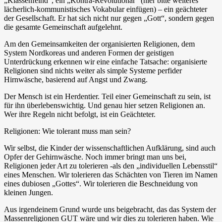
„Klassenfeind“, ein „Kontra-Revolutionär“ (hier bitte weiteres
lächerlich-kommunistisches Vokabular einfügen) – ein geächteter
der Gesellschaft. Er hat sich nicht nur gegen „Gott“, sondern gegen
die gesamte Gemeinschaft aufgelehnt.
Am den Gemeinsamkeiten der organisierten Religionen, dem
System Nordkoreas und anderen Formen der geistigen
Unterdrückung erkennen wir eine einfache Tatsache: organisierte
Religionen sind nichts weiter als simple Systeme perfider
Hirnwäsche, basierend auf Angst und Zwang.
Der Mensch ist ein Herdentier. Teil einer Gemeinschaft zu sein, ist
für ihn überlebenswichtig. Und genau hier setzen Religionen an.
Wer ihre Regeln nicht befolgt, ist ein Geächteter.
Religionen: Wie tolerant muss man sein?
Wir selbst, die Kinder der wissenschaftlichen Aufklärung, sind auch
Opfer der Gehirnwäsche. Noch immer bringt man uns bei,
Religionen jeder Art zu tolerieren -als den „individuellen Lebensstil“
eines Menschen. Wir tolerieren das Schächten von Tieren im Namen
eines dubiosen „Gottes“. Wir tolerieren die Beschneidung von
kleinen Jungen.
Aus irgendeinem Grund wurde uns beigebracht, das das System der
Massenreligionen GUT wäre und wir dies zu tolerieren haben. Wie