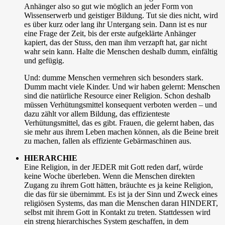
Anhänger also so gut wie möglich an jeder Form von
Wissenserwerb und geistiger Bildung. Tut sie dies nicht, wird
es über kurz oder lang ihr Untergang sein. Dann ist es nur
eine Frage der Zeit, bis der erste aufgeklärte Anhänger
kapiert, das der Stuss, den man ihm verzapft hat, gar nicht
wahr sein kann. Halte die Menschen deshalb dumm, einfältig
und gefügig.
Und: dumme Menschen vermehren sich besonders stark.
Dumm macht viele Kinder. Und wir haben gelernt: Menschen
sind die natürliche Resource einer Religion. Schon deshalb
müssen Verhütungsmittel konsequent verboten werden – und
dazu zählt vor allem Bildung, das effizienteste
Verhütungsmittel, das es gibt. Frauen, die gelernt haben, das
sie mehr aus ihrem Leben machen können, als die Beine breit
zu machen, fallen als effiziente Gebärmaschinen aus.
HIERARCHIE
Eine Religion, in der JEDER mit Gott reden darf, würde
keine Woche überleben. Wenn die Menschen direkten
Zugang zu ihrem Gott hätten, bräuchte es ja keine Religion,
die das für sie übernimmt. Es ist ja der Sinn und Zweck eines
religiösen Systems, das man die Menschen daran HINDERT,
selbst mit ihrem Gott in Kontakt zu treten. Stattdessen wird
ein streng hierarchisches System geschaffen, in dem