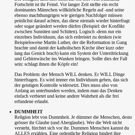
Fortschritt ist ihr Feind. Vor langer Zeit stellte ein recht
dominantes Männchen willkürliche Regeln auf -und seine
ebenso machthungrigen wie gierigen Nachfolger müssen
peinlichst darauf achten, das diese niemals wieder hinterfragt
oder sogar geändert werden dürfen (Beispiel: der Konflikt
zwischen Sunniten und Schiiten). Logisch -denn nur ein
einzelnes Individuum, das sich erdreistet zu denken (wie
Beispielsweise Martin Luther, der die Reformation in Gang
brachte und damit der katholischen Kirche über kurz oder
lang das Genick brach) kann ein System der Unterdrückung
und Gehirnwäsche ins Wanken bringen. Sollte dies der Fall
sein: schlagt ihnen die Köpfe ein!
Das Problem: der Mensch WILL denken. Er WILL Dinge
hinterfragen. Es wird immer ein Individuum geben, das sich
der geistigen Kontrolle widersetzt. Dies muss also von
Anfang an unterbunden werden, indem man das Denken
einfach verbietet und keine andere Wahrheit als die frei
erfundene erlaubt.
DUMMHEIT
Religion lebt von Dummheit. Je dümmer die Menschen, desto
grösser ihr Glaube (und Aberglaube). Wer die Welt nicht
versteht, fürchtet sich vor ihr. Dummen Menschen kannst du
ALLES erzählen. Eine ordentliche Religion hindert ihre