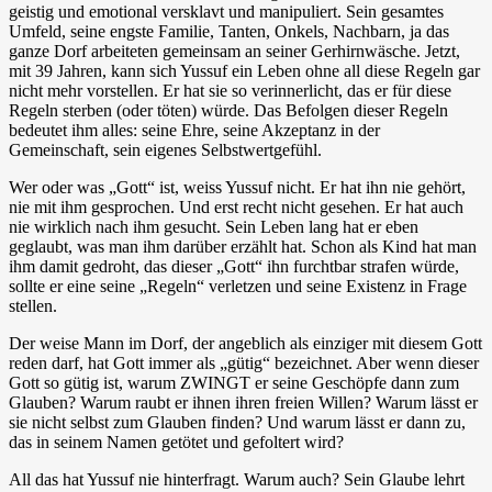
geistig und emotional versklavt und manipuliert. Sein gesamtes
Umfeld, seine engste Familie, Tanten, Onkels, Nachbarn, ja das
ganze Dorf arbeiteten gemeinsam an seiner Gerhirnwäsche. Jetzt,
mit 39 Jahren, kann sich Yussuf ein Leben ohne all diese Regeln gar
nicht mehr vorstellen. Er hat sie so verinnerlicht, das er für diese
Regeln sterben (oder töten) würde. Das Befolgen dieser Regeln
bedeutet ihm alles: seine Ehre, seine Akzeptanz in der
Gemeinschaft, sein eigenes Selbstwertgefühl.
Wer oder was „Gott“ ist, weiss Yussuf nicht. Er hat ihn nie gehört,
nie mit ihm gesprochen. Und erst recht nicht gesehen. Er hat auch
nie wirklich nach ihm gesucht. Sein Leben lang hat er eben
geglaubt, was man ihm darüber erzählt hat. Schon als Kind hat man
ihm damit gedroht, das dieser „Gott“ ihn furchtbar strafen würde,
sollte er eine seine „Regeln“ verletzen und seine Existenz in Frage
stellen.
Der weise Mann im Dorf, der angeblich als einziger mit diesem Gott
reden darf, hat Gott immer als „gütig“ bezeichnet. Aber wenn dieser
Gott so gütig ist, warum ZWINGT er seine Geschöpfe dann zum
Glauben? Warum raubt er ihnen ihren freien Willen? Warum lässt er
sie nicht selbst zum Glauben finden? Und warum lässt er dann zu,
das in seinem Namen getötet und gefoltert wird?
All das hat Yussuf nie hinterfragt. Warum auch? Sein Glaube lehrt