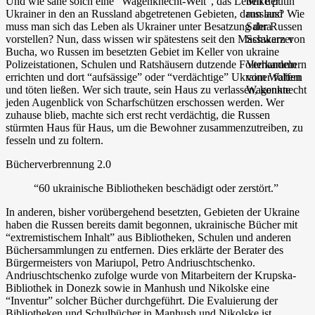
Und wie sähe solch eine “Wagenknecht-Welt”, das Leben der
Ukrainer in den an Russland abgetretenen Gebieten, dann aus? Wie
muss man sich das Leben als Ukrainer unter Besatzung der Russen
vorstellen? Nun, dass wissen wir spätestens seit den Massakern von
Bucha, wo Russen im besetzten Gebiet im Keller von
Polizeistationen, Schulen und Ratshäusern dutzende Folterkammern
errichten und dort “aufsässige” oder “verdächtige” Ukrainer foltern
und töten ließen. Wer sich traute, sein Haus zu verlassen, konnte
jeden Augenblick von Scharfschützen erschossen werden. Wer
zuhause blieb, machte sich erst recht verdächtig, die Russen
stürmten Haus für Haus, um die Bewohner zusammenzutreiben, zu
fesseln und zu foltern.
Bücherverbrennung 2.0
“60 ukrainische Bibliotheken beschädigt oder zerstört.”
In anderen, bisher vorübergehend besetzten, Gebieten der Ukraine
haben die Russen bereits damit begonnen, ukrainische Bücher mit
“extremistischem Inhalt” aus Bibliotheken, Schulen und anderen
Büchersammlungen zu entfernen. Dies erklärte der Berater des
Bürgermeisters von Mariupol, Petro Andriuschtschenko.
Andriuschtschenko zufolge wurde von Mitarbeitern der Krupska-
Bibliothek in Donezk sowie in Manhush und Nikolske eine
“Inventur” solcher Bücher durchgeführt. Die Evaluierung der
Bibliotheken und Schulbücher in Manhush und Nikolske ist