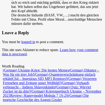
sich so reich und mächtig gefühlt, dass er den Krieg riskiert
hat. Wir haben selbst das Ungeheuer gefüttert, das uns jetzt
den Kopf abbeißt.
Die deutsche Industie (BASF, VW,….) macht den gleichen
Fehler mit China. Profit ohne Moral…unschuldige Menschen
müssen dafür sterben.
Leave a Reply
You must be
logged in
to post a comment.
This site uses Akismet to reduce spam.
Learn how your comment
data is processed
.
Worth Reading
(German) Ukraine-Krieg: Die besten Memes
(German) Diktator –
Was für ein irrer Job!
(German) Quantenverschränkung einfach
erklärt
C64 – Ingenious SID MP3 Remixes!
(German) Verzerren
Fernsehen und Zeitung unser Weltbild?
(German) Verkauft,
verbraucht – Indiens Sklavenkinder
(German) Quiz: Wieviel
Zucker ist da drin?
(German) Kriegstagebuch Ukraine – November
2023
Review: Happymodel Mobula 7 1S-2S
(German) Die
tragische Geschichte des August Gissler