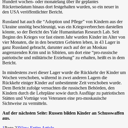
Hundert wochen- oder monatelang über ihr geplantes
Rückreisedatum hinaus dort festgehalten wurden, so ein neuer in
den USA veröffentlichter Bericht.
Russland hat auch die “Adoption und Pflege” von Kindern aus der
Ukraine unnötig beschleunigt, was ein Kriegsverbrechen darstellen
könnte, so der Bericht des Yale Humanitarian Research Lab. Seit
Beginn des Krieges vor fast einem Jahr wurden Kinder im Alter von
vier Monaten, die in den besetzten Gebieten leben, in 43 Lager in
ganz Russland gebracht, darunter auch auf der an Moskau
angrenzenden Krim und in Sibirien, um dort eine “pro-russische
patriotische und militärische Erziehung” zu erhalten, heißt es in dem
Bericht.
In mindestens zwei dieser Lager wurde die Rückkehr der Kinder um
Wochen verschoben, während in zwei anderen Lagern die
Rückkehr einiger Kinder auf unbestimmte Zeit verschoben wurde.
Dem Bericht zufolge versuchten die russischen Behörden, den
Kindern durch die Lehrpläne sowie durch Ausflüge zu patriotischen
Stätten und Vorträge von Veteranen eine pro-moskauische
Sichtweise zu vermitteln.
Auf der nächsten Seite: Russen bilden Kinder an Schusswaffen
aus.
1
Page 2
3
View Entire Article