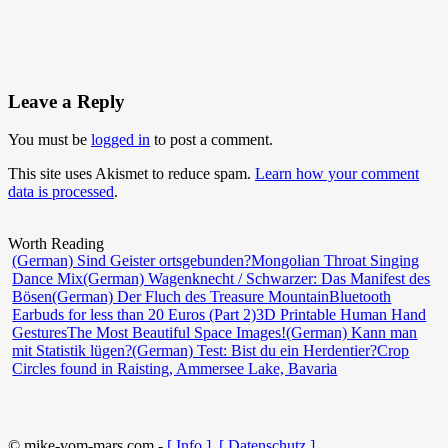
Leave a Reply
You must be
logged in
to post a comment.
This site uses Akismet to reduce spam.
Learn how your comment
data is processed
.
Worth Reading
(German) Sind Geister ortsgebunden?
Mongolian Throat Singing
Dance Mix
(German) Wagenknecht / Schwarzer: Das Manifest des
Bösen
(German) Der Fluch des Treasure Mountain
Bluetooth
Earbuds for less than 20 Euros (Part 2)
3D Printable Human Hand
Gestures
The Most Beautiful Space Images!
(German) Kann man
mit Statistik lügen?
(German) Test: Bist du ein Herdentier?
Crop
Circles found in Raisting, Ammersee Lake, Bavaria
© mike-vom-mars.com -
[ Info ]
[ Datenschutz ]