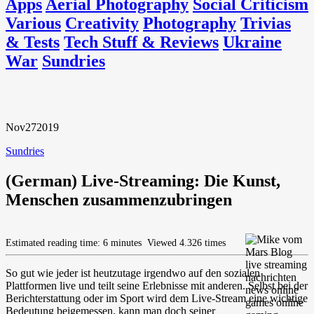
Apps
Aerial Photography
Social Criticism
Various
Creativity
Photography
Trivias
& Tests
Tech Stuff & Reviews
Ukraine
War
Sundries
Nov
27
2019
Sundries
(German) Live-Streaming: Die Kunst,
Menschen zusammenzubringen
Estimated reading time: 6 minutes
Viewed 4.326 times
So gut wie jeder ist heutzutage irgendwo auf den sozialen
Plattformen live und teilt seine Erlebnisse mit anderen. Selbst bei der
Berichterstattung oder im Sport wird dem Live-Stream eine wichtige
Bedeutung beigemessen, kann man doch seiner