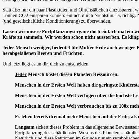
Statt also nur ein paar Plastiktüten und Ohrenstäbchen einzusparen,
Tonnen CO2 einsparen können: einfach durch Nichtstun. Ja, richtig. 
(und gesellschaftliche Konditionierung) zu überwinden.
Lassen wir unsere Fortpflanzungsorgane doch einfach mal ein w
Kräfte zu sammeln. Wir werden schon nicht aussterben. Es klingt
Jeder Mensch weniger, bedeutet für Mutter Erde auch weniger Bel
herabgefallenen Beeren und Früchten.
Und jetzt liegt es an
dir
, dich zu entscheiden.
Jeder
Mensch kostet diesen Planeten Ressourcen.
Menschen in der Ersten Welt haben die geringste Kinderste
Menschen in der Ersten Welt verfügen über die höchste L
Menschen in der Ersten Welt verbrauchen bis zu 100x mehr
Es leben bereits dreimal mehr Menschen auf der Erde, als d
Langsam
sickert dieses Problem in das allgemeine Bewusstse
Fortpflanzung des schädlichsten Wesens des Planeten – nämlic
Natürlich sind diese Petitionen im Grunde nur ein symbolische