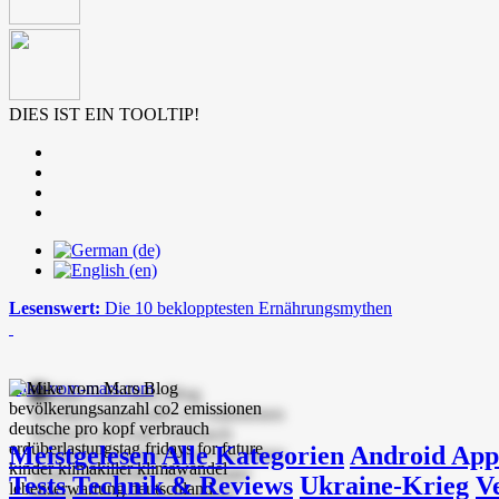
DIES IST EIN TOOLTIP!
Lesenswert:
Die 10 beklopptesten Ernährungsmythen
mike-vom-mars.com
Meistgelesen
Alle Kategorien
Android App
Tests
Technik & Reviews
Ukraine-Krieg
V