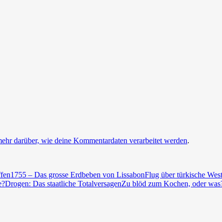
mehr darüber, wie deine Kommentardaten verarbeitet werden
.
ffen
1755 – Das grosse Erdbeben von Lissabon
Flug über türkische Wes
e?
Drogen: Das staatliche Totalversagen
Zu blöd zum Kochen, oder was