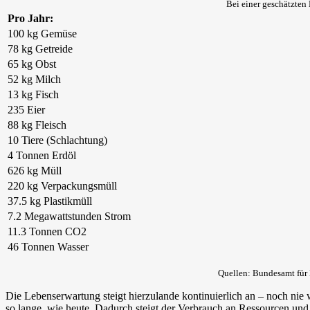
Bei einer geschätzten
Pro Jahr:
100 kg Gemüse
78 kg Getreide
65 kg Obst
52 kg Milch
13 kg Fisch
235 Eier
88 kg Fleisch
10 Tiere (Schlachtung)
4 Tonnen Erdöl
626 kg Müll
220 kg Verpackungsmüll
37.5 kg Plastikmüll
7.2 Megawattstunden Strom
11.3 Tonnen CO2
46 Tonnen Wasser‬
Quellen: Bundesamt für 
Die Lebenserwartung steigt hierzulande kontinuierlich an – noch nie 
so lange, wie heute. Dadurch steigt der Verbrauch an Ressourcen un