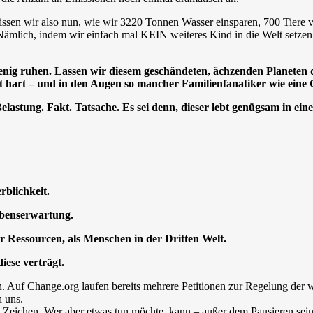
 wissen wir also nun, wie wir 3220 Tonnen Wasser einsparen, 700 Tiere
Nämlich, indem wir einfach mal KEIN weiteres Kind in die Welt setzen
enig ruhen. Lassen wir diesem geschändeten, ächzenden Planeten
 hart – und in den Augen so mancher Familienfanatiker wie eine G
astung. Fakt. Tatsache. Es sei denn, dieser lebt genügsam in eine
rblichkeit.
ebenserwartung.
 Ressourcen, als Menschen in der Dritten Welt.
iese verträgt.
in. Auf Change.org laufen bereits mehrere Petitionen zur Regelung d
h uns.
s Zeichen. Wer aber etwas tun möchte, kann – außer dem Pausieren sei