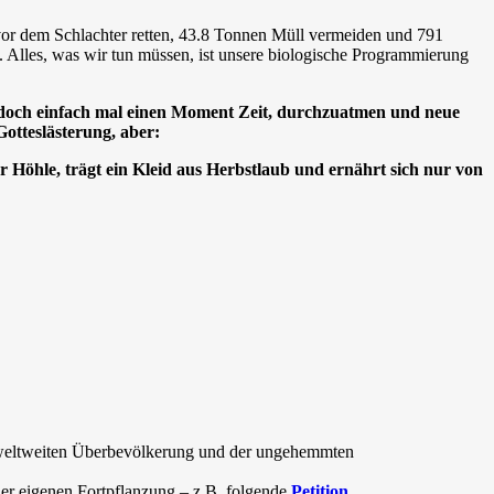
 vor dem Schlachter retten, 43.8 Tonnen Müll vermeiden und 791
. Alles, was wir tun müssen, ist unsere biologische Programmierung
 doch einfach mal einen Moment Zeit, durchzuatmen und neue
otteslästerung, aber:
r Höhle, trägt ein Kleid aus Herbstlaub und ernährt sich nur von
er weltweiten Überbevölkerung und der ungehemmten
ner eigenen Fortpflanzung – z.B. folgende
Petition