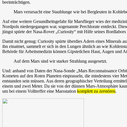
beeinträchtigen.
Mars verursacht eine Staublunge wie bei Bergleuten in Kohle
Auf eine weitere Gesundheitsgefahr für Marsflieger wies der medizin
Nordpols niedergegangen war, sogenannte Perchlorate entdeckt. Diese 
jüngst spürte der Nasa-Rover „Curiosity“ mit Hilfe seines Bordlabors 
Damit nicht genug: Curiosity spürte überdies Adern eines Minerals a
ihn einatmet, sammelt er sich in den Lungen ähnlich an wie Kohlens
Behörde für Arbeitsmedizin können Gipsteilchen Haut, Augen und A
Auf dem Mars sind wir starker Strahlung ausgesetzt.
Und: anhand von Daten der Nasa-Sonde „Mars Reconnaissance Orbiter
Kometen auf den Roten Planeten einprasseln, die mindestens vier Met
entstanden sein müssen. Aus deren geographischer Verteilung ermittel
einem und zwei Meter. Da sie von der dünnen Mars-Atmosphäre kaum g
um bei einem Volltreffer eine Marsstation
komplett zu zerstören
.