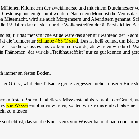
 Millionen Kilometern der zweitinnerste und mit einem Durchmesser von
der Gesteinsplaneten genannt werden. Nach dem Mond ist die Venus das h
n Mitternacht, wird sie auch Morgenstern und Abendstern genannt. Sc
lle 1½ Jahre) lassen sich nur die Wolkenstreifen der äußerst dichten 
ühend ist, für das menschliche Auge wäre das aber nur während der Na
ägt die Temperatur
schlappe 465°C grad
. Das ist heiß genug, um Blei
e ist so dick, dass es uns vorkommen würde, als würden wir durch Wa
n Phänomen, das wir als „Treibhauseffekt“ nur zu gut kennen und gerad
ch immer an festen Boden.
cher Ort ist, wird eine Tatsache gerne vergessen: neben unserer Erde
mer an festen Boden. Und dieses Missverständnis ist wohl der Grund
 es
wie Wasser
empfinden würden, sollten wir sie uns einfach als ein
eln zu müssen.
so dicht ist, das sie die Konsistenz von Wasser hat und nach oben im