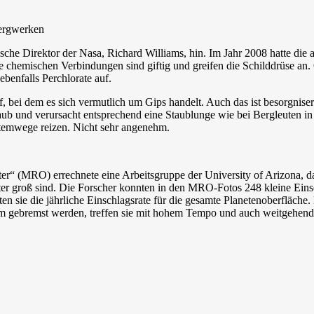
bergwerken
ische Direktor der Nasa, Richard Williams, hin. Im Jahr 2008 hatte di
chemischen Verbindungen sind giftig und greifen die Schilddrüse an. O
ebenfalls Perchlorate auf.
uf, bei dem es sich vermutlich um Gips handelt. Auch das ist besorgni
taub und verursacht entsprechend eine Staublunge wie bei Bergleuten 
temwege reizen. Nicht sehr angenehm.
“ (MRO) errechnete eine Arbeitsgruppe der University of Arizona, da
er groß sind. Die Forscher konnten in den MRO-Fotos 248 kleine Einsch
ten sie die jährliche Einschlagsrate für die gesamte Planetenoberfläch
ebremst werden, treffen sie mit hohem Tempo und auch weitgehend inta