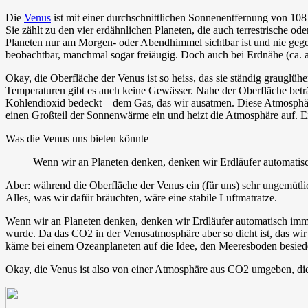
Die
Venus
ist mit einer durchschnittlichen Sonnenentfernung von 108
Sie zählt zu den vier erdähnlichen Planeten, die auch terrestrische o
Planeten nur am Morgen- oder Abendhimmel sichtbar ist und nie gege
beobachtbar, manchmal sogar freiäugig. Doch auch bei Erdnähe (ca. a
Okay, die Oberfläche der Venus ist so heiss, das sie ständig graugl
Temperaturen gibt es auch keine Gewässer. Nahe der Oberfläche betr
Kohlendioxid bedeckt – dem Gas, das wir ausatmen. Diese Atmosphär
einen Großteil der Sonnenwärme ein und heizt die Atmosphäre auf. Ei
Was die Venus uns bieten könnte
Wenn wir an Planeten denken, denken wir Erdläufer automatis
Aber: während die Oberfläche der Venus ein (für uns) sehr ungemütli
Alles, was wir dafür bräuchten, wäre eine stabile Luftmatratze.
Wenn wir an Planeten denken, denken wir Erdläufer automatisch im
wurde. Da das CO2 in der Venusatmosphäre aber so dicht ist, das wir
käme bei einem Ozeanplaneten auf die Idee, den Meeresboden besied
Okay, die Venus ist also von einer Atmosphäre aus CO2 umgeben, die 