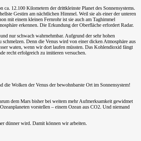
 ca. 12.100 Kilometern der drittkleinste Planet des Sonnensystems.
ellste Gestirn am nächtlichen Himmel. Weil sie als einer der unteren
hon mit einem kleinen Fernrohr ist sie auch am Taghimmel
Atmosphäre erkennen. Die Erkundung der Oberfläche erfordert Radar.
cht und nur schwach wahrnehmbar. Aufgrund der sehr hohen
 zu schmelzen. Denn die Venus wird von einer dicken Atmosphäre aus
sser waten, wenn wir dort laufen müssten. Das Kohlendioxid fängt
e recht erfolgreich zu imitieren versuchen.
 sind die Wolken der Venus der bewohnbarste Ort im Sonnensystem!
, warum dem Mars bisher bei weitem mehr Aufmerksamkeit gewidmet
en Ozeanplaneten vorstellen – einem Ozean aus CO2. Und niemand
mer dünner wird. Damit können wir arbeiten.