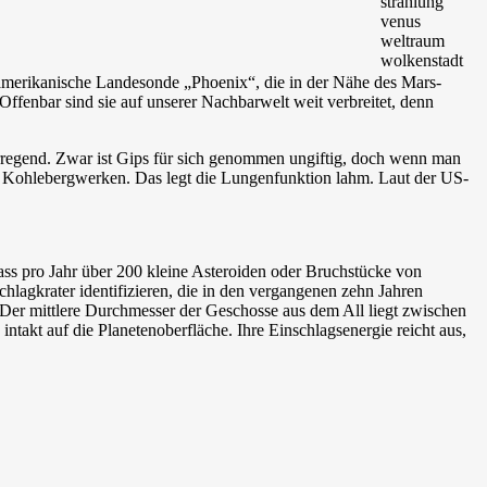
e amerikanische Landesonde „Phoenix“, die in der Nähe des Mars-
ffenbar sind sie auf unserer Nachbarwelt weit verbreitet, denn
serregend. Zwar ist Gips für sich genommen ungiftig, doch wenn man
in Kohlebergwerken. Das legt die Lungenfunktion lahm. Laut der US-
ss pro Jahr über 200 kleine Asteroiden oder Bruchstücke von
lagkrater identifizieren, die in den vergangenen zehn Jahren
e. Der mittlere Durchmesser der Geschosse aus dem All liegt zwischen
kt auf die Planetenoberfläche. Ihre Einschlagsenergie reicht aus,