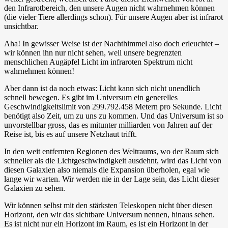
den Infrarotbereich, den unsere Augen nicht wahrnehmen können
(die vieler Tiere allerdings schon). Für unsere Augen aber ist infrarot
unsichtbar.
Aha! In gewisser Weise ist der Nachthimmel also doch erleuchtet –
wir können ihn nur nicht sehen, weil unsere begrenzten
menschlichen Augäpfel Licht im infraroten Spektrum nicht
wahrnehmen können!
Aber dann ist da noch etwas: Licht kann sich nicht unendlich
schnell bewegen. Es gibt im Universum ein generelles
Geschwindigkeitslimit von 299.792.458 Metern pro Sekunde. Licht
benötigt also Zeit, um zu uns zu kommen. Und das Universum ist so
unvorstellbar gross, das es mitunter milliarden von Jahren auf der
Reise ist, bis es auf unsere Netzhaut trifft.
In den weit entfernten Regionen des Weltraums, wo der Raum sich
schneller als die Lichtgeschwindigkeit ausdehnt, wird das Licht von
diesen Galaxien also niemals die Expansion überholen, egal wie
lange wir warten. Wir werden nie in der Lage sein, das Licht dieser
Galaxien zu sehen.
Wir können selbst mit den stärksten Teleskopen nicht über diesen
Horizont, den wir das sichtbare Universum nennen, hinaus sehen.
Es ist nicht nur ein Horizont im Raum, es ist ein Horizont in der