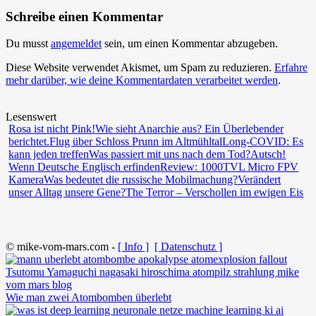
Schreibe einen Kommentar
Du musst
angemeldet
sein, um einen Kommentar abzugeben.
Diese Website verwendet Akismet, um Spam zu reduzieren.
Erfahre
mehr darüber, wie deine Kommentardaten verarbeitet werden
.
Lesenswert
Rosa ist nicht Pink!
Wie sieht Anarchie aus? Ein Überlebender
berichtet.
Flug über Schloss Prunn im Altmühltal
Long-COVID: Es
kann jeden treffen
Was passiert mit uns nach dem Tod?
Autsch!
Wenn Deutsche Englisch erfinden
Review: 1000TVL Micro FPV
Kamera
Was bedeutet die russische Mobilmachung?
Verändert
unser Alltag unsere Gene?
The Terror – Verschollen im ewigen Eis
© mike-vom-mars.com -
[ Info ]
[ Datenschutz ]
Wie man zwei Atombomben überlebt