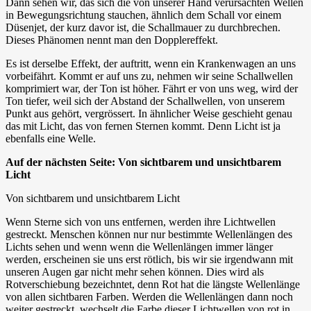
Dann sehen wir, das sich die von unserer Hand verursachten Wellen
in Bewegungsrichtung stauchen, ähnlich dem Schall vor einem
Düsenjet, der kurz davor ist, die Schallmauer zu durchbrechen.
Dieses Phänomen nennt man den Dopplereffekt.
Es ist derselbe Effekt, der auftritt, wenn ein Krankenwagen an uns
vorbeifährt. Kommt er auf uns zu, nehmen wir seine Schallwellen
komprimiert war, der Ton ist höher. Fährt er von uns weg, wird der
Ton tiefer, weil sich der Abstand der Schallwellen, von unserem
Punkt aus gehört, vergrössert. In ähnlicher Weise geschieht genau
das mit Licht, das von fernen Sternen kommt. Denn Licht ist ja
ebenfalls eine Welle.
Auf der nächsten Seite: Von sichtbarem und unsichtbarem
Licht
Von sichtbarem und unsichtbarem Licht
Wenn Sterne sich von uns entfernen, werden ihre Lichtwellen
gestreckt. Menschen können nur nur bestimmte Wellenlängen des
Lichts sehen und wenn wenn die Wellenlängen immer länger
werden, erscheinen sie uns erst rötlich, bis wir sie irgendwann mit
unseren Augen gar nicht mehr sehen können. Dies wird als
Rotverschiebung bezeichntet, denn Rot hat die längste Wellenlänge
von allen sichtbaren Farben. Werden die Wellenlängen dann noch
weiter gestreckt, wechselt die Farbe dieser Lichtwellen von rot in