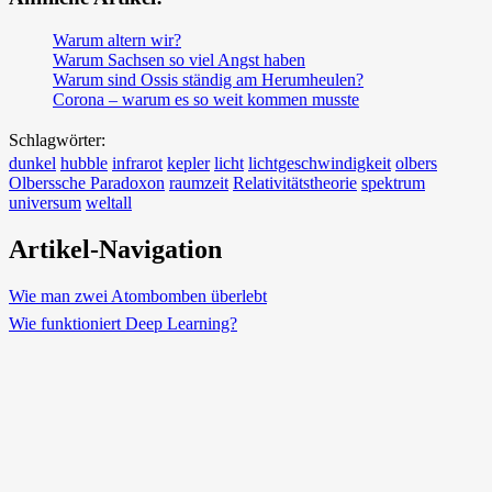
Warum altern wir?
Warum Sachsen so viel Angst haben
Warum sind Ossis ständig am Herumheulen?
Corona – warum es so weit kommen musste
Schlagwörter:
dunkel
hubble
infrarot
kepler
licht
lichtgeschwindigkeit
olbers
Olberssche Paradoxon
raumzeit
Relativitätstheorie
spektrum
universum
weltall
Artikel-Navigation
Wie man zwei Atombomben überlebt
Wie funktioniert Deep Learning?