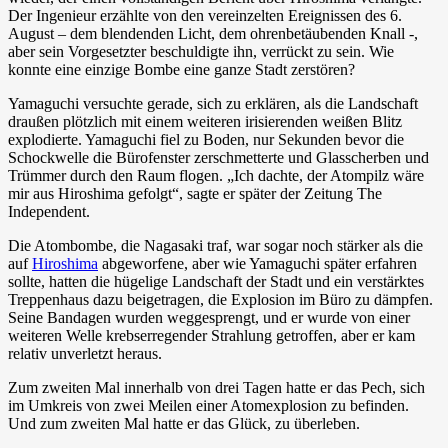
Der Ingenieur erzählte von den vereinzelten Ereignissen des 6.
August – dem blendenden Licht, dem ohrenbetäubenden Knall -,
aber sein Vorgesetzter beschuldigte ihn, verrückt zu sein. Wie
konnte eine einzige Bombe eine ganze Stadt zerstören?
Yamaguchi versuchte gerade, sich zu erklären, als die Landschaft
draußen plötzlich mit einem weiteren irisierenden weißen Blitz
explodierte. Yamaguchi fiel zu Boden, nur Sekunden bevor die
Schockwelle die Bürofenster zerschmetterte und Glasscherben und
Trümmer durch den Raum flogen. „Ich dachte, der Atompilz wäre
mir aus Hiroshima gefolgt“, sagte er später der Zeitung The
Independent.
Die Atombombe, die Nagasaki traf, war sogar noch stärker als die
auf
Hiroshima
abgeworfene, aber wie Yamaguchi später erfahren
sollte, hatten die hügelige Landschaft der Stadt und ein verstärktes
Treppenhaus dazu beigetragen, die Explosion im Büro zu dämpfen.
Seine Bandagen wurden weggesprengt, und er wurde von einer
weiteren Welle krebserregender Strahlung getroffen, aber er kam
relativ unverletzt heraus.
Zum zweiten Mal innerhalb von drei Tagen hatte er das Pech, sich
im Umkreis von zwei Meilen einer Atomexplosion zu befinden.
Und zum zweiten Mal hatte er das Glück, zu überleben.