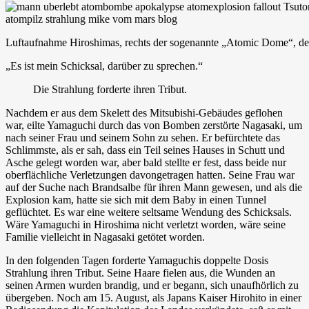
Luftaufnahme Hiroshimas, rechts der sogenannte „Atomic Dome“, der
„Es ist mein Schicksal, darüber zu sprechen.“
Die Strahlung forderte ihren Tribut.
Nachdem er aus dem Skelett des Mitsubishi-Gebäudes geflohen
war, eilte Yamaguchi durch das von Bomben zerstörte Nagasaki, um
nach seiner Frau und seinem Sohn zu sehen. Er befürchtete das
Schlimmste, als er sah, dass ein Teil seines Hauses in Schutt und
Asche gelegt worden war, aber bald stellte er fest, dass beide nur
oberflächliche Verletzungen davongetragen hatten. Seine Frau war
auf der Suche nach Brandsalbe für ihren Mann gewesen, und als die
Explosion kam, hatte sie sich mit dem Baby in einen Tunnel
geflüchtet. Es war eine weitere seltsame Wendung des Schicksals.
Wäre Yamaguchi in Hiroshima nicht verletzt worden, wäre seine
Familie vielleicht in Nagasaki getötet worden.
In den folgenden Tagen forderte Yamaguchis doppelte Dosis
Strahlung ihren Tribut. Seine Haare fielen aus, die Wunden an
seinen Armen wurden brandig, und er begann, sich unaufhörlich zu
übergeben. Noch am 15. August, als Japans Kaiser Hirohito in einer