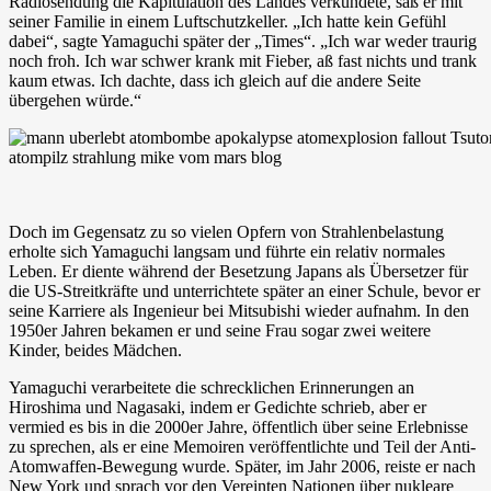
Radiosendung die Kapitulation des Landes verkündete, saß er mit
seiner Familie in einem Luftschutzkeller. „Ich hatte kein Gefühl
dabei“, sagte Yamaguchi später der „Times“. „Ich war weder traurig
noch froh. Ich war schwer krank mit Fieber, aß fast nichts und trank
kaum etwas. Ich dachte, dass ich gleich auf die andere Seite
übergehen würde.“
Doch im Gegensatz zu so vielen Opfern von Strahlenbelastung
erholte sich Yamaguchi langsam und führte ein relativ normales
Leben. Er diente während der Besetzung Japans als Übersetzer für
die US-Streitkräfte und unterrichtete später an einer Schule, bevor er
seine Karriere als Ingenieur bei Mitsubishi wieder aufnahm. In den
1950er Jahren bekamen er und seine Frau sogar zwei weitere
Kinder, beides Mädchen.
Yamaguchi verarbeitete die schrecklichen Erinnerungen an
Hiroshima und Nagasaki, indem er Gedichte schrieb, aber er
vermied es bis in die 2000er Jahre, öffentlich über seine Erlebnisse
zu sprechen, als er eine Memoiren veröffentlichte und Teil der Anti-
Atomwaffen-Bewegung wurde. Später, im Jahr 2006, reiste er nach
New York und sprach vor den Vereinten Nationen über nukleare