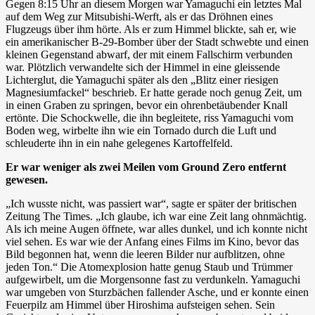
Gegen 8:15 Uhr an diesem Morgen war Yamaguchi ein letztes Mal
auf dem Weg zur Mitsubishi-Werft, als er das Dröhnen eines
Flugzeugs über ihm hörte. Als er zum Himmel blickte, sah er, wie
ein amerikanischer B-29-Bomber über der Stadt schwebte und einen
kleinen Gegenstand abwarf, der mit einem Fallschirm verbunden
war. Plötzlich verwandelte sich der Himmel in eine gleissende
Lichterglut, die Yamaguchi später als den „Blitz einer riesigen
Magnesiumfackel“ beschrieb. Er hatte gerade noch genug Zeit, um
in einen Graben zu springen, bevor ein ohrenbetäubender Knall
ertönte. Die Schockwelle, die ihn begleitete, riss Yamaguchi vom
Boden weg, wirbelte ihn wie ein Tornado durch die Luft und
schleuderte ihn in ein nahe gelegenes Kartoffelfeld.
Er war weniger als zwei Meilen vom Ground Zero entfernt
gewesen.
„Ich wusste nicht, was passiert war“, sagte er später der britischen
Zeitung The Times. „Ich glaube, ich war eine Zeit lang ohnmächtig.
Als ich meine Augen öffnete, war alles dunkel, und ich konnte nicht
viel sehen. Es war wie der Anfang eines Films im Kino, bevor das
Bild begonnen hat, wenn die leeren Bilder nur aufblitzen, ohne
jeden Ton.“ Die Atomexplosion hatte genug Staub und Trümmer
aufgewirbelt, um die Morgensonne fast zu verdunkeln. Yamaguchi
war umgeben von Sturzbächen fallender Asche, und er konnte einen
Feuerpilz am Himmel über Hiroshima aufsteigen sehen. Sein