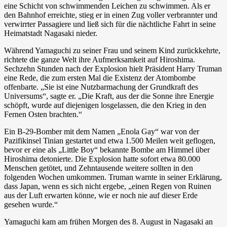
eine Schicht von schwimmenden Leichen zu schwimmen. Als er
den Bahnhof erreichte, stieg er in einen Zug voller verbrannter und
verwirrter Passagiere und ließ sich für die nächtliche Fahrt in seine
Heimatstadt Nagasaki nieder.
Während Yamaguchi zu seiner Frau und seinem Kind zurückkehrte,
richtete die ganze Welt ihre Aufmerksamkeit auf Hiroshima.
Sechzehn Stunden nach der Explosion hielt Präsident Harry Truman
eine Rede, die zum ersten Mal die Existenz der Atombombe
offenbarte. „Sie ist eine Nutzbarmachung der Grundkraft des
Universums“, sagte er. „Die Kraft, aus der die Sonne ihre Energie
schöpft, wurde auf diejenigen losgelassen, die den Krieg in den
Fernen Osten brachten.“
Ein B-29-Bomber mit dem Namen „Enola Gay“ war von der
Pazifikinsel Tinian gestartet und etwa 1.500 Meilen weit geflogen,
bevor er eine als „Little Boy“ bekannte Bombe am Himmel über
Hiroshima detonierte. Die Explosion hatte sofort etwa 80.000
Menschen getötet, und Zehntausende weitere sollten in den
folgenden Wochen umkommen. Truman warnte in seiner Erklärung,
dass Japan, wenn es sich nicht ergebe, „einen Regen von Ruinen
aus der Luft erwarten könne, wie er noch nie auf dieser Erde
gesehen wurde.“
Yamaguchi kam am frühen Morgen des 8. August in Nagasaki an