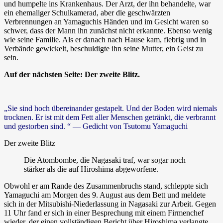
und humpelte ins Krankenhaus. Der Arzt, der ihn behandelte, war
ein ehemaliger Schulkamerad, aber die geschwärzten
Verbrennungen an Yamaguchis Händen und im Gesicht waren so
schwer, dass der Mann ihn zunächst nicht erkannte. Ebenso wenig
wie seine Familie. Als er danach nach Hause kam, fiebrig und in
Verbände gewickelt, beschuldigte ihn seine Mutter, ein Geist zu
sein.
Auf der nächsten Seite: Der zweite Blitz.
„Sie sind hoch übereinander gestapelt. Und der Boden wird niemals
trocknen. Er ist mit dem Fett aller Menschen getränkt, die verbrannt
und gestorben sind. “
— Gedicht von Tsutomu Yamaguchi
Der zweite Blitz
Die Atombombe, die Nagasaki traf, war sogar noch
stärker als die auf Hiroshima abgeworfene.
Obwohl er am Rande des Zusammenbruchs stand, schleppte sich
Yamaguchi am Morgen des 9. August aus dem Bett und meldete
sich in der Mitsubishi-Niederlassung in Nagasaki zur Arbeit. Gegen
11 Uhr fand er sich in einer Besprechung mit einem Firmenchef
wieder, der einen vollständigen Bericht über Hiroshima verlangte.