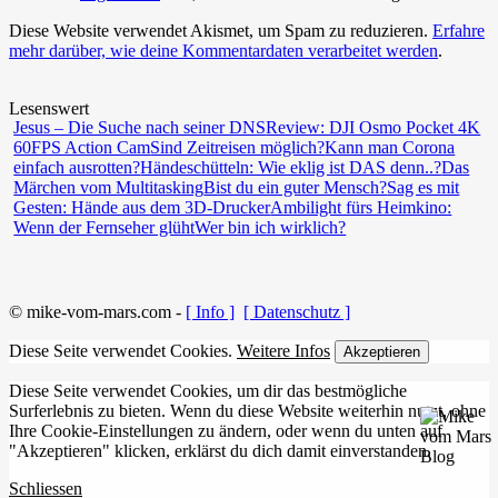
Diese Website verwendet Akismet, um Spam zu reduzieren.
Erfahre
mehr darüber, wie deine Kommentardaten verarbeitet werden
.
Lesenswert
Jesus – Die Suche nach seiner DNS
Review: DJI Osmo Pocket 4K
60FPS Action Cam
Sind Zeitreisen möglich?
Kann man Corona
einfach ausrotten?
Händeschütteln: Wie eklig ist DAS denn..?
Das
Märchen vom Multitasking
Bist du ein guter Mensch?
Sag es mit
Gesten: Hände aus dem 3D-Drucker
Ambilight fürs Heimkino:
Wenn der Fernseher glüht
Wer bin ich wirklich?
© mike-vom-mars.com -
[ Info ]
[ Datenschutz ]
Diese Seite verwendet Cookies.
Weitere Infos
Akzeptieren
Diese Seite verwendet Cookies, um dir das bestmögliche
Surferlebnis zu bieten. Wenn du diese Website weiterhin nutzt, ohne
Ihre Cookie-Einstellungen zu ändern, oder wenn du unten auf
"Akzeptieren" klicken, erklärst du dich damit einverstanden.
Schliessen