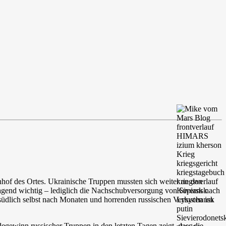
of des Ortes. Ukrainische Truppen mussten sich weiter an den
rragend wichtig – lediglich die Nachschubversorgung von Siversk nach
üdlich selbst nach Monaten und horrenden russischen Verlusten im
egewinn russischer Truppen in den letzten Tagen zeigt, dass die