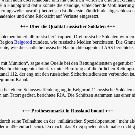
 Ein Hauptgrund dafür könnte die ständige, schleichende Mobilisierung
erungswelle ausruft (theoretisch ist die erste nämlich nie abgeschlosse
denlos und ohne Rücksicht auf Verluste eingesetzt.
+++ Über die Qualität russischer Soldaten +++
roblemen innerhalb russischer Truppen. Drei russische Soldaten wurden 
n Region
Belgorod
zündete, wie russische Medien berichteten. Die Gran
nte, wie die staatliche russische Nachrichtenagentur TASS berichtete.
g mit Munition“, sagte eine Quelle bei den Rettungsdiensten gegenüber
e Nachrichtenagentur Interfax unter Berufung auf die örtlichen Rettun
al 112, der eng mit den russischen Sicherheitsdiensten verbunden ist. 
elegramm-Kanal.
 bei einem Schusswaffenlehrgang in Belgorod 11 russische Soldaten ers
am Tatort getötet, berichtete RIA. Die Schützen stammten aus einer ni
+++ Prothesenmarkt in Russland boomt +++
ch seine Teilnahme an der „militärischen Spezialoperation“ mehr als n
der mußte einfach sein). Da macht das Krieg spielen doch mal so richti