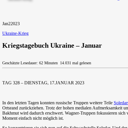
Jan
2
2023
Ukraine-Krieg
Kriegstagebuch Ukraine – Januar
Geschätzte Lesedauer: 62 Minuten
14.031 mal gelesen
TAG 328 – DIENSTAG, 17.JANUAR 2023
In den letzten Tagen konnten russische Truppen weitere Teile
Soledar
Ortsrand zurückziehen. Trotz der hohen medialen Aufmerksamkeit um d
Bakhmut wird dadurch erschwert. Wagner-Truppen fokussieren sich vo
Moment einfach nicht möglich ist.
So konzentrieren sie sich nun auf die Schwachstelle Soledar. Und de