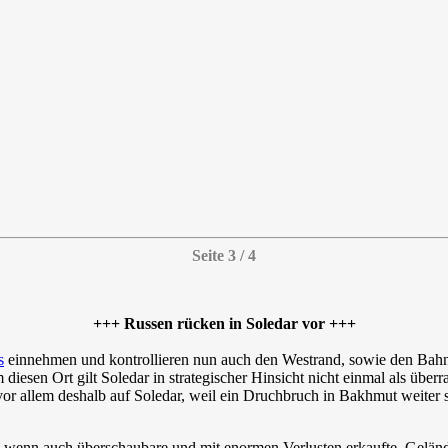
Seite 3 / 4
+++ Russen rücken in Soledar vor +++
s
einnehmen und kontrollieren nun auch den Westrand, sowie den Bahnh
iesen Ort gilt Soledar in strategischer Hinsicht nicht einmal als übe
r allem deshalb auf Soledar, weil ein Druchbruch in Bakhmut weiter s
r, wenn auch überschaubare und mit enormen Verlusten erkaufte, Geländ