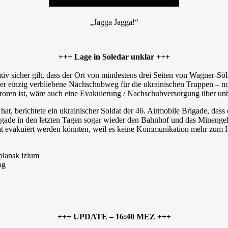
„Jagga Jagga!“
+++ Lage in Soledar unklar +++
iv sicher gilt, dass der Ort von mindestens drei Seiten von Wagner-Söld
r einzig verbliebene Nachschubweg für die ukrainischen Truppen – noch
froren ist, wäre auch eine Evakuierung / Nachschubversorgung über unb
t, berichtete ein ukrainischer Soldat der 46. Airmobile Brigade, das
igade in den letzten Tagen sogar wieder den Bahnhof und das Mineng
t evakuiert werden könnten, weil es keine Kommunikation mehr zum Ha
+++ UPDATE – 16:40 MEZ +++