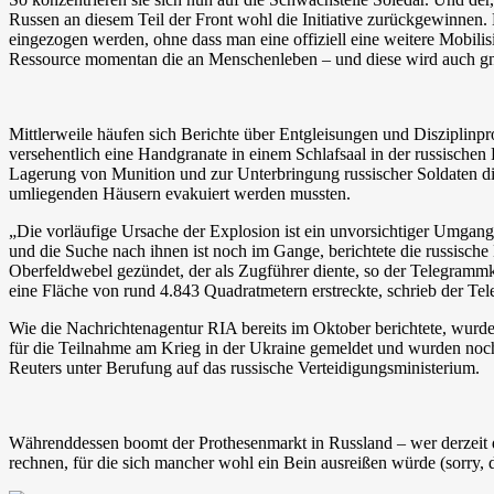
Russen an diesem Teil der Front wohl die Initiative zurückgewinnen.
eingezogen werden, ohne dass man eine offiziell eine weitere Mobilisi
Ressource momentan die an Menschenleben – und diese wird auch gna
Mittlerweile häufen sich Berichte über Entgleisungen und Disziplinp
versehentlich eine Handgranate in einem Schlafsaal in der russische
Lagerung von Munition und zur Unterbringung russischer Soldaten die
umliegenden Häusern evakuiert werden mussten.
„Die vorläufige Ursache der Explosion ist ein unvorsichtiger Umgan
und die Suche nach ihnen ist noch im Gange, berichtete die russisch
Oberfeldwebel gezündet, der als Zugführer diente, so der Telegrammkan
eine Fläche von rund 4.843 Quadratmetern erstreckte, schrieb der T
Wie die Nachrichtenagentur RIA bereits im Oktober berichtete, wurden
für die Teilnahme am Krieg in der Ukraine gemeldet und wurden noch 
Reuters unter Berufung auf das russische Verteidigungsministerium.
Währenddessen boomt der Prothesenmarkt in Russland – wer derzeit dur
rechnen, für die sich mancher wohl ein Bein ausreißen würde (sorry, 