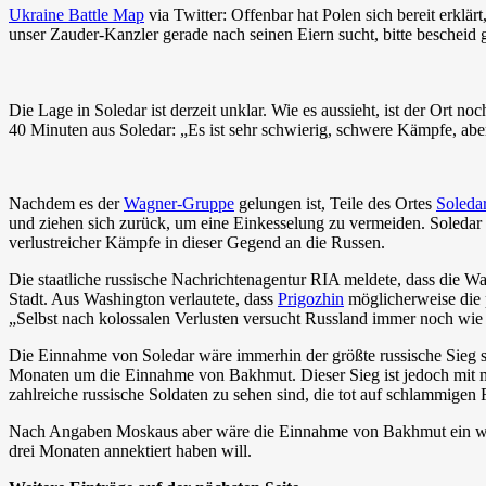
Ukraine Battle Map
via Twitter: Offenbar hat Polen sich bereit erkl
unser Zauder-Kanzler gerade nach seinen Eiern sucht, bitte bescheid 
Die Lage in Soledar ist derzeit unklar. Wie es aussieht, ist der Ort no
40 Minuten aus Soledar: „Es ist sehr schwierig, schwere Kämpfe, aber 
Nachdem es der
Wagner-Gruppe
gelungen ist, Teile des Ortes
Soleda
und ziehen sich zurück, um eine Einkesselung zu vermeiden. Soledar
verlustreicher Kämpfe in dieser Gegend an die Russen.
Die staatliche russische Nachrichtenagentur RIA meldete, dass die
Stadt. Aus Washington verlautete, dass
Prigozhin
möglicherweise die p
„Selbst nach kolossalen Verlusten versucht Russland immer noch wie
Die Einnahme von Soledar wäre immerhin der größte russische Sieg se
Monaten um die Einnahme von Bakhmut. Dieser Sieg ist jedoch mit mas
zahlreiche russische Soldaten zu sehen sind, die tot auf schlammigen 
Nach Angaben Moskaus aber wäre die Einnahme von Bakhmut ein wicht
drei Monaten annektiert haben will.