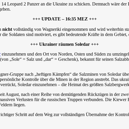
ärt, 14 Leopard 2 Panzer an die Ukraine zu schicken. Demnach wäre de
geben.
+++ UPDATE – 16:35 MEZ +++
ch
nicht
vollständig von Wagneriki eingenommen und wird weiterhin sta
die Soldaten sind motiviert, es gibt bedeutende Kräfte in dem Gebiet, d
+++ Ukrainer räumen Soledar +++
r
einzunehmen und den Ort von Norden, Osten und Süden zu umzingeln,
 (von „Sole“ = Salz und „dar“ = Geschenk), bekannt für seinen Salzab
 Wagner-Gruppe nach „heftigen Kämpfen“ die Salzminen von Soledar üb
ersönliche Kontrolle über die Minen in der Region anstrebt. Das ukrai
 verrückt, Soledar einzunehmen – die Heimat des größten Salzbergwerk
it August, nach einer Reihe von demütigenden Rückzügen in der zweite
siven Verlusten für die russischen Truppen verbunden. Die Kiewer Reg
Feldern liegen.
iger Schritt auf dem Weg zur vollständigen Übernahme der Kontrolle