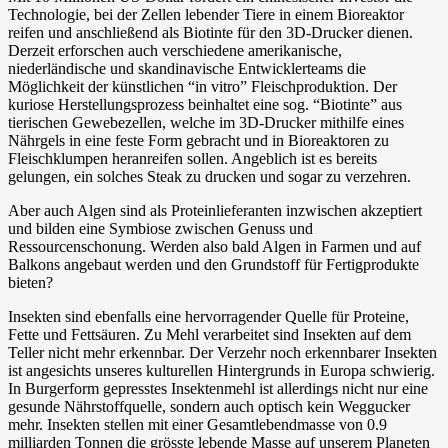
Technologie, bei der Zellen lebender Tiere in einem Bioreaktor
reifen und anschließend als Biotinte für den 3D-Drucker dienen.
Derzeit erforschen auch verschiedene amerikanische,
niederländische und skandinavische Entwicklerteams die
Möglichkeit der künstlichen “in vitro” Fleischproduktion. Der
kuriose Herstellungsprozess beinhaltet eine sog. “Biotinte” aus
tierischen Gewebezellen, welche im 3D-Drucker mithilfe eines
Nährgels in eine feste Form gebracht und in Bioreaktoren zu
Fleischklumpen heranreifen sollen. Angeblich ist es bereits
gelungen, ein solches Steak zu drucken und sogar zu verzehren.
Aber auch Algen sind als Proteinlieferanten inzwischen akzeptiert
und bilden eine Symbiose zwischen Genuss und
Ressourcenschonung. Werden also bald Algen in Farmen und auf
Balkons angebaut werden und den Grundstoff für Fertigprodukte
bieten?
Insekten sind ebenfalls eine hervorragender Quelle für Proteine,
Fette und Fettsäuren. Zu Mehl verarbeitet sind Insekten auf dem
Teller nicht mehr erkennbar. Der Verzehr noch erkennbarer Insekten
ist angesichts unseres kulturellen Hintergrunds in Europa schwierig.
In Burgerform gepresstes Insektenmehl ist allerdings nicht nur eine
gesunde Nährstoffquelle, sondern auch optisch kein Weggucker
mehr. Insekten stellen mit einer Gesamtlebendmasse von 0.9
milliarden Tonnen die grösste lebende Masse auf unserem Planeten