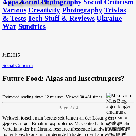
Apps
Aerial Photography
Social Criticism
Various
Creativity
Photography
Trivias
& Tests
Tech Stuff & Reviews
Ukraine
War
Sundries
Jul
5
2015
Social Criticism
Future Food: Algas and Insectburgers?
Estimated reading time: 12 minutes
Viewed 30.481 times
Page 2 / 4
Weltweit forscht man bereits seit Jahren an der Lösung der
gegenwärtigen Ernährungsprobleme: Massentierhaltung, ungleiche
Verteilung der Ernährung, resourcenfressende Landwirtschaft, zu
hoher Fleischkonsum, zu geringe Erträge in der Landwirtschaft.