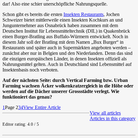
dar! Also eine schier unerschöpfliche Nahrungsquelle.
Schon gibt es bereits die ersten
Insekten Restaurants
, Jochen
Schweizer bietet mittlerweile einen Insekten Kochkurs an und
Jungunternehmer aus Osnabrück haben zusammen mit dem
Deutschen Institut für Lebensmitteltechnik (DIL) in Quakenbrück
einen Burger-Bratling aus Buffalo-Würmern entwickelt. Noch in
diesem Jahr soll der Bratling mit dem Namen „Bux Burger“ in
Restaurants und später auch in Supermärkten angeboten werden –
zunächst aber nur in Belgien und den Niederlanden. Denn das sind
die einzigen europäischen Länder, in denen Insekten offiziell als
Nahrungsmittel gelten. Auch in Deutschland sind Lebensmittel auf
Insektenbasis noch verboten.
Auf der nächsten Seite: durch Vertical Farming bzw. Urban
Farming wachsen Äcker wolkenkratzergleich in die Höhe oder
werden auf die Dächer unserer Grossstädte verlegt. Wie
funktioniert das genau?
1
Page 2
3
4
View Entire Article
View all articles
Articles in this category
Editor rating: 4.0 / 5