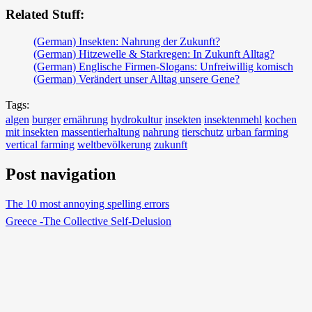
Related Stuff:
(German) Insekten: Nahrung der Zukunft?
(German) Hitzewelle & Starkregen: In Zukunft Alltag?
(German) Englische Firmen-Slogans: Unfreiwillig komisch
(German) Verändert unser Alltag unsere Gene?
Tags:
algen
burger
ernährung
hydrokultur
insekten
insektenmehl
kochen
mit insekten
massentierhaltung
nahrung
tierschutz
urban farming
vertical farming
weltbevölkerung
zukunft
Post navigation
The 10 most annoying spelling errors
Greece -The Collective Self-Delusion