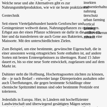
Welche neue und alte Alternativen gibt es zur
Nahrungsmittelproduktion, wie wir sie heute praktizieren?
Gentechnik
Seit einem Vierteljahrhundert basteln Genforscher und
Geningenieure weltweit daran, Nahrungspflanzen zu optimieren.
Erbgut aus der einen Pflanze schleusen sie dafür in die andere ein,
hier und da transferieren sie auch Gene aus Bakterien, etwa in eine
Maissorte. Mit den unterschiedlichsten Zielen.
Zum Beispiel, um eine bestimmte, gewünschte Eigenschaft, die in
einer ansonsten wenig ertragreichen Sorte enthalten ist, auf andere
Sorten mit besten Ernteergebnissen zu übertragen. Rund 15 Jahre
dauert es, bis so eine neue Sorte entwickelt, zugelassen und auf dem
Markt ist.
Dahinter steht die Hoffnung, Hochertragssorten züchten zu können,
die – je nach Bedarf – entweder lange Dürreperioden aushalten oder
auch Überflutungen, die gegen bestimmte Schädlinge ohne
chemische Spritzmittel immun sind oder bestimmte Pestizide erst
tolerieren.
Jedenfalls in Europa. Hier, in Ländern mit hocheffizienter
Landwirtschaft und überwiegend gesättigten Mägen setzen